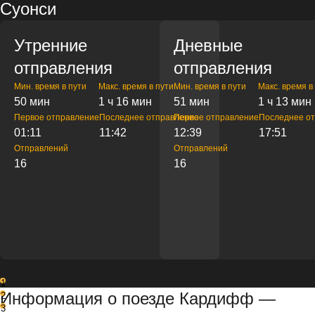
Суонси
Утренние
Дневные
отправления
отправления
Мин. время в пути
Макс. время в пути
Мин. время в пути
Макс. время в
50 мин
1 ч 16 мин
51 мин
1 ч 13 мин
Первое отправление
Последнее отправление
Первое отправление
Последнее о
01:11
11:42
12:39
17:51
Отправлений
Отправлений
16
16
1
Информация о поезде Кардифф —
2
3