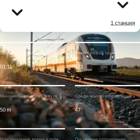
1 станция
Первое отправление:
Самая низкая цена:
01:11
$21
Минимальное время в пути:
Средн. кол-во отправлений в
день:
50 m
47
Максимальное время в пути:
Последнее отправление: