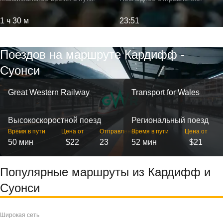
1 ч 30 м
23:51
Поездов на маршруте Кардифф -
Суонси
Great Western Railway
Transport for Wales
Высокоскоростной поезд
Региональный поезд
Время в пути
Цена от
Отправлений
Время в пути
Цена от
50 мин
$22
23
52 мин
$21
Популярные маршруты из Кардифф и
Суонси
Широкая сеть