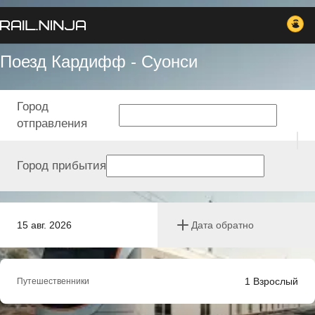
Поезд Кардифф - Суонси
Город
отправления
Город прибытия
15 авг. 2026
Дата обратно
1
Взрослый
Путешественники