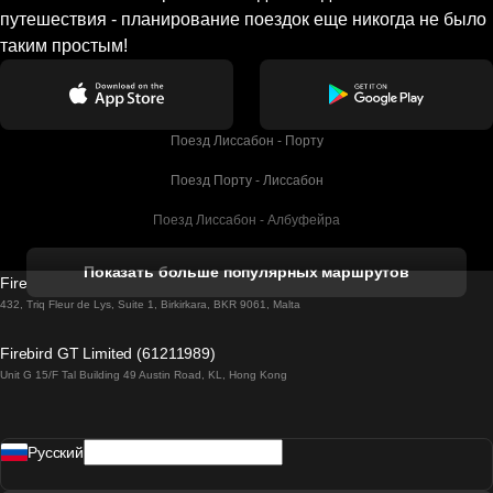
путешествия - планирование поездок еще никогда не было
таким простым!
Поезд Лиссабон - Порту
Поезд Порту - Лиссабон
Поезд Лиссабон - Албуфейра
Поезд Албуфейра - Лиссабон
Показать больше популярных маршрутов
Firebird GT Limited (OC 1451)
Поезд Лиссабон - Лагос
432, Triq Fleur de Lys, Suite 1, Birkirkara, BKR 9061, Malta
Поезд Лагос - Лиссабон
Firebird GT Limited (61211989)
Unit G 15/F Tal Building 49 Austin Road, KL, Hong Kong
Поезд Лиссабон - Мадрид
Поезд Мадрид - Лиссабон
Pусский
Поезд Лиссабон - Фару