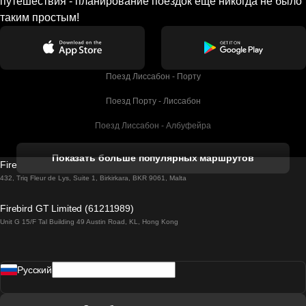
путешествия - планирование поездок еще никогда не было
таким простым!
Поезд Лиссабон - Порту
Поезд Порту - Лиссабон
Поезд Лиссабон - Албуфейра
Поезд Албуфейра - Лиссабон
Показать больше популярных маршрутов
Firebird GT Limited (OC 1451)
Поезд Лиссабон - Лагос
432, Triq Fleur de Lys, Suite 1, Birkirkara, BKR 9061, Malta
Поезд Лагос - Лиссабон
Firebird GT Limited (61211989)
Unit G 15/F Tal Building 49 Austin Road, KL, Hong Kong
Поезд Лиссабон - Мадрид
Поезд Мадрид - Лиссабон
Pусский
Поезд Лиссабон - Фару
Поезд Фару - Лиссабон