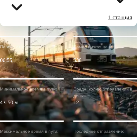
1 станция
Первое отправление:
Самая низкая цена:
06:55
$38
Минимальное время в пути:
Средн. кол-во отправлений в
день:
4 ч 50 м
12
Максимальное время в пути:
Последнее отправление: