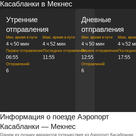
Касабланки в Мекнес
Утренние
Дневные
отправления
отправления
Мин. время в пути
Макс. время в пути
Мин. время в пути
Макс. врем
4 ч 50 мин
4 ч 52 мин
4 ч 50 мин
4 ч 52 
Первое отправление
Последнее отправление
Первое отправление
Последне
06:55
11:55
12:55
17:55
Отправлений
Отправлений
6
6
Информация о поезде Аэропорт
Касабланки — Мекнес
Одним из лучших вариантов путешествия из Аэропорт Касабланки