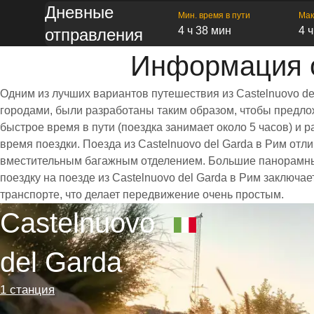
Дневные
Мин. время в пути
Мак
4 ч 38 мин
4 
отправления
Информация о
Одним из лучших вариантов путешествия из Castelnuovo de
городами, были разработаны таким образом, чтобы предлож
быстрое время в пути (поездка занимает около 5 часов) 
время поездки. Поезда из Castelnuovo del Garda в Рим о
вместительным багажным отделением. Большие панорамны
поездку на поезде из Castelnuovo del Garda в Рим заключа
транспорте, что делает передвижение очень простым.
Castelnuovo
del Garda
1 станция