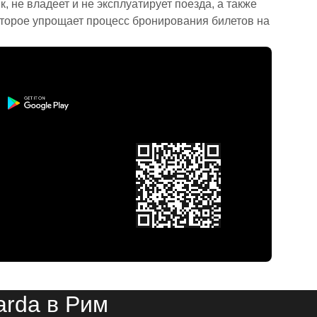
 не владеет и не эксплуатирует поезда, а также
торое упрощает процесс бронирования билетов на
arda в Рим