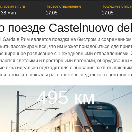
с. время в пути
Первое отправление
Последнее отпра
ч 38 мин
17:05
17:05
 поезде Castelnuovo de
l Garda в Рим является поездка на быстром и современном
ить пассажирам все, что им может понадобиться для прият
и расширенное расписание с 1 ежедневными отправлениями.
тличаются светлыми и просторными вагонами, оборудованны
е окна идеально подходят для любования захватывающими
ется в том, что вокзалы расположены недалеко от центров 
495 км