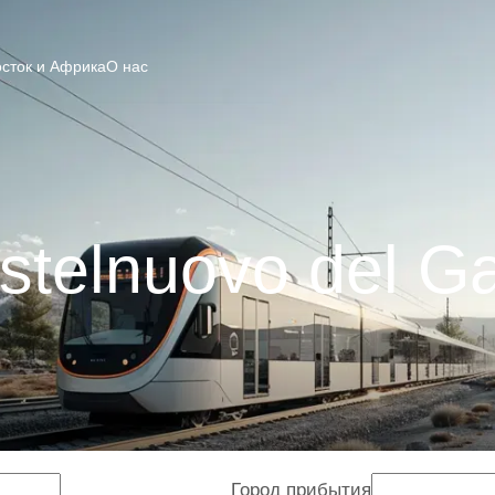
сток и Африка
О нас
telnuovo del G
Город прибытия