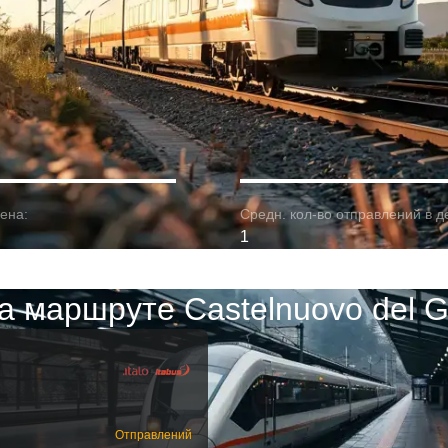
ена:
Средн. кол-во отправлений в д
1
а маршруте Castelnuovo del G
Отправлений