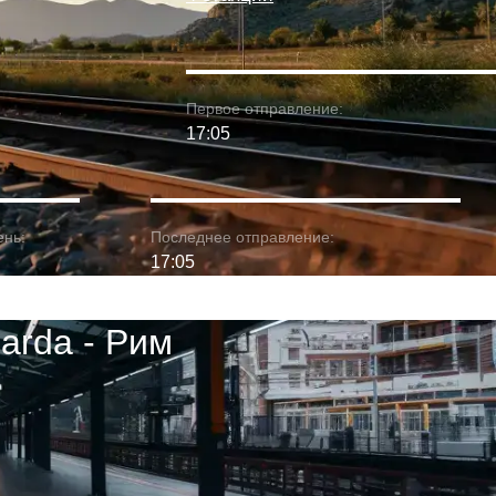
Первое отправление:
17:05
ень:
Последнее отправление:
17:05
arda - Рим