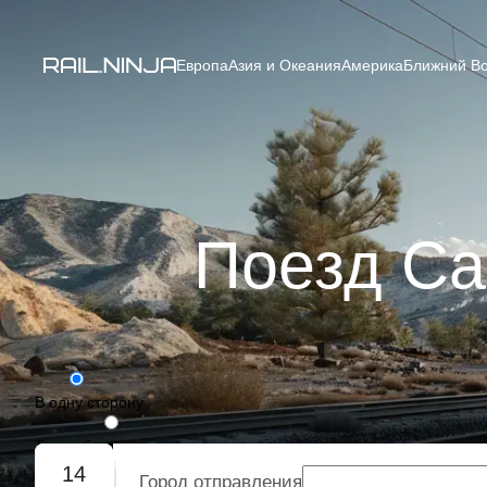
Европа
Азия и Океания
Америка
Ближний Во
Поезд Cas
В одну сторону
Туда-обратно
14
Город отправления