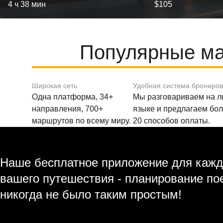
4 ч 38 мин
$105
Популярные мар
Широкая сеть
Удобная система брониро
Одна платформа, 34+
Мы разговариваем на 
направления, 700+
языке и предлагаем бо
маршрутов по всему миру.
20 способов оплаты.
Наше бесплатное приложение для кажд
вашего путешествия - планирование по
никогда не было таким простым!