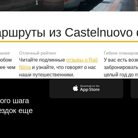
1
шруты из Castelnuovo 
вания
Отличный рейтинг
Гибкое планиро
любом
Читайте подлинные
отзывы о Rail
У вас есть во
лее чем
Ninja
и узнайте, что говорят о нас
забронировать
наши путешественники.
целый год до 
ого шага
ездок еще