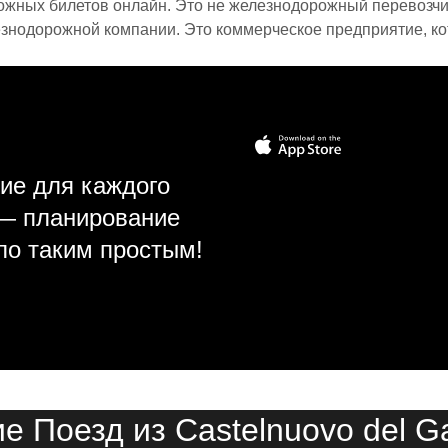
ожных билетов онлайн. Это не железнодорожный перевозчик,
знодорожной компании. Это коммерческое предприятие, ко
ие для каждого
 — планирование
ло таким простым!
е Поезд из Castelnuovo del G