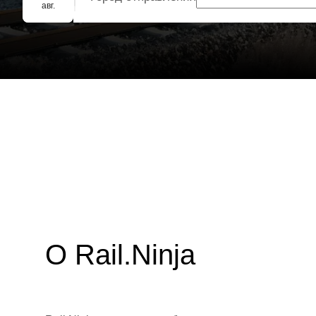
Групповое бронирование
авг.
О Rail.Ninja