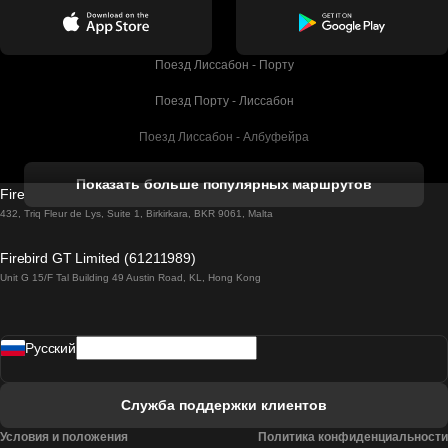
Поезд Лиссабон - Порту
Поезд Порту - Лиссабон
Поезд Лиссабон - Албуфейра
Поезд Албуфейра - Лиссабон
Показать больше популярных маршрутов
Firebird GT Limited (OC 1451)
Поезд Лиссабон - Лагос
432, Triq Fleur de Lys, Suite 1, Birkirkara, BKR 9061, Malta
Поезд Лагос - Лиссабон
Firebird GT Limited (61211989)
Unit G 15/F Tal Building 49 Austin Road, KL, Hong Kong
Поезд Лиссабон - Мадрид
Поезд Мадрид - Лиссабон
Pусский
Поезд Лиссабон - Фару
Поезд Фару - Лиссабон
Служба поддержки клиентов
Поезд Лиссабон - Коимбра
Условия и положения
Политика конфиденциальности