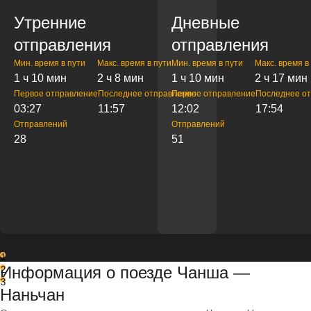
Утренние
Дневные
отправления
отправления
Мин. время в пути
Макс. время в пути
Мин. время в пути
Макс. время в
1 ч 10 мин
2 ч 8 мин
1 ч 10 мин
2 ч 17 мин
Первое отправление
Последнее отправление
Первое отправление
Последнее о
03:27
11:57
12:02
17:54
Отправлений
Отправлений
28
51
1
Информация о поезде Чанша —
2
3
Наньчан