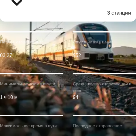
3 станции
Первое отправление:
Самая низкая цена:
03:27
$52
Минимальное время в пути:
Средн. кол-во отправлений в
день:
1 ч 10 м
94
Максимальное время в пути:
Последнее отправление: