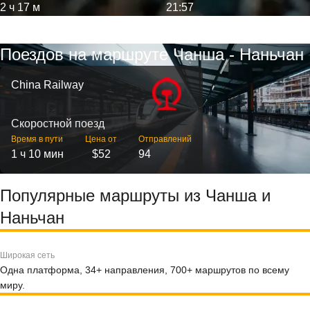
2 ч 17 м
21:57
Поездов на маршруте Чанша - Наньчан
China Railway
Скоростной поезд
Время в пути
Цена от
Отправлений
1 ч 10 мин
$52
94
Популярные маршруты из Чанша и
Наньчан
Широкая сеть
Одна платформа, 34+ направления, 700+ маршрутов по всему
миру.