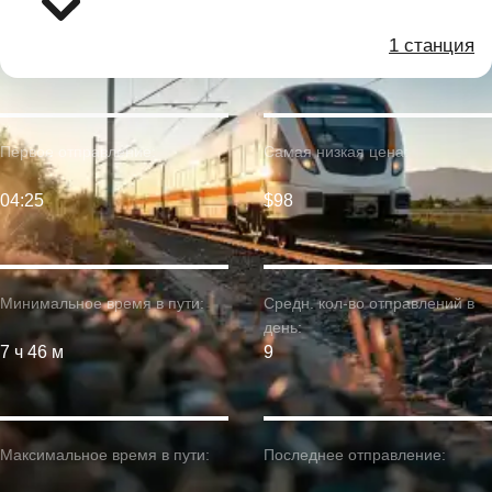
1 станция
Первое отправление:
Самая низкая цена:
04:25
$98
Минимальное время в пути:
Средн. кол-во отправлений в
день:
7 ч 46 м
9
Максимальное время в пути:
Последнее отправление: