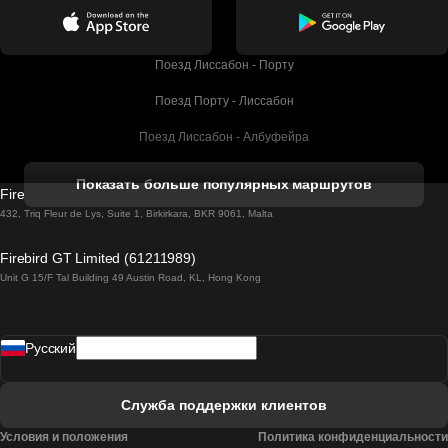
Поезд Лиссабон - Порту
Поезд Порту - Лиссабон
Поезд Лиссабон - Албуфейра
Поезд Албуфейра - Лиссабон
Показать больше популярных маршрутов
Firebird GT Limited (OC 1451)
Поезд Лиссабон - Лагос
432, Triq Fleur de Lys, Suite 1, Birkirkara, BKR 9061, Malta
Поезд Лагос - Лиссабон
Firebird GT Limited (61211989)
Unit G 15/F Tal Building 49 Austin Road, KL, Hong Kong
Поезд Лиссабон - Мадрид
Поезд Мадрид - Лиссабон
Pусский
Поезд Лиссабон - Фару
Поезд Фару - Лиссабон
Служба поддержки клиентов
Поезд Лиссабон - Коимбра
Условия и положения
Политика конфиденциальности