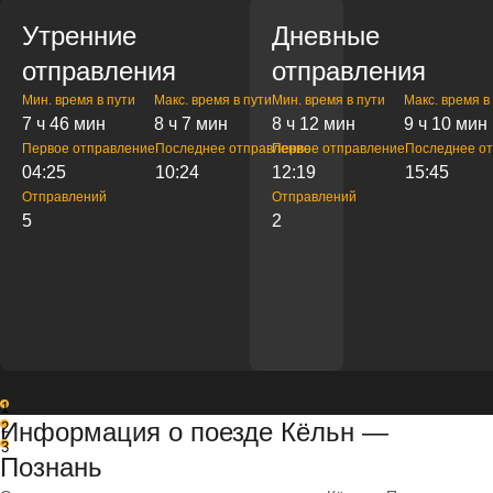
Утренние
Дневные
отправления
отправления
Мин. время в пути
Макс. время в пути
Мин. время в пути
Макс. время в
7 ч 46 мин
8 ч 7 мин
8 ч 12 мин
9 ч 10 мин
Первое отправление
Последнее отправление
Первое отправление
Последнее о
04:25
10:24
12:19
15:45
Отправлений
Отправлений
5
2
1
Информация о поезде Кёльн —
2
3
Познань