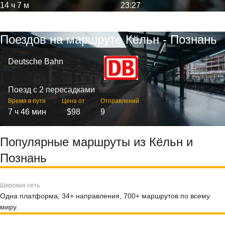
14 ч 7 м
23:27
Поездов на маршруте Кёльн - Познань
Deutsche Bahn
Поезд с 2 пересадками
Время в пути
Цена от
Отправлений
7 ч 46 мин
$98
9
Популярные маршруты из Кёльн и
Познань
Широкая сеть
Одна платформа, 34+ направления, 700+ маршрутов по всему
миру.