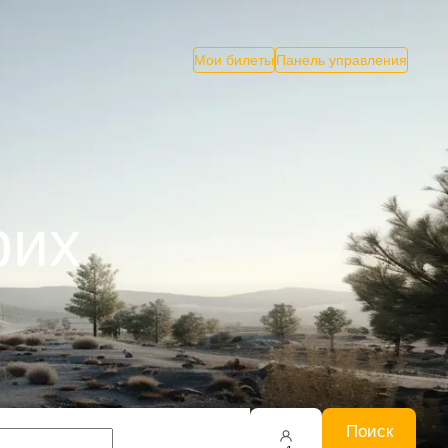
Мои билеты
Панель управления
рих
Поиск