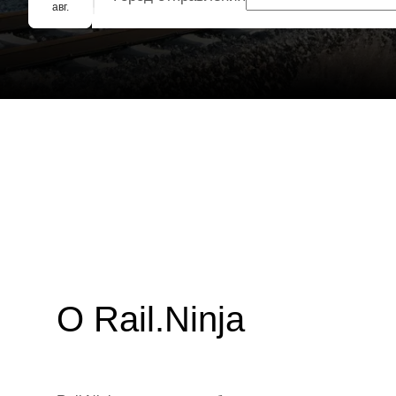
Групповое бронирование
авг.
О Rail.Ninja