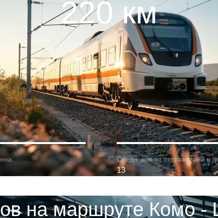
220 км
ена:
Средн. кол-во отправлений в д
13
ов на маршруте Комо -