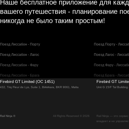
Наше бесплатное приложение для кажд
вашего путешествия - планирование по
никогда не было таким простым!
Поезд Лиссабон - Порту
Поезд Порту - Лисса
Поезд Лиссабон - Лагос
Поезд Лагос - Лисса
Поезд Лиссабон - Фару
Поезд Фару - Лиссаб
Поезд Лиссабон - Брага
Поезд Брага - Лисса
Firebird GT Limited (OC 1451)
Firebird GT Limit
Поезд Барселона - Мадрид
Поезд Мадрид - Бар
432, Triq Fleur de Lys, Suite 1, Birkirkara, BKR 9061, Malta
Unit G 15/F Tal Buildin
Поезд Барселона - Париж
Поезд Париж - Барс
Поезд Барселона - Сан-Себастьян
Поезд Сан-Себастья
Rail Ninja ®
All Rights Reserved © 2026
Rail Ninja — это серв
Поезд Мадрид - Севилья
Поезд Севилья - Ма
владеет и не управляе
Поезд Мадрид - Валенсия
Поезд Валенсия - М