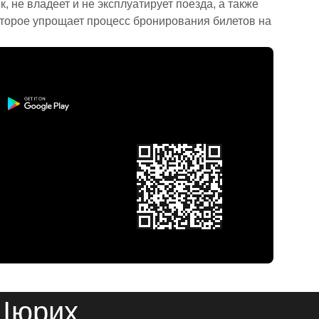
 не владеет и не эксплуатирует поезда, а также
торое упрощает процесс бронирования билетов на
 Цюрих