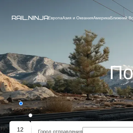
Европа
Азия и Океания
Америка
Ближний Во
По
В одну сторону
Туда-обратно
12
Город отправления