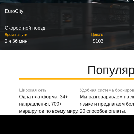
EuroCity
Скоростной поезд
Время в пути
Цена от
2 ч 36 мин
$103
Популяр
Широкая сеть
Удобная система брониро
Одна платформа, 34+
Мы разговариваем на 
направления, 700+
языке и предлагаем бо
маршрутов по всему миру.
20 способов оплаты.