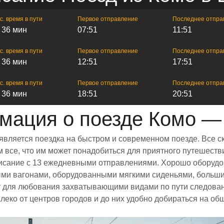
с. время в пути
Первое отправление
Последнее отпра
ч 36 мин
07:51
11:51
с. время в пути
Первое отправление
Последнее отпра
ч 36 мин
12:51
17:51
с. время в пути
Первое отправление
Последнее отпра
ч 36 мин
18:51
20:51
мация о поезде Комо —
является поездка на быстром и современном поезде. Все 
все, что им может понадобиться для приятного путешестви
списание с 13 ежедневными отправлениями. Хорошо оборудо
ыми вагонами, оборудованными мягкими сиденьями, больш
 для любования захватывающими видами по пути следовани
леко от центров городов и до них удобно добираться на о