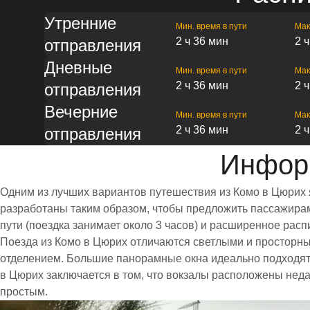
Утренние
Мин. время в пути
Мак
2 ч 36 мин
2 
отправления
Дневные
Мин. время в пути
Мак
2 ч 36 мин
2 
отправления
Вечерние
Мин. время в пути
Мак
2 ч 36 мин
2 
отправления
Инфор
Одним из лучших вариантов путешествия из Комо в Цюрих 
разработаны таким образом, чтобы предложить пассажирам 
пути (поездка занимает около 3 часов) и расширенное ра
Поезда из Комо в Цюрих отличаются светлыми и просторн
отделением. Большие панорамные окна идеально подходят
в Цюрих заключается в том, что вокзалы расположены неда
простым.