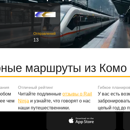
Отправлений
13
ные маршруты из Комо
вания
Отличный рейтинг
Гибкое планиро
любом
Читайте подлинные
отзывы о Rail
У вас есть во
лее чем
Ninja
и узнайте, что говорят о нас
забронировать
наши путешественники.
целый год до 