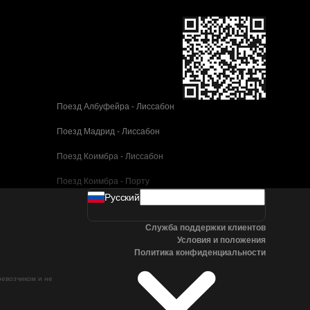
Поезд Албуфейра - Лиссабон
Поезд Мадрид - Лиссабон
Поезд Коимбра - Лиссабон
Поезд Коимбра - Порту
Pусский
Поезд Валенсия - Барселона
Служба поддержки клиентов
Поезд Севилья - Барселона
Условия и положения
Политика конфиденциальности
Поезд Малага - Барселона
ревозчиком и не
Поезд Малага - Мадрид
Поезд Кордова - Мадрид