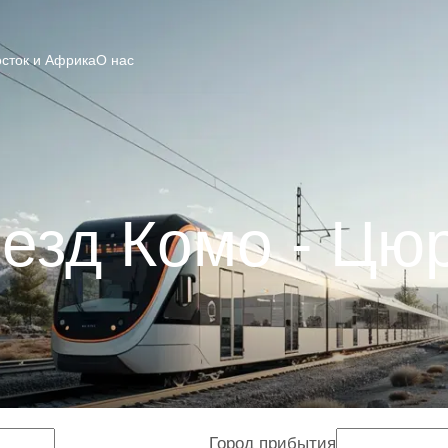
сток и Африка
О нас
езд Комо - Цю
Город прибытия