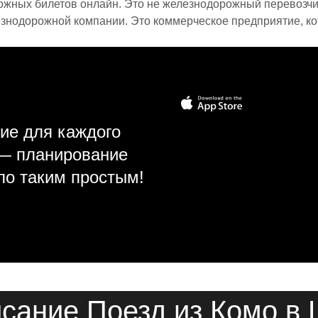
ожных билетов онлайн. Это не железнодорожный перевозчик,
знодорожной компании. Это коммерческое предприятие, ко
ие для каждого
 — планирование
ло таким простым!
сание Поезд из Комо в