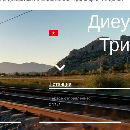
Диеу
Три
1 станция
Первое отправление:
04:57