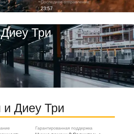
ень:
Последнее отправление:
23:57
 Диеу Три
 и Диеу Три
вание
Гарантированная поддержка