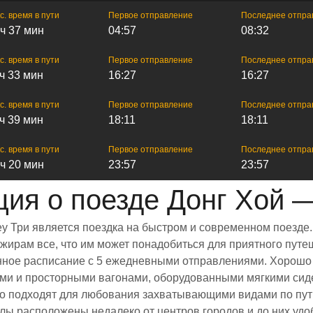
с. время в пути
Первое отправление
Последнее отпра
 ч 37 мин
04:57
08:32
с. время в пути
Первое отправление
Последнее отпра
 ч 33 мин
16:27
16:27
с. время в пути
Первое отправление
Последнее отпра
 ч 39 мин
18:11
18:11
с. время в пути
Первое отправление
Последнее отпра
 ч 20 мин
23:57
23:57
ия о поезде Донг Хой —
еу Три является поездка на быстром и современном поезде
ирам все, что им может понадобиться для приятного путеш
ренное расписание с 5 ежедневными отправлениями. Хорошо
лыми и просторными вагонами, оборудованными мягкими си
 подходят для любования захватывающими видами по пути
залы расположены недалеко от центров городов и до них уд