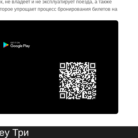
 не владеет и не эксплуатирует поезда, а также
торое упрощает процесс бронирования билетов на
еу Три