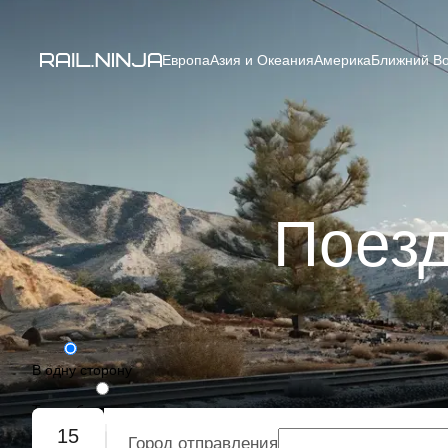
Европа
Азия и Океания
Америка
Ближний Во
Поезд
В одну сторону
Туда-обратно
15
Город отправления