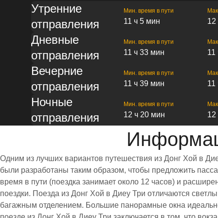
Утренние
Мин. время в пути
Мак
11 ч 5 мин
12
отправления
Дневные
Мин. время в пути
Мак
11 ч 33 мин
11
отправления
Вечерние
Мин. время в пути
Мак
11 ч 39 мин
11
отправления
Ночные
Мин. время в пути
Мак
12 ч 20 мин
12
отправления
Информац
Одним из лучших вариантов путешествия из Донг Хой в Ди
были разработаны таким образом, чтобы предложить пассаж
время в пути (поездка занимает около 12 часов) и расши
поездки. Поезда из Донг Хой в Диеу Три отличаются свет
багажным отделением. Большие панорамные окна идеально
поезде из Донг Хой в Диеу Три заключается в том, что вок