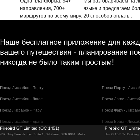
Одна платформа, 34+
Мы разговариваем на 
направления, 700+
языке и предлагаем бо
маршрутов по всему миру.
20 способов оплаты.
Наше бесплатное приложение для кажд
вашего путешествия - планирование по
никогда не было таким простым!
Поезд Лиссабон - Порту
Поезд Порту - Лисса
Поезд Лиссабон - Лагос
Поезд Лагос - Лисса
Поезд Лиссабон - Фару
Поезд Фару - Лиссаб
Поезд Лиссабон - Брага
Поезд Брага - Лисса
Firebird GT Limited (OC 1451)
Firebird GT Limit
Поезд Барселона - Мадрид
Поезд Мадрид - Бар
432, Triq Fleur de Lys, Suite 1, Birkirkara, BKR 9061, Malta
Unit G 15/F Tal Buildin