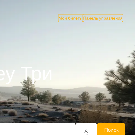
Мои билеты
Панель управления
еу Три
Поиск