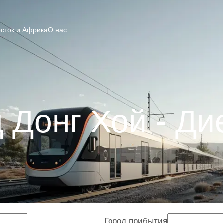
сток и Африка
О нас
 Донг Хой - Ди
Город прибытия