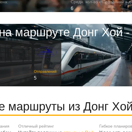
ена:
Средн. кол-во отправлений в д
6
на маршруте Донг Хой -
Отправлений
5
 маршруты из Донг Хой
вания
Отличный рейтинг
Гибкое планиро