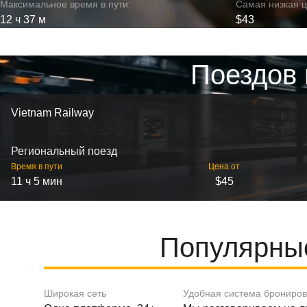
Максимальное время в пути:
Самая низкая ц
12 ч 37 м
$43
Поездов 
Vietnam Railway
Региональный поезд
Время в пути
Цена от
11 ч 5 мин
$45
Популярные
Широкая сеть
Удобная система брониро