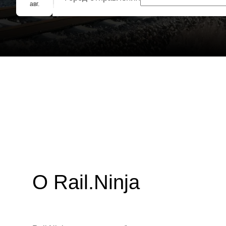
Групповое бронирование
авг.
О Rail.Ninja