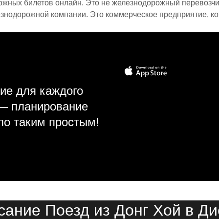
ожных билетов онлайн. Это не железнодорожный перевозчик,
знодорожной компании. Это коммерческое предприятие, ко
ие для каждого
 — планирование
ло таким простым!
сание Поезд из Донг Хой в Ди