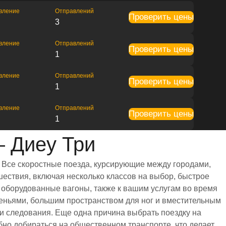
вление
Отправлений
Проверить цены
3
вление
Отправлений
Проверить цены
1
вление
Отправлений
Проверить цены
1
вление
Отправлений
Проверить цены
1
 Диеу Три
. Все скоростные поезда, курсирующие между городами,
ествия, включая несколько классов на выбор, быстрое
 оборудованные вагоны, также к вашим услугам во время
деньями, большим пространством для ног и вместительным
 следования. Еще одна причина выбрать поездку на
обно добираться на общественном транспорте, что делает