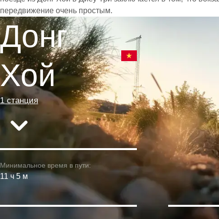
передвижение очень простым.
Донг
Хой
1 станция
Минимальное время в пути:
11 ч 5 м