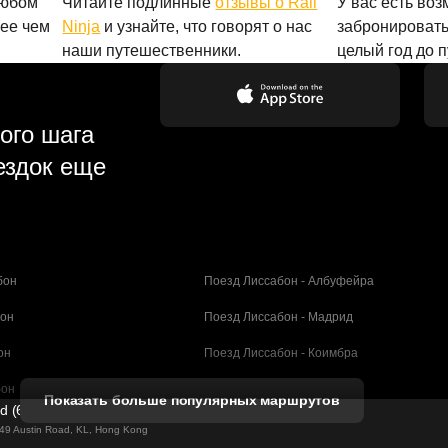
любом
Читайте подлинные
отзывы о Rail
У вас есть во
лее чем
Ninja
и узнайте, что говорят о нас
забронировать
наши путешественники.
целый год до 
ого шага
ездок еще
бон
Поезд Лиссабон - Албуфейра
бон
Поезд Лиссабон - Мадрид
он
Поезд Лиссабон - Коимбра
бон
Поезд Порту - Коимбра
Показать больше популярных маршрутов
ed (61211989)
селона
Поезд Барселона - Валенсия
g 49 Austin Road, KL, Hong Kong