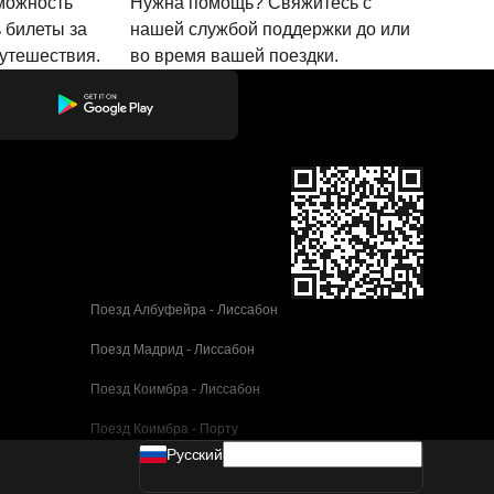
зможность
Нужна помощь? Свяжитесь с
 билеты за
нашей службой поддержки до или
путешествия.
во время вашей поездки.
Поезд Албуфейра - Лиссабон
Поезд Мадрид - Лиссабон
Поезд Коимбра - Лиссабон
Поезд Коимбра - Порту
Pусский
Поезд Валенсия - Барселона