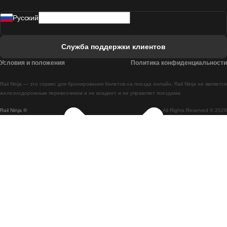
Поезд Мадрид - Лиссабон
Pусский
Поезд Лиссабон - Фару
Поезд Фару - Лиссабон
Служба поддержки клиентов
Поезд Лиссабон - Коимбра
Условия и положения
Политика конфиденциальности
Поезд Коимбра - Лиссабон
Rail Ninja — это сервис для бронирования билетов на поезда онлайн. Rail Ninja не является
Поезд Лиссабон - Брага
железнодорожным перевозчиком и не владеет и не управляет поездами.
Rail Ninja ®
All Rights Reserved © 2026
Поезд Брага - Лиссабон
Поезд Порту - Коимбра
Поезд Коимбра - Порту
Поезд Барселона - Мадрид
Поезд Мадрид - Барселона
Поезд Барселона - Валенсия
Поезд Валенсия - Барселона