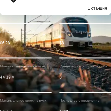
1 станция
Первое отправление:
Самая низкая цена:
06:28
$81
Минимальное время в пути:
Средн. кол-во отправлений в
день:
4 ч 19 м
8
Максимальное время в пути:
Последнее отправление: