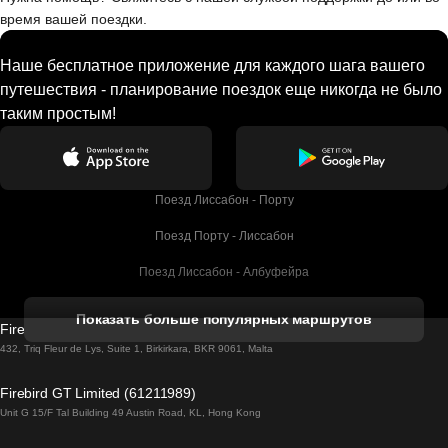
время вашей поездки.
Наше бесплатное приложение для каждого шага вашего
путешествия - планирование поездок еще никогда не было
таким простым!
Поезд Лиссабон - Порту
Поезд Порту - Лиссабон
Поезд Лиссабон - Албуфейра
Поезд Албуфейра - Лиссабон
Показать больше популярных маршрутов
Firebird GT Limited (OC 1451)
Поезд Лиссабон - Лагос
432, Triq Fleur de Lys, Suite 1, Birkirkara, BKR 9061, Malta
Поезд Лагос - Лиссабон
Firebird GT Limited (61211989)
Unit G 15/F Tal Building 49 Austin Road, KL, Hong Kong
Поезд Лиссабон - Мадрид