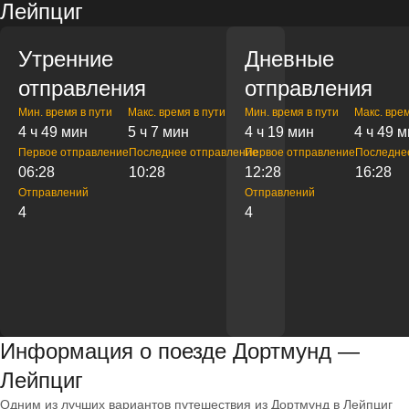
Лейпциг
Утренние
Дневные
отправления
отправления
Мин. время в пути
Макс. время в пути
Мин. время в пути
Макс. врем
4 ч 49 мин
5 ч 7 мин
4 ч 19 мин
4 ч 49 
Первое отправление
Последнее отправление
Первое отправление
Последне
06:28
10:28
12:28
16:28
Отправлений
Отправлений
4
4
Информация о поезде Дортмунд —
Лейпциг
Одним из лучших вариантов путешествия из Дортмунд в Лейпциг