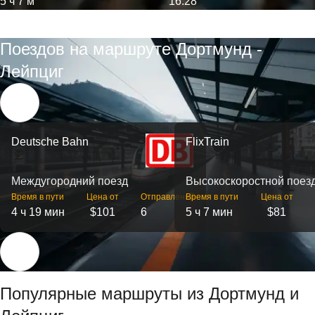
5 ч 7 м
16:28
Поездов на маршруте Дортмунд -
Лейпциг
Deutsche Bahn
FlixTrain
Междугородний поезд
Высокоскоростной поез
Время в пути
Цена от
Отправлений
Время в пути
Цена от
4 ч 19 мин
$101
6
5 ч 7 мин
$81
Популярные маршруты из Дортмунд и