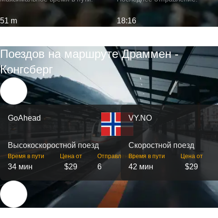
51 m
18:16
Поездов на маршруте Драммен -
Конгсберг
GoAhead
VY.NO
Высокоскоростной поезд
Скоростной поезд
Время в пути
Цена от
Отправлений
Время в пути
Цена от
34 мин
$29
6
42 мин
$29