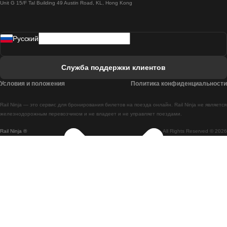
Unit G 15/F Tal Building 49 Austin Road, KL, Hong Kong
Поезд Лиссабон - Мадрид
Поезд Мадрид - Лиссабон
Pусский
Поезд Лиссабон - Фару
Поезд Фару - Лиссабон
Служба поддержки клиентов
Поезд Лиссабон - Коимбра
Условия и положения
Политика конфиденциальности
Поезд Коимбра - Лиссабон
Rail Ninja — это сервис для бронирования билетов на поезда онлайн. Rail Ninja не является
Поезд Лиссабон - Брага
железнодорожным перевозчиком и не владеет и не управляет поездами.
Rail Ninja ®
All Rights Reserved © 2026
Поезд Брага - Лиссабон
Поезд Порту - Коимбра
Поезд Коимбра - Порту
Поезд Барселона - Мадрид
Поезд Мадрид - Барселона
Поезд Барселона - Валенсия