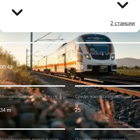
2 станции
Первое отправление:
Самая низкая цена:
00:43
$29
Минимальное время в пути:
Средн. кол-во отправлений в
день:
34 m
25
Максимальное время в пути:
Последнее отправление: