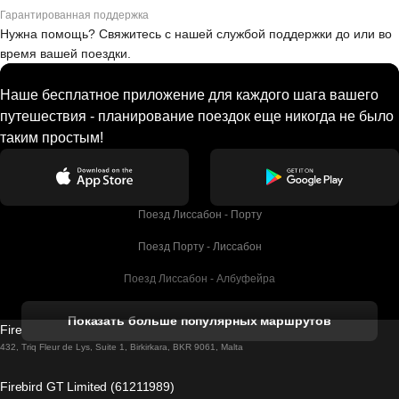
Гарантированная поддержка
Нужна помощь? Свяжитесь с нашей службой поддержки до или во
время вашей поездки.
Наше бесплатное приложение для каждого шага вашего
путешествия - планирование поездок еще никогда не было
таким простым!
Поезд Лиссабон - Порту
Поезд Порту - Лиссабон
Поезд Лиссабон - Албуфейра
Поезд Албуфейра - Лиссабон
Показать больше популярных маршрутов
Firebird GT Limited (OC 1451)
Поезд Лиссабон - Лагос
432, Triq Fleur de Lys, Suite 1, Birkirkara, BKR 9061, Malta
Поезд Лагос - Лиссабон
Firebird GT Limited (61211989)