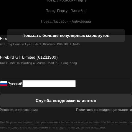
Поезд Лиссабон - Порту
Поезд Порту - Лиссабон
Поезд Лиссабон - Албуфейра
Поезд Албуфейра - Лиссабон
Показать больше популярных маршрутов
Firebird GT Limited (OC 1451)
Поезд Лиссабон - Лагос
432, Triq Fleur de Lys, Suite 1, Birkirkara, BKR 9061, Malta
Поезд Лагос - Лиссабон
Firebird GT Limited (61211989)
Unit G 15/F Tal Building 49 Austin Road, KL, Hong Kong
Поезд Лиссабон - Мадрид
Поезд Мадрид - Лиссабон
Pусский
Поезд Лиссабон - Фару
Поезд Фару - Лиссабон
Служба поддержки клиентов
Поезд Лиссабон - Коимбра
Условия и положения
Политика конфиденциальности
Поезд Коимбра - Лиссабон
Rail Ninja — это сервис для бронирования билетов на поезда онлайн. Rail Ninja не является
Поезд Лиссабон - Брага
железнодорожным перевозчиком и не владеет и не управляет поездами.