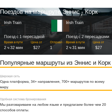
Поездов на маршруте Эннис - Корк
Irish Train
Irish Train
Поезд с 1 пересадкой
Поезд с 2 пересадками
Время в пути
Цена от
Отправлений
Время в пути
Цена от
2 ч 32 мин
$27
1
2 ч 31 мин
$27
Популярные маршруты из Эннис и Корк
Широкая сеть
Одна платформа, 34+ направления, 700+ маршрутов по всему
миру.
Удобная система бронирования
Мы разговариваем на любом языке и предлагаем более чем 20
способов оплаты.