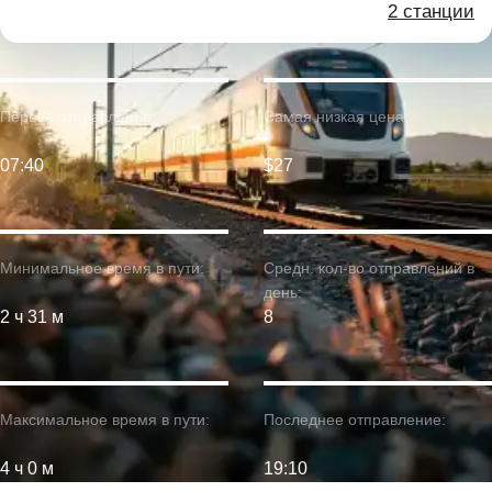
2 станции
Первое отправление:
Самая низкая цена:
07:40
$27
Минимальное время в пути:
Средн. кол-во отправлений в
день:
2 ч 31 м
8
Максимальное время в пути:
Последнее отправление:
4 ч 0 м
19:10