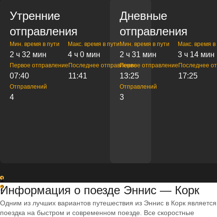
Утренние
Дневные
отправления
отправления
Мин. время в пути
Макс. время в пути
Мин. время в пути
Макс. время в
2 ч 32 мин
4 ч 0 мин
2 ч 31 мин
3 ч 14 мин
Первое отправление
Последнее отправление
Первое отправление
Последнее о
07:40
11:41
13:25
17:25
Отправлений
Отправлений
4
3
1
Информация о поезде Эннис — Корк
2
Одним из лучших вариантов путешествия из Эннис в Корк является
поездка на быстром и современном поезде. Все скоростные