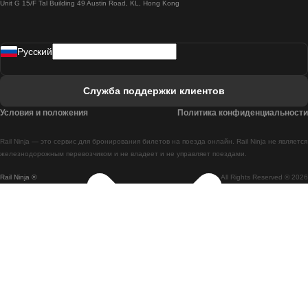
Unit G 15/F Tal Building 49 Austin Road, KL, Hong Kong
Поезд Лиссабон - Мадрид
Поезд Мадрид - Лиссабон
Pусский
Поезд Лиссабон - Фару
Поезд Фару - Лиссабон
Служба поддержки клиентов
Поезд Лиссабон - Коимбра
Условия и положения
Политика конфиденциальности
Поезд Коимбра - Лиссабон
Rail Ninja — это сервис для бронирования билетов на поезда онлайн. Rail Ninja не является
Поезд Лиссабон - Брага
железнодорожным перевозчиком и не владеет и не управляет поездами.
Rail Ninja ®
All Rights Reserved © 2026
Поезд Брага - Лиссабон
Поезд Порту - Коимбра
Поезд Коимбра - Порту
Поезд Барселона - Мадрид
Поезд Мадрид - Барселона
Поезд Барселона - Валенсия