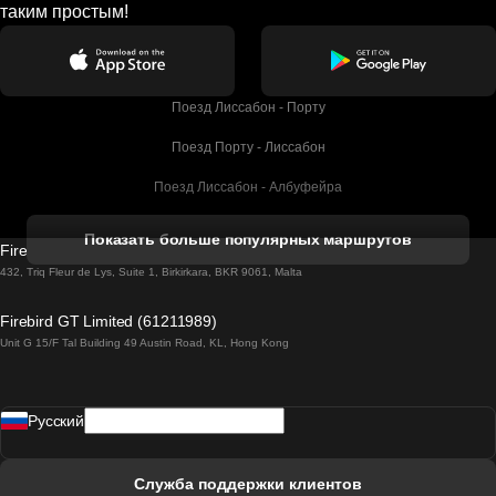
таким простым!
Поезд Лиссабон - Порту
Поезд Порту - Лиссабон
Поезд Лиссабон - Албуфейра
Поезд Албуфейра - Лиссабон
Показать больше популярных маршрутов
Firebird GT Limited (OC 1451)
Поезд Лиссабон - Лагос
432, Triq Fleur de Lys, Suite 1, Birkirkara, BKR 9061, Malta
Поезд Лагос - Лиссабон
Firebird GT Limited (61211989)
Unit G 15/F Tal Building 49 Austin Road, KL, Hong Kong
Поезд Лиссабон - Мадрид
Поезд Мадрид - Лиссабон
Pусский
Поезд Лиссабон - Фару
Поезд Фару - Лиссабон
Служба поддержки клиентов