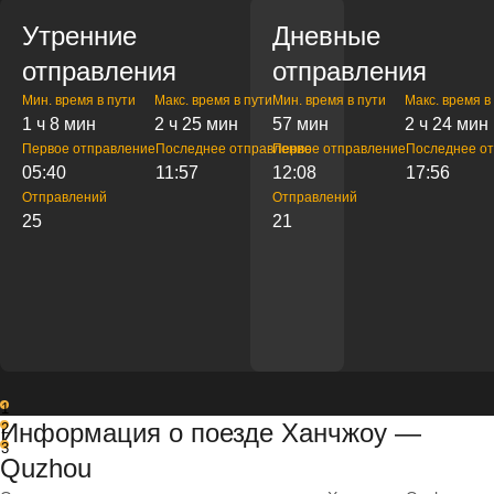
Утренние
Дневные
отправления
отправления
Мин. время в пути
Макс. время в пути
Мин. время в пути
Макс. время в
1 ч 8 мин
2 ч 25 мин
57 мин
2 ч 24 мин
Первое отправление
Последнее отправление
Первое отправление
Последнее о
05:40
11:57
12:08
17:56
Отправлений
Отправлений
25
21
1
Информация о поезде Ханчжоу —
2
3
Quzhou