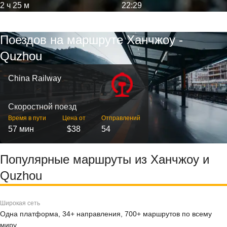
2 ч 25 м
22:29
Поездов на маршруте Ханчжоу -
Quzhou
China Railway
Скоростной поезд
Время в пути
Цена от
Отправлений
57 мин
$38
54
Популярные маршруты из Ханчжоу и
Quzhou
Широкая сеть
Одна платформа, 34+ направления, 700+ маршрутов по всему
миру.