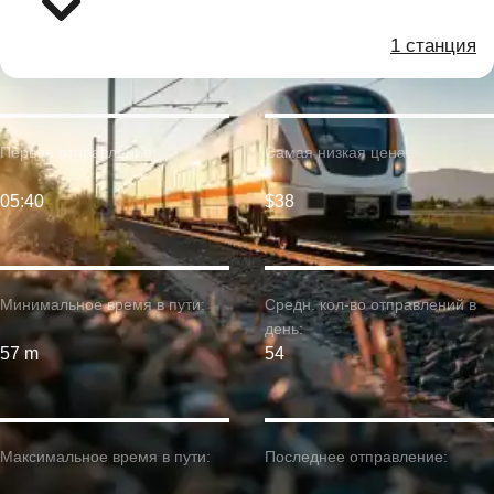
1 станция
Первое отправление:
Самая низкая цена:
05:40
$38
Минимальное время в пути:
Средн. кол-во отправлений в
день:
57 m
54
Максимальное время в пути:
Последнее отправление: