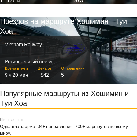
11 ч 26 м
20:35
Поездов на маршруте Хошимин - Туи
Хоа
Vietnam Railway
Региональный поезд
Время в пути
Цена от
Отправлений
9 ч 20 мин
$42
5
Популярные маршруты из Хошимин и
Туи Хоа
Широкая сеть
Одна платформа, 34+ направления, 700+ маршрутов по всему
миру.