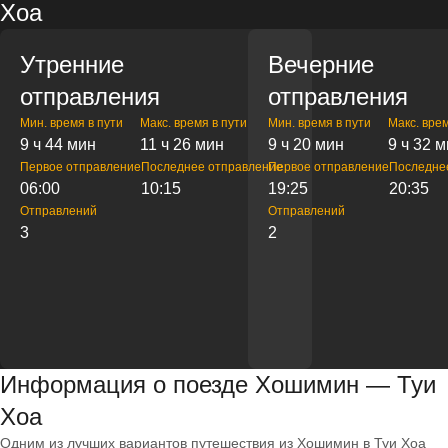
Хоа
Утренние
Вечерние
отправления
отправления
Мин. время в пути
Макс. время в пути
Мин. время в пути
Макс. врем
9 ч 44 мин
11 ч 26 мин
9 ч 20 мин
9 ч 32 
Первое отправление
Последнее отправление
Первое отправление
Последне
06:00
10:15
19:25
20:35
Отправлений
Отправлений
3
2
Информация о поезде Хошимин — Туи
Хоа
Одним из лучших вариантов путешествия из Хошимин в Туи Хоа