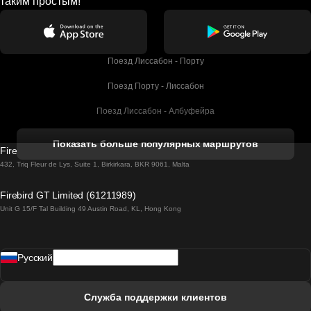
таким простым!
Поезд Лиссабон - Порту
Поезд Порту - Лиссабон
Поезд Лиссабон - Албуфейра
Поезд Албуфейра - Лиссабон
Показать больше популярных маршрутов
Firebird GT Limited (OC 1451)
Поезд Лиссабон - Лагос
432, Triq Fleur de Lys, Suite 1, Birkirkara, BKR 9061, Malta
Поезд Лагос - Лиссабон
Firebird GT Limited (61211989)
Unit G 15/F Tal Building 49 Austin Road, KL, Hong Kong
Поезд Лиссабон - Мадрид
Поезд Мадрид - Лиссабон
Pусский
Поезд Лиссабон - Фару
Поезд Фару - Лиссабон
Служба поддержки клиентов