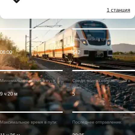
1 станция
Первое отправление:
Самая низкая цена:
06:00
$42
Минимальное время в пути:
Средн. кол-во отправлений в
день:
9 ч 20 м
5
Максимальное время в пути:
Последнее отправление: