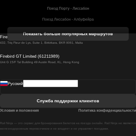
Поезд Порту - Лиссабон
Поезд Лиссабон - Албуфейра
Поезд Албуфейра - Лиссабон
Показать больше популярных маршрутов
Firebird GT Limited (OC 1451)
Поезд Лиссабон - Лагос
432, Triq Fleur de Lys, Suite 1, Birkirkara, BKR 9061, Malta
Поезд Лагос - Лиссабон
Firebird GT Limited (61211989)
Unit G 15/F Tal Building 49 Austin Road, KL, Hong Kong
Поезд Лиссабон - Мадрид
Поезд Мадрид - Лиссабон
Pусский
Поезд Лиссабон - Фару
Поезд Фару - Лиссабон
Служба поддержки клиентов
Поезд Лиссабон - Коимбра
Условия и положения
Политика конфиденциальности
Поезд Коимбра - Лиссабон
Rail Ninja — это сервис для бронирования билетов на поезда онлайн. Rail Ninja не является
Поезд Лиссабон - Брага
железнодорожным перевозчиком и не владеет и не управляет поездами.