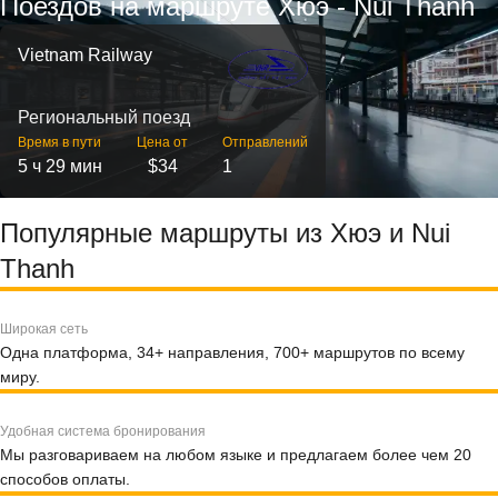
Поездов на маршруте Хюэ - Nui Thanh
Vietnam Railway
Региональный поезд
Время в пути
Цена от
Отправлений
5 ч 29 мин
$34
1
Популярные маршруты из Хюэ и Nui
Thanh
Широкая сеть
Одна платформа, 34+ направления, 700+ маршрутов по всему
миру.
Удобная система бронирования
Мы разговариваем на любом языке и предлагаем более чем 20
способов оплаты.