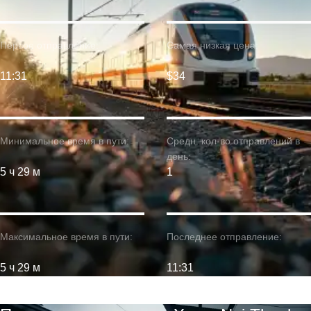
Первое отправление:
Самая низкая цена:
11:31
$34
Минимальное время в пути:
Средн. кол-во отправлений в
день:
5 ч 29 м
1
Максимальное время в пути:
Последнее отправление:
5 ч 29 м
11:31