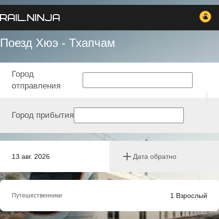
Поезд Хюэ - Тхапчам
Город
отправления
Город прибытия
13 авг. 2026
Дата обратно
1
Взрослый
Путешественники