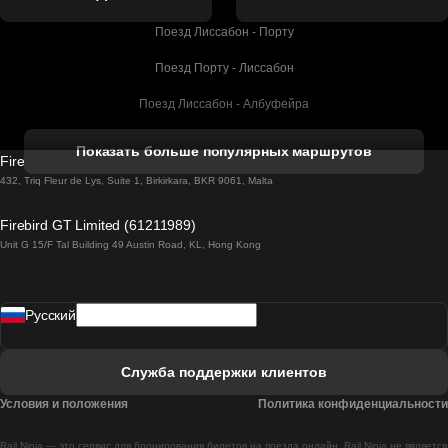
Поезд Лиссабон - Порту
Поезд Порту - Лиссабон
Поезд Лиссабон - Албуфейра
Поезд Албуфейра - Лиссабон
Показать больше популярных маршрутов
Firebird GT Limited (OC 1451)
Поезд Лиссабон - Лагос
432, Triq Fleur de Lys, Suite 1, Birkirkara, BKR 9061, Malta
Поезд Лагос - Лиссабон
Firebird GT Limited (61211989)
Unit G 15/F Tal Building 49 Austin Road, KL, Hong Kong
Поезд Лиссабон - Мадрид
Поезд Мадрид - Лиссабон
Pусский
Поезд Лиссабон - Фару
Поезд Фару - Лиссабон
Служба поддержки клиентов
Поезд Лиссабон - Коимбра
Условия и положения
Политика конфиденциальности
Поезд Коимбра - Лиссабон
Rail Ninja — это сервис для бронирования билетов на поезда онлайн. Rail Ninja не является