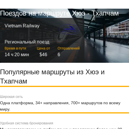
Поездов на маршруте Хюэ - Тхапчам
Vietnam Railway
Региональный поезд
Время в пути
Цена от
Отправлений
14 ч 20 мин
$46
6
Популярные маршруты из Хюэ и
Тхапчам
Широкая сеть
Одна платформа, 34+ направления, 700+ маршрутов по всему
миру.
Удобная система бронирования