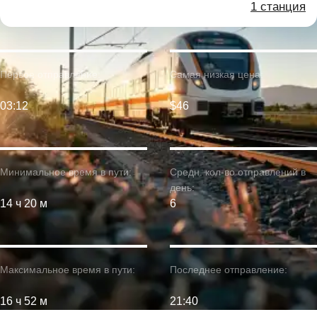
1 станция
Первое отправление:
Самая низкая цена:
03:12
$46
Минимальное время в пути:
Средн. кол-во отправлений в
день:
14 ч 20 м
6
Максимальное время в пути:
Последнее отправление:
16 ч 52 м
21:40