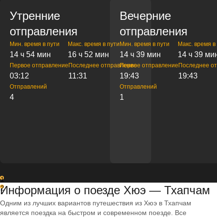
Утренние
Вечерние
отправления
отправления
Мин. время в пути
Макс. время в пути
Мин. время в пути
Макс. время в
14 ч 54 мин
16 ч 52 мин
14 ч 39 мин
14 ч 39 ми
Первое отправление
Последнее отправление
Первое отправление
Последнее о
03:12
11:31
19:43
19:43
Отправлений
Отправлений
4
1
1
Информация о поезде Хюэ — Тхапчам
2
Одним из лучших вариантов путешествия из Хюэ в Тхапчам
является поездка на быстром и современном поезде. Все