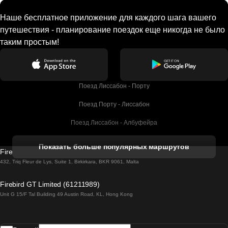
Наше бесплатное приложение для каждого шага вашего
путешествия - планирование поездок еще никогда не было
таким простым!
Поезд Лиссабон - Порту
Поезд Порту - Лиссабон
Поезд Лиссабон - Албуфейра
Поезд Албуфейра - Лиссабон
Показать больше популярных маршрутов
Firebird GT Limited (OC 1451)
Поезд Лиссабон - Лагос
432, Triq Fleur de Lys, Suite 1, Birkirkara, BKR 9061, Malta
Поезд Лагос - Лиссабон
Firebird GT Limited (61211989)
Unit G 15/F Tal Building 49 Austin Road, KL, Hong Kong
Поезд Лиссабон - Мадрид
Поезд Мадрид - Лиссабон