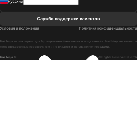
Pусский
Поезд Лиссабон - Фару
Поезд Фару - Лиссабон
Служба поддержки клиентов
Поезд Лиссабон - Коимбра
Условия и положения
Политика конфиденциальности
Поезд Коимбра - Лиссабон
Rail Ninja — это сервис для бронирования билетов на поезда онлайн. Rail Ninja не является
Поезд Лиссабон - Брага
железнодорожным перевозчиком и не владеет и не управляет поездами.
Rail Ninja ®
All Rights Reserved © 2026
Поезд Брага - Лиссабон
Поезд Порту - Коимбра
Поезд Коимбра - Порту
Поезд Барселона - Мадрид
Поезд Мадрид - Барселона
Поезд Барселона - Валенсия
Поезд Валенсия - Барселона
Поезд Барселона - Париж