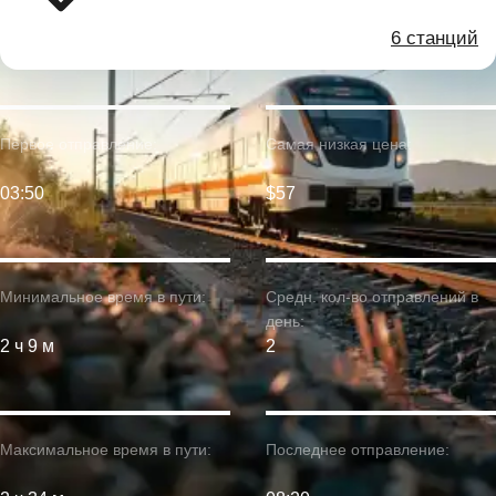
6 станций
Первое отправление:
Самая низкая цена:
03:50
$57
Минимальное время в пути:
Средн. кол-во отправлений в
день:
2 ч 9 м
2
Максимальное время в пути:
Последнее отправление: