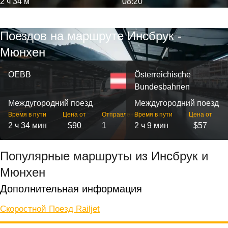
2 ч 34 м
08:20
Поездов на маршруте Инсбрук -
Мюнхен
OEBB
Österreichische
Bundesbahnen
Междугородний поезд
Междугородний поезд
Время в пути
Цена от
Отправлений
Время в пути
Цена от
2 ч 34 мин
$90
1
2 ч 9 мин
$57
Популярные маршруты из Инсбрук и
Мюнхен
Дополнительная информация
Скоростной Поезд Railjet