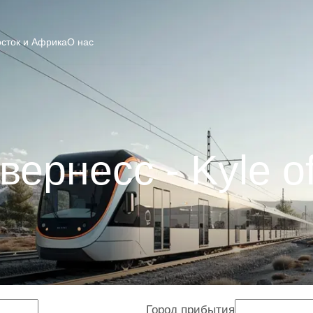
сток и Африка
О нас
ернесс - Kyle o
Город прибытия