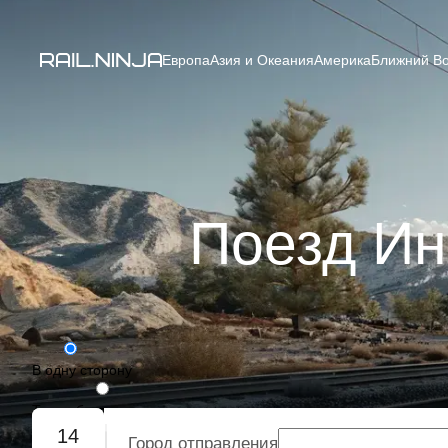
Европа
Азия и Океания
Америка
Ближний Во
Поезд Инв
В одну сторону
Туда-обратно
14
Город отправления