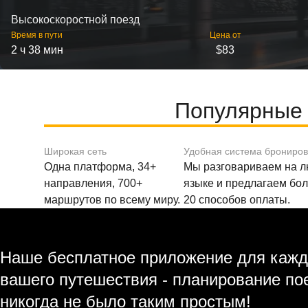
Высокоскоростной поезд
Время в пути
Цена от
2 ч 38 мин
$83
Популярные 
Широкая сеть
Удобная система брониро
Одна платформа, 34+
Мы разговариваем на 
направления, 700+
языке и предлагаем бо
маршрутов по всему миру.
20 способов оплаты.
Наше бесплатное приложение для кажд
вашего путешествия - планирование по
никогда не было таким простым!