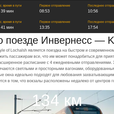
с. время в пути
Первое отправление
Последнее отпра
ч 39 мин
08:53
10:56
с. время в пути
Первое отправление
Последнее отпра
ч 41 мин
13:35
17:54
поезде Инвернесс — Ky
le of Lochalsh является поездка на быстром и современно
ить пассажирам все, что им может понадобиться для прият
и расширенное расписание с 4 ежедневными отправлениями.
отличаются светлыми и просторными вагонами, оборудованн
е окна идеально подходят для любования захватывающими
ается в том, что вокзалы расположены недалеко от центров
134 км