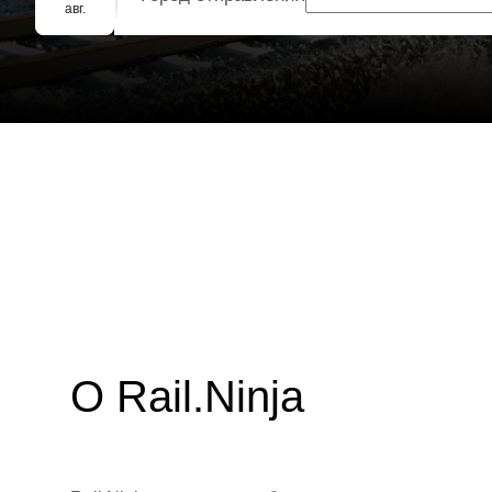
Групповое бронирование
авг.
О Rail.Ninja