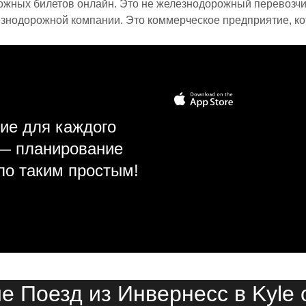
ожных билетов онлайн. Это не железнодорожный перевозчик,
знодорожной компании. Это коммерческое предприятие, ко
ие для каждого
 — планирование
ло таким простым!
е Поезд из Инвернесс в Kyle o