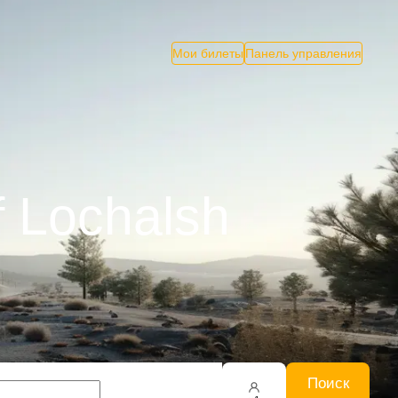
Мои билеты
Панель управления
f Lochalsh
Поиск