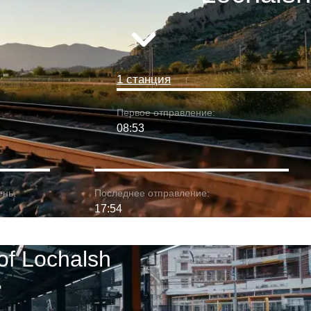
1 станция
Первое отправление:
08:53
ень:
Последнее отправление:
17:54
f Lochalsh