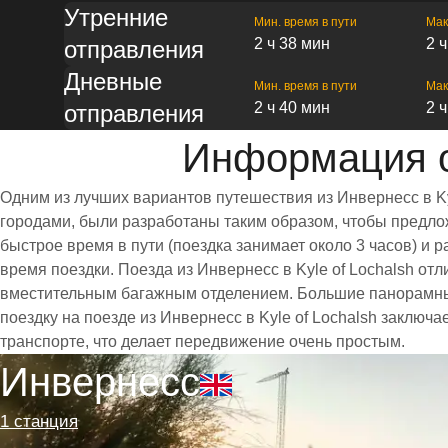
Утренние
Мин. время в пути
Мак
2 ч 38 мин
2 
отправления
Дневные
Мин. время в пути
Мак
2 ч 40 мин
2 
отправления
Информация о 
Одним из лучших вариантов путешествия из Инвернесс в Ky
городами, были разработаны таким образом, чтобы предлож
быстрое время в пути (поездка занимает около 3 часов) 
время поездки. Поезда из Инвернесс в Kyle of Lochalsh 
вместительным багажным отделением. Большие панорамны
поездку на поезде из Инвернесс в Kyle of Lochalsh заключ
транспорте, что делает передвижение очень простым.
Инвернесс
1 станция