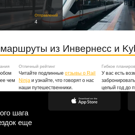
Отправлений
4
маршруты из Инвернесс и Kyle
вания
Отличный рейтинг
Гибкое планиро
любом
Читайте подлинные
отзывы о Rail
У вас есть во
лее чем
Ninja
и узнайте, что говорят о нас
забронировать
наши путешественники.
целый год до 
ого шага
ездок еще