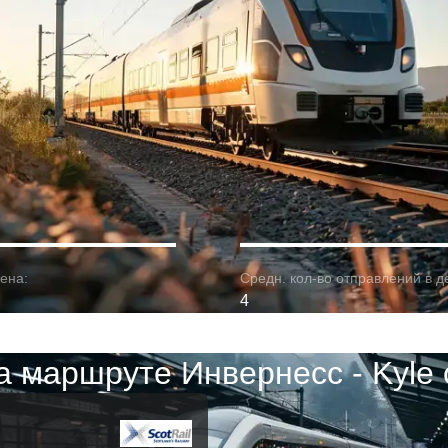
ена:
Средн. кол-во отправлений в д
4
а маршруте Инвернесс - Kyle o