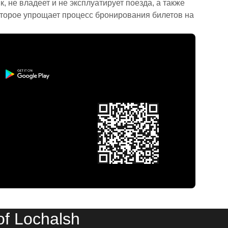
 не владеет и не эксплуатирует поезда, а также
торое упрощает процесс бронирования билетов на
f Lochalsh