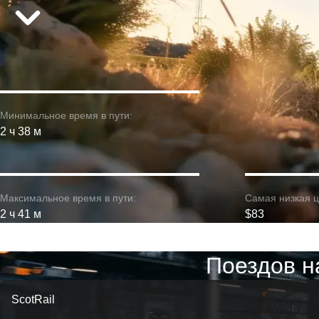
Минимальное время в пути:
2 ч 38 м
Максимальное время в пути:
Самая низкая ц
2 ч 41 м
$83
Поездов н
ScotRail