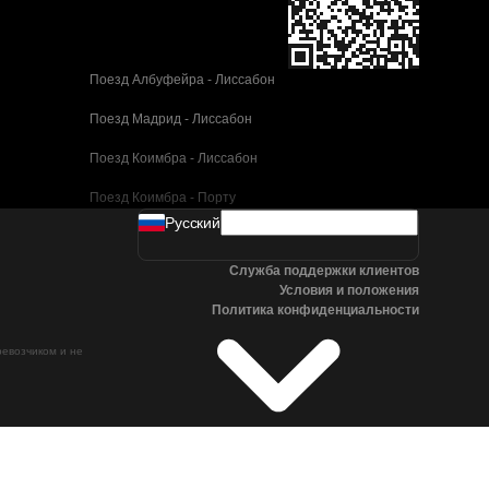
Поезд Албуфейра - Лиссабон
Поезд Мадрид - Лиссабон
Поезд Коимбра - Лиссабон
Поезд Коимбра - Порту
Pусский
Поезд Валенсия - Барселона
Служба поддержки клиентов
Поезд Севилья - Барселона
Условия и положения
Политика конфиденциальности
Поезд Малага - Барселона
ревозчиком и не
Поезд Малага - Мадрид
Поезд Кордова - Мадрид
Поезд Сан-Себастьян - Мадрид
Поезд Севилья - Малага