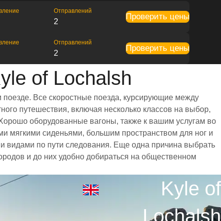
вление
Отправлений
Проверить цены
2
вление
Отправлений
Проверить цены
2
le of Lochalsh
м поезде. Все скоростные поезда, курсирующие между
ного путешествия, включая несколько классов на выбор,
 Хорошо оборудованные вагоны, также к вашим услугам во
ыми мягкими сиденьями, большим пространством для ног и
 видами по пути следования. Еще одна причина выбрать
 городов и до них удобно добираться на общественном
Kyle of
Lochalsh