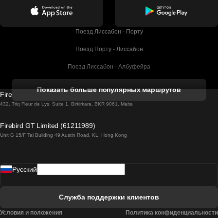
Поезд Лиссабон - Порту
Поезд Порту - Лиссабон
Поезд Лиссабон - Албуфейра
Поезд Албуфейра - Лиссабон
Показать больше популярных маршрутов
Firebird GT Limited (OC 1451)
Поезд Лиссабон - Лагос
432, Triq Fleur de Lys, Suite 1, Birkirkara, BKR 9061, Malta
Поезд Лагос - Лиссабон
Firebird GT Limited (61211989)
Unit G 15/F Tal Building 49 Austin Road, KL, Hong Kong
Поезд Лиссабон - Мадрид
Поезд Мадрид - Лиссабон
Pусский
Поезд Лиссабон - Фару
Поезд Фару - Лиссабон
Служба поддержки клиентов
Поезд Лиссабон - Коимбра
Условия и положения
Политика конфиденциальности