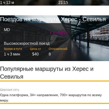
1 ч 13 м
21:15
Поездов на маршруте Херес - Севилья
MD
Высокоскоростной поезд
Время в пути
Цена от
Отправлений
1 ч 3 мин
$40
8
Популярные маршруты из Херес и
Севилья
Широкая сеть
Одна платформа, 34+ направления, 700+ маршрутов по всему
миру.