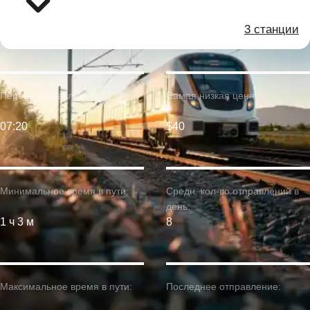
3 станции
Первое отправление:
Самая низкая цена:
07:20
$40
Минимальное время в пути:
Средн. кол-во отправлений в
день:
1 ч 3 м
8
Максимальное время в пути:
Последнее отправление: