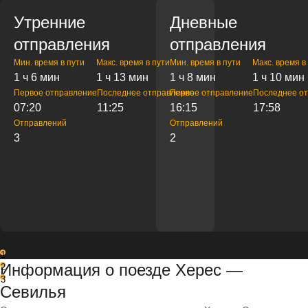
Утренние
Дневные
отправления
отправления
Мин. время в пути
Макс. время в пути
Мин. время в пути
Макс. время в
1 ч 6 мин
1 ч 13 мин
1 ч 8 мин
1 ч 10 мин
Первое отправление
Последнее отправление
Первое отправление
Последнее о
07:20
11:25
16:15
17:58
Отправлений
Отправлений
3
2
1
Информация о поезде Херес —
2
3
Севилья