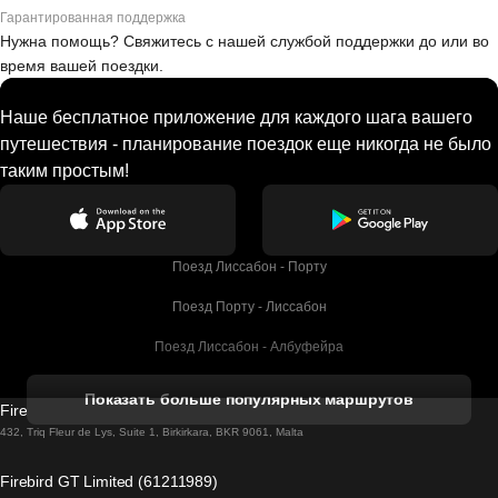
Гарантированная поддержка
Нужна помощь? Свяжитесь с нашей службой поддержки до или во
время вашей поездки.
Наше бесплатное приложение для каждого шага вашего
путешествия - планирование поездок еще никогда не было
таким простым!
Поезд Лиссабон - Порту
Поезд Порту - Лиссабон
Поезд Лиссабон - Албуфейра
Поезд Албуфейра - Лиссабон
Показать больше популярных маршрутов
Firebird GT Limited (OC 1451)
Поезд Лиссабон - Лагос
432, Triq Fleur de Lys, Suite 1, Birkirkara, BKR 9061, Malta
Поезд Лагос - Лиссабон
Firebird GT Limited (61211989)