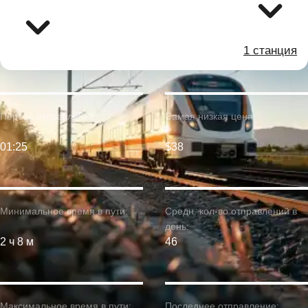
1 станция
Первое отправление:
Самая низкая цена:
01:25
$38
Минимальное время в пути:
Средн. кол-во отправлений в
день:
2 ч 8 м
46
Максимальное время в пути:
Последнее отправление: