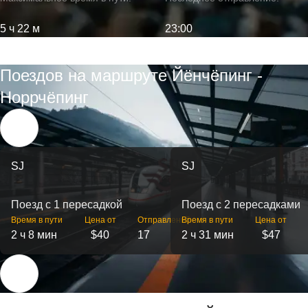
5 ч 22 м
23:00
Поездов на маршруте Йёнчёпинг -
Норрчёпинг
SJ
SJ
Поезд с 1 пересадкой
Поезд с 2 пересадками
Время в пути
Цена от
Отправлений
Время в пути
Цена от
2 ч 8 мин
$40
17
2 ч 31 мин
$47