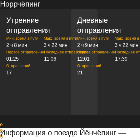
Норрчёпинг
Утренние
Дневные
отправления
отправления
Мин. время в пути
Макс. время в пути
Мин. время в пути
Макс. время в
2 ч 8 мин
3 ч 22 мин
2 ч 9 мин
3 ч 22 мин
Первое отправление
Последнее отправление
Первое отправление
Последнее о
01:25
11:06
12:01
17:39
Отправлений
Отправлений
17
21
1
Информация о поезде Йёнчёпинг —
2
3