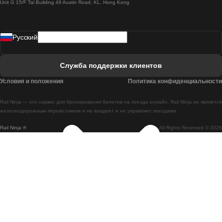
Unit G 15/F Tal Building 49 Austin Road, KL, Hong Kong
Поезд Лиссабон - Мадрид
Поезд Мадрид - Лиссабон
Pусский
Поезд Лиссабон - Фару
Поезд Фару - Лиссабон
Служба поддержки клиентов
Поезд Лиссабон - Коимбра
Условия и положения
Политика конфиденциальности
Поезд Коимбра - Лиссабон
Rail Ninja — это сервис для бронирования билетов на поезда онлайн. Rail Ninja не является
Поезд Лиссабон - Брага
железнодорожным перевозчиком и не владеет и не управляет поездами.
Rail Ninja ®
All Rights Reserved © 2026
Поезд Брага - Лиссабон
Поезд Порту - Коимбра
Поезд Коимбра - Порту
Поезд Барселона - Мадрид
Поезд Мадрид - Барселона
Поезд Барселона - Валенсия