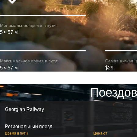
Минимальное время в пути:
5 ч 57 м
Максимальное время в пути:
Самая низкая ц
5 ч 57 м
$29
Поездов
Georgian Railway
Региональный поезд
Время в пути
Цена от