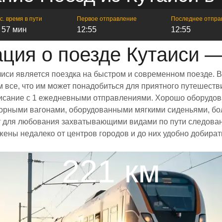
с. время в пути
Первое отправление
Последнее отпра
ч 57 мин
12:55
12:55
ия о поезде Кутаиси 
лиси является поездка на быстром и современном поезде. 
все, что им может понадобиться для приятного путешестви
списание с 1 ежедневными отправлениями. Хорошо оборудов
сторными вагонами, оборудованными мягкими сиденьями, б
 для любования захватывающими видами по пути следовани
жены недалеко от центров городов и до них удобно добират
221 км