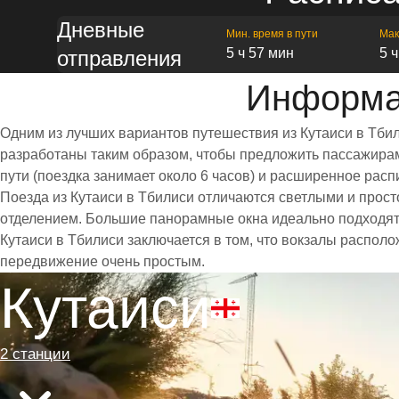
Дневные
Мин. время в пути
Мак
5 ч 57 мин
5 
отправления
Информац
Одним из лучших вариантов путешествия из Кутаиси в Тби
разработаны таким образом, чтобы предложить пассажирам 
пути (поездка занимает около 6 часов) и расширенное ра
Поезда из Кутаиси в Тбилиси отличаются светлыми и про
отделением. Большие панорамные окна идеально подходят
Кутаиси в Тбилиси заключается в том, что вокзалы располо
передвижение очень простым.
Кутаиси
2 станции