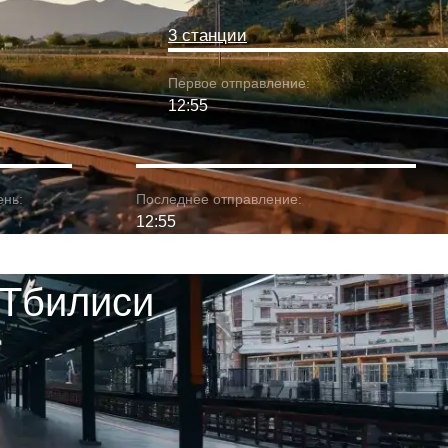
3 станции
Первое отправление:
12:55
ень:
Последнее отправление:
12:55
 Тбилиси