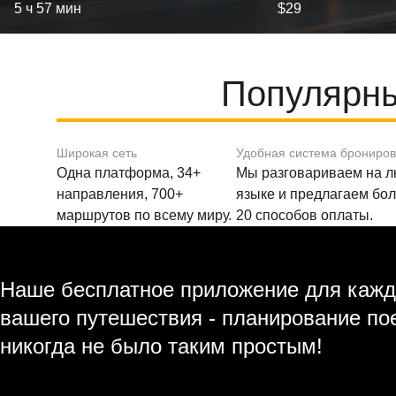
5 ч 57 мин
$29
Популярны
Широкая сеть
Удобная система брониро
Одна платформа, 34+
Мы разговариваем на 
направления, 700+
языке и предлагаем бо
маршрутов по всему миру.
20 способов оплаты.
Наше бесплатное приложение для кажд
вашего путешествия - планирование по
никогда не было таким простым!