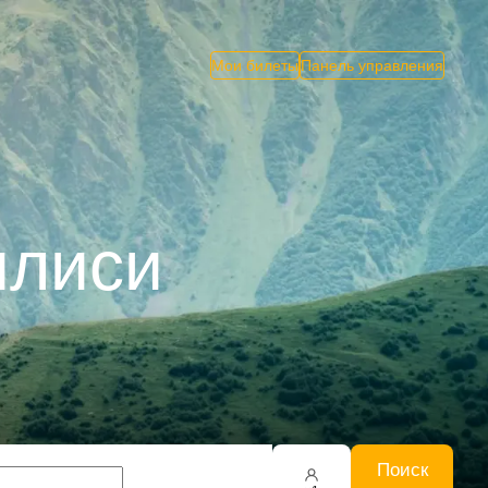
Мои билеты
Панель управления
илиси
Поиск