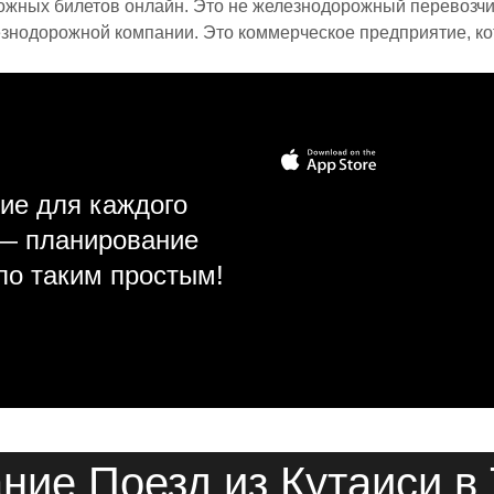
ожных билетов онлайн. Это не железнодорожный перевозчик,
знодорожной компании. Это коммерческое предприятие, ко
ие для каждого
 — планирование
ло таким простым!
ние Поезд из Кутаиси в