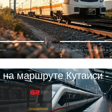
ена:
Средн. кол-во отправлений в д
1
 на маршруте Кутаиси -
Отправлений