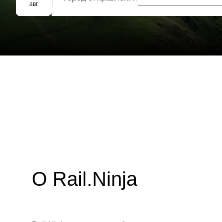
Групповое бронирование
авг.
О Rail.Ninja