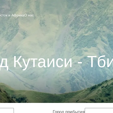
сток и Африка
О нас
д Кутаиси - Тб
Город прибытия