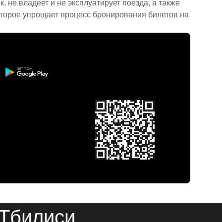
 не владеет и не эксплуатирует поезда, а также
торое упрощает процесс бронирования билетов на
 Тбилиси