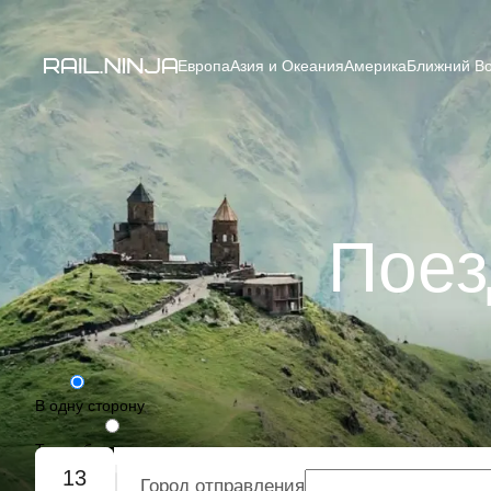
Европа
Азия и Океания
Америка
Ближний Во
Поез
В одну сторону
Туда-обратно
13
Город отправления