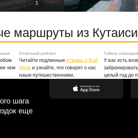
1
е маршруты из Кутаиси
вания
Отличный рейтинг
Гибкое планиро
любом
Читайте подлинные
отзывы о Rail
У вас есть во
лее чем
Ninja
и узнайте, что говорят о нас
забронировать
наши путешественники.
целый год до 
ого шага
ездок еще