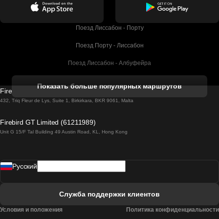
Поезд Лиссабон - Порту
Поезд Порту - Лиссабон
Поезд Лиссабон - Албуфейра
Поезд Албуфейра - Лиссабон
Показать больше популярных маршрутов
Firebird GT Limited (OC 1451)
Поезд Лиссабон - Лагос
432, Triq Fleur de Lys, Suite 1, Birkirkara, BKR 9061, Malta
Поезд Лагос - Лиссабон
Firebird GT Limited (61211989)
Unit G 15/F Tal Building 49 Austin Road, KL, Hong Kong
Поезд Лиссабон - Мадрид
Поезд Мадрид - Лиссабон
Pусский
Поезд Лиссабон - Фару
Поезд Фару - Лиссабон
Служба поддержки клиентов
Поезд Лиссабон - Коимбра
Условия и положения
Политика конфиденциальности