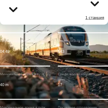
1 станция
Первое отправление:
Самая низкая цена:
04:49
$43
Минимальное время в пути:
Средн. кол-во отправлений в
день:
40 m
17
Максимальное время в пути:
Последнее отправление: