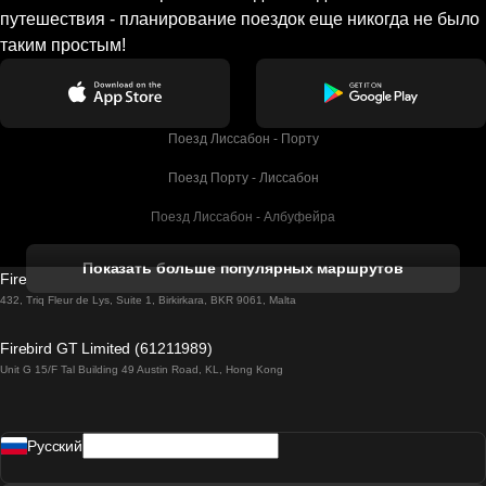
путешествия - планирование поездок еще никогда не было
таким простым!
Поезд Лиссабон - Порту
Поезд Порту - Лиссабон
Поезд Лиссабон - Албуфейра
Поезд Албуфейра - Лиссабон
Показать больше популярных маршрутов
Firebird GT Limited (OC 1451)
Поезд Лиссабон - Лагос
432, Triq Fleur de Lys, Suite 1, Birkirkara, BKR 9061, Malta
Поезд Лагос - Лиссабон
Firebird GT Limited (61211989)
Unit G 15/F Tal Building 49 Austin Road, KL, Hong Kong
Поезд Лиссабон - Мадрид
Поезд Мадрид - Лиссабон
Pусский
Поезд Лиссабон - Фару