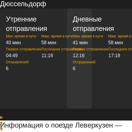
Дюссельдорф
Утренние
Дневные
отправления
отправления
Мин. время в пути
Макс. время в пути
Мин. время в пути
Макс. время в
40 мин
58 мин
41 мин
58 мин
Первое отправление
Последнее отправление
Первое отправление
Последнее о
04:49
11:18
12:16
17:18
Отправлений
Отправлений
6
6
1
Информация о поезде Леверкузен —
2
3