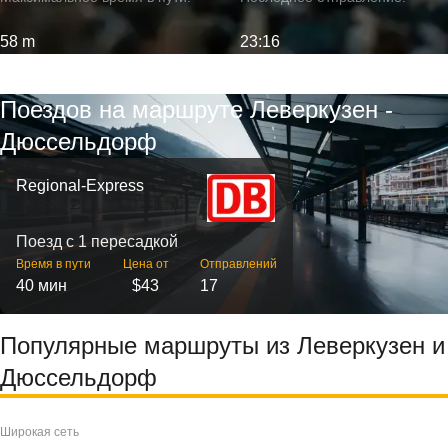
58 m
23:16
Поездов на маршруте Леверкузен -
Дюссельдорф
Regional-Express
Поезд с 1 пересадкой
Время в пути
Цена от
Отправлений
40 мин
$43
17
Популярные маршруты из Леверкузен и
Дюссельдорф
Широкая сеть