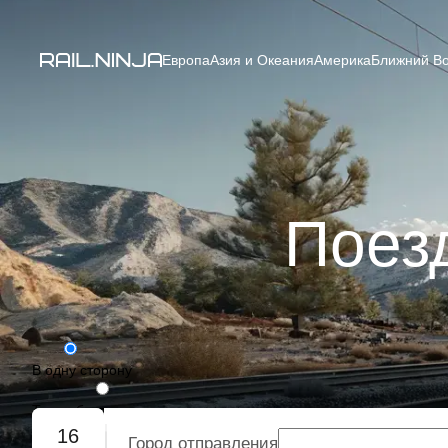
Европа
Азия и Океания
Америка
Ближний Во
Поез
В одну сторону
Туда-обратно
16
Город отправления