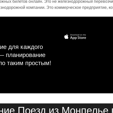
ожных билетов онлайн. Это не железнодорожный перевозчик,
знодорожной компании. Это коммерческое предприятие, ко
ие для каждого
 — планирование
ло таким простым!
ние Поезд из Монпелье 