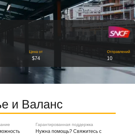
Цена от
Отправлений
$74
10
е и Валанс
вание
Гарантированная поддержка
зможность
Нужна помощь? Свяжитесь с