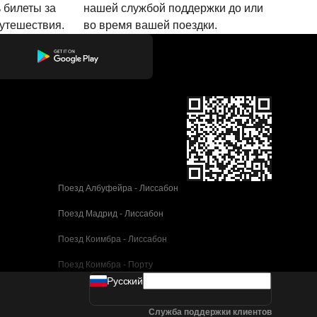
 билеты за
нашей службой поддержки до или
путешествия.
во время вашей поездки.
Поезд Албуфейра - Лиссабон
Поезд Мадрид - Лиссабон
Поезд Коимбра - Лиссабон
Поезд Коимбра - Порту
Pусский
Поезд Валенсия - Барселона
Служба поддержки клиентов
Поезд Севилья - Барселона