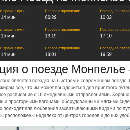
с. время в пути
Первое отправление
Последнее отпра
ч 14 мин
06:29
10:02
с. время в пути
Первое отправление
Последнее отпра
ч 15 мин
13:19
17:10
с. время в пути
Первое отправление
Последнее отпра
ч 14 мин
18:01
19:59
ия о поезде Монпелье
ланс является поездка на быстром и современном поезде. 
ирам все, что им может понадобиться для приятного путеш
енное расписание с 18 ежедневными отправлениями. Хорошо
ми и просторными вагонами, оборудованными мягкими сиде
 подходят для любования захватывающими видами по пути
алы расположены недалеко от центров городов и до них удо