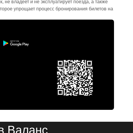
 не владеет и не эксплуатирует поезда, а также
торое упрощает процесс бронирования билетов на
в Валанс