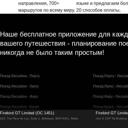
направления, 700+
языке и предлагаем бо
маршрутов по всему миру.
20 способов оплаты.
Наше бесплатное приложение для кажд
вашего путешествия - планирование по
никогда не было таким простым!
Поезд Лиссабон - Порту
Поезд Порту - Лисса
Поезд Лиссабон - Лагос
Поезд Лагос - Лисса
Поезд Лиссабон - Фару
Поезд Фару - Лиссаб
Поезд Лиссабон - Брага
Поезд Брага - Лисса
Firebird GT Limited (OC 1451)
Firebird GT Limit
Поезд Барселона - Мадрид
Поезд Мадрид - Бар
432, Triq Fleur de Lys, Suite 1, Birkirkara, BKR 9061, Malta
Unit G 15/F Tal Buildin
Поезд Барселона - Париж
Поезд Париж - Барс