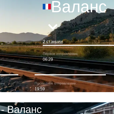
Валанс
2 станции
Первое отправление:
06:29
ень:
Последнее отправление:
19:59
- Валанс