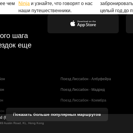
лее чем
Ninja
и узнайте, что говорят о нас
забронировать
наши путешественники.
целый год до 
ого шага
ездок еще
бон
Поезд Лиссабон - Албуфейра
бон
Поезд Лиссабон - Мадрид
он
Поезд Лиссабон - Коимбра
бон
Поезд Порту - Коимбра
Показать больше популярных маршрутов
ed (61211989)
селона
Поезд Барселона - Валенсия
g 49 Austin Road, KL, Hong Kong
елона
Поезд Барселона - Севилья