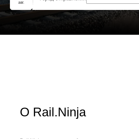
Групповое бронирование
авг.
О Rail.Ninja