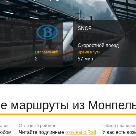
SNCF
Скоростной поезд
Отправлений
Время в пути
2
57 мин
е маршруты из Монпель
вания
Отличный рейтинг
Гибкое планиро
любом
Читайте подлинные
отзывы о Rail
У вас есть во