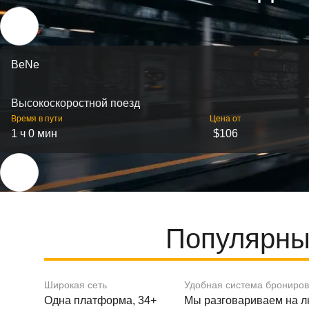
BeNe
Высокоскоростной поезд
Время в пути
Цена от
1 ч 0 мин
$106
Популярны
Широкая сеть
Удобная система брониро
Одна платформа, 34+
Мы разговариваем на 