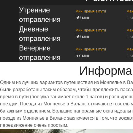
Утренние
Мин. время в пути
Мак
59 мин
1 
отправления
Дневные
Мин. время в пути
Мак
59 мин
1 
отправления
Вечерние
Мин. время в пути
Мак
57 мин
1 
отправления
Информац
Одним из лучших вариантов путешествия из Монпелье в Ва
были разработаны таким образом, чтобы предложить пассаж
время в пути (поездка занимает около 1 часов) и расшир
поездки. Поезда из Монпелье в Валанс отличаются светлы
багажным отделением. Большие панорамные окна идеально
поезде из Монпелье в Валанс заключается в том, что вокз
передвижение очень простым.