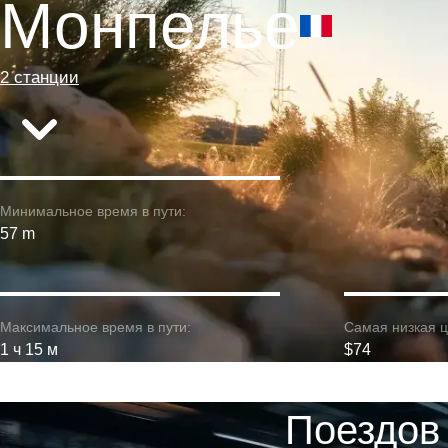
Монпелье
2 станции
Минимальное время в пути:
57 m
Максимальное время в пути:
Самая низкая ц
1 ч 15 м
$74
Поездов