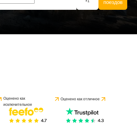
×
1
поездов
Оценено как
Оценено как отличное
исключительное