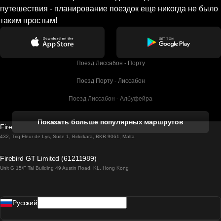
путешествия - планирование поездок еще никогда не было
таким простым!
Поезд Лиссабон - Порту
Поезд Порту - Лиссабон
Поезд Лиссабон - Албуфейра
Поезд Албуфейра - Лиссабон
Показать больше популярных маршрутов
Firebird GT Limited (OC 1451)
Поезд Лиссабон - Лагос
432, Triq Fleur de Lys, Suite 1, Birkirkara, BKR 9061, Malta
Поезд Лагос - Лиссабон
Firebird GT Limited (61211989)
Unit G 15/F Tal Building 49 Austin Road, KL, Hong Kong
Поезд Лиссабон - Мадрид
Поезд Мадрид - Лиссабон
Pусский
Поезд Лиссабон - Фару