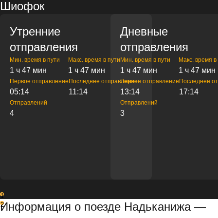
Шиофок
Утренние
Дневные
отправления
отправления
Мин. время в пути
Макс. время в пути
Мин. время в пути
Макс. время в
1 ч 47 мин
1 ч 47 мин
1 ч 47 мин
1 ч 47 мин
Первое отправление
Последнее отправление
Первое отправление
Последнее о
05:14
11:14
13:14
17:14
Отправлений
Отправлений
4
3
1
Информация о поезде Надьканижа —
2