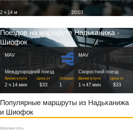
2 ч 14 м
20:03
Поездов на маршруте Надьканижа -
Шиофок
MAV
MAV
Междугородний поезд
Скоростной поезд
Время в пути
Цена от
Отправлений
Время в пути
Цена от
2 ч 14 мин
$33
1
1 ч 47 мин
$33
Популярные маршруты из Надьканижа
и Шиофок
Широкая сеть