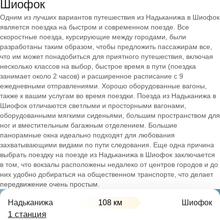
Шиофок
Одним из лучших вариантов путешествия из Надьканижа в Шиофок
является поездка на быстром и современном поезде. Все
скоростные поезда, курсирующие между городами, были
разработаны таким образом, чтобы предложить пассажирам все,
что им может понадобиться для приятного путешествия, включая
несколько классов на выбор, быстрое время в пути (поездка
занимает около 2 часов) и расширенное расписание с 9
ежедневными отправлениями. Хорошо оборудованные вагоны,
также к вашим услугам во время поездки. Поезда из Надьканижа в
Шиофок отличаются светлыми и просторными вагонами,
оборудованными мягкими сиденьями, большим пространством для
ног и вместительным багажным отделением. Большие
панорамные окна идеально подходят для любования
захватывающими видами по пути следования. Еще одна причина
выбрать поездку на поезде из Надьканижа в Шиофок заключается
в том, что вокзалы расположены недалеко от центров городов и до
них удобно добираться на общественном транспорте, что делает
передвижение очень простым.
Надьканижа
108 км
Шиофок
1 станция