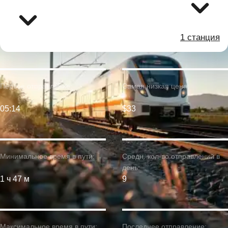
1 станция
Первое отправление:
Самая низкая цена:
05:14
$33
Минимальное время в пути:
Средн. кол-во отправлений в
день:
1 ч 47 м
9
Максимальное время в пути:
Последнее отправление: