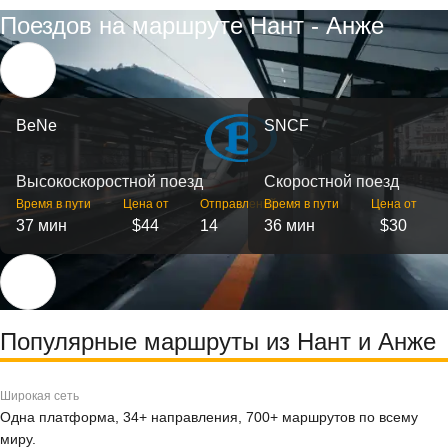
Поездов на маршруте Нант - Анже
BeNe
SNCF
Высокоскоростной поезд
Скоростной поезд
Время в пути
Цена от
Отправлений
Время в пути
Цена от
37 мин
$44
14
36 мин
$30
Популярные маршруты из Нант и Анже
Широкая сеть
Одна платформа, 34+ направления, 700+ маршрутов по всему
миру.