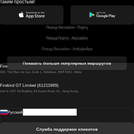
таким простым!
Поезд Лиссабон - Порту
Поезд Порту - Лиссабон
Поезд Лиссабон - Албуфейра
Поезд Албуфейра - Лиссабон
Показать больше популярных маршрутов
Firebird GT Limited (OC 1451)
Поезд Лиссабон - Лагос
432, Triq Fleur de Lys, Suite 1, Birkirkara, BKR 9061, Malta
Поезд Лагос - Лиссабон
Firebird GT Limited (61211989)
Unit G 15/F Tal Building 49 Austin Road, KL, Hong Kong
Поезд Лиссабон - Мадрид
Поезд Мадрид - Лиссабон
Pусский
Поезд Лиссабон - Фару
Поезд Фару - Лиссабон
Служба поддержки клиентов