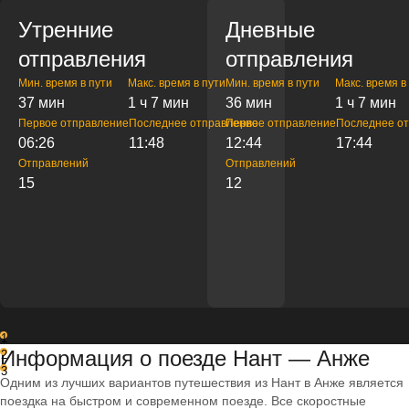
Утренние
Дневные
отправления
отправления
Мин. время в пути
Макс. время в пути
Мин. время в пути
Макс. время в
37 мин
1 ч 7 мин
36 мин
1 ч 7 мин
Первое отправление
Последнее отправление
Первое отправление
Последнее о
06:26
11:48
12:44
17:44
Отправлений
Отправлений
15
12
1
Информация о поезде Нант — Анже
2
3
Одним из лучших вариантов путешествия из Нант в Анже является
поездка на быстром и современном поезде. Все скоростные