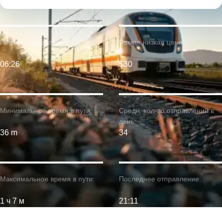
Первое отправление:
Самая низкая цена:
06:26
$30
Минимальное время в пути:
Средн. кол-во отправлений в
день:
36 m
34
Максимальное время в пути:
Последнее отправление:
1 ч 7 м
21:11