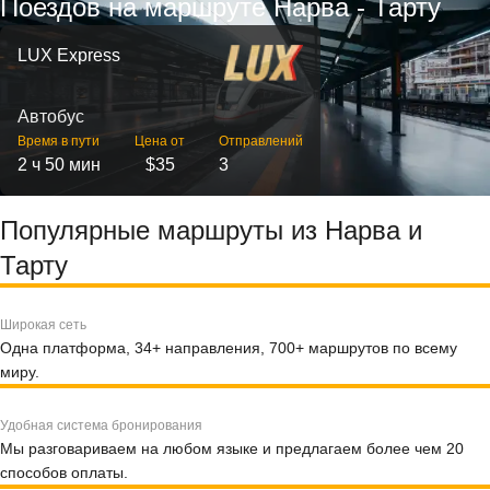
Поездов на маршруте Нарва - Тарту
LUX Express
Автобус
Время в пути
Цена от
Отправлений
2 ч 50 мин
$35
3
Популярные маршруты из Нарва и
Тарту
Широкая сеть
Одна платформа, 34+ направления, 700+ маршрутов по всему
миру.
Удобная система бронирования
Мы разговариваем на любом языке и предлагаем более чем 20
способов оплаты.