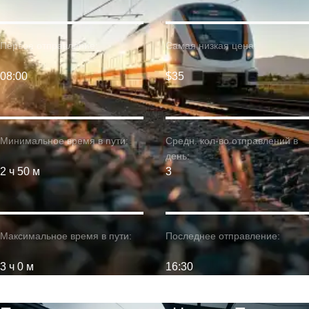
Первое отправление:
Самая низкая цена:
08:00
$35
Минимальное время в пути:
Средн. кол-во отправлений в
день:
2 ч 50 м
3
Максимальное время в пути:
Последнее отправление:
3 ч 0 м
16:30