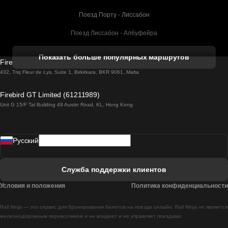
Поезд Порту - Лиссабон
Поезд Лиссабон - Албуфейра
Поезд Албуфейра - Лиссабон
Показать больше популярных маршрутов
Firebird GT Limited (OC 1451)
Поезд Лиссабон - Лагос
432, Triq Fleur de Lys, Suite 1, Birkirkara, BKR 9061, Malta
Поезд Лагос - Лиссабон
Firebird GT Limited (61211989)
Unit G 15/F Tal Building 49 Austin Road, KL, Hong Kong
Поезд Лиссабон - Мадрид
Поезд Мадрид - Лиссабон
Pусский
Поезд Лиссабон - Фару
Поезд Фару - Лиссабон
Служба поддержки клиентов
Поезд Лиссабон - Коимбра
Условия и положения
Политика конфиденциальности
Поезд Коимбра - Лиссабон
Rail Ninja — это сервис для бронирования билетов на поезда онлайн. Rail Ninja не является
Поезд Лиссабон - Брага
железнодорожным перевозчиком и не владеет и не управляет поездами.