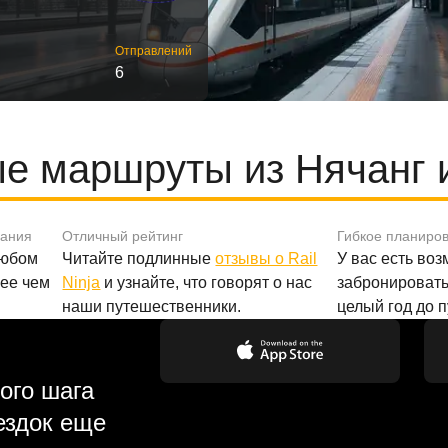
Отправлений
6
е маршруты из Нячанг 
вания
Отличный рейтинг
Гибкое планиро
любом
Читайте подлинные
отзывы о Rail
У вас есть во
лее чем
Ninja
и узнайте, что говорят о нас
забронировать
наши путешественники.
целый год до 
ого шага
ездок еще