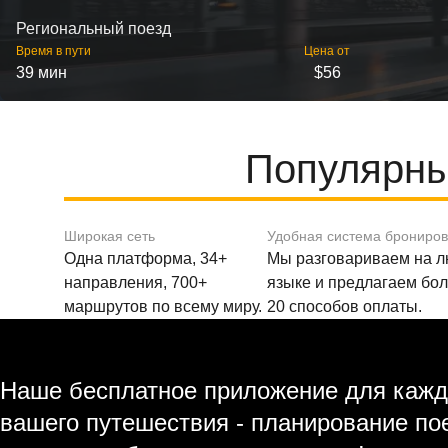
Региональный поезд
Время в пути
Цена от
39 мин
$56
Популярны
Широкая сеть
Удобная система брониро
Одна платформа, 34+
Мы разговариваем на 
направления, 700+
языке и предлагаем бо
маршрутов по всему миру.
20 способов оплаты.
Наше бесплатное приложение для кажд
вашего путешествия - планирование по