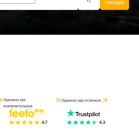
×
1
поездов
Оценено как
Оценено как отличное
исключительное