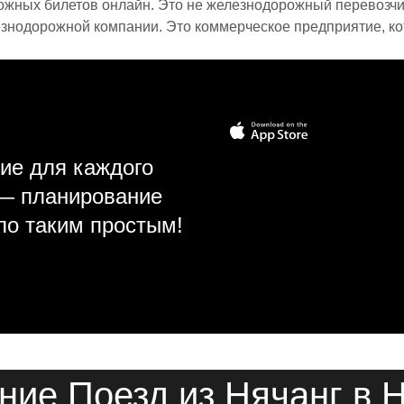
ожных билетов онлайн. Это не железнодорожный перевозчик,
знодорожной компании. Это коммерческое предприятие, ко
ие для каждого
 — планирование
ло таким простым!
ние Поезд из Нячанг в 