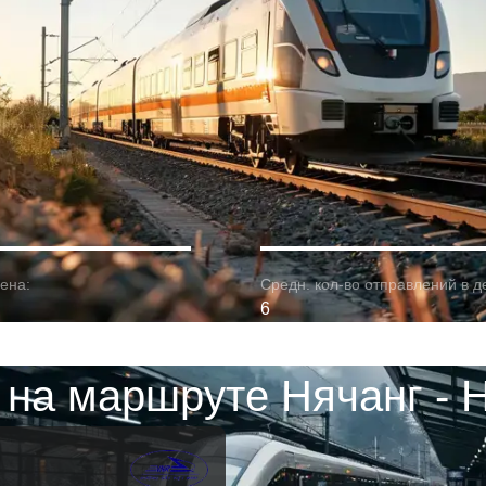
ена:
Средн. кол-во отправлений в д
6
 на маршруте Нячанг - 