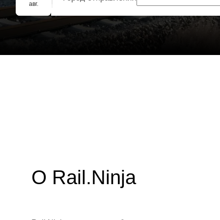
Групповое бронирование
авг.
О Rail.Ninja