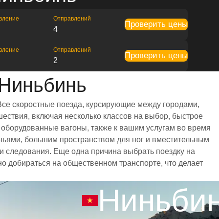
вление
Отправлений
Проверить цены
4
вление
Отправлений
Проверить цены
2
 Ниньбинь
Все скоростные поезда, курсирующие между городами,
ествия, включая несколько классов на выбор, быстрое
 оборудованные вагоны, также к вашим услугам во время
ньями, большим пространством для ног и вместительным
 следования. Еще одна причина выбрать поездку на
но добираться на общественном транспорте, что делает
Ниньби