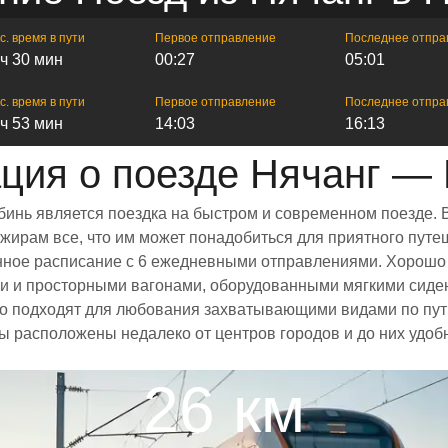
с. время в пути
Первое отправление
Последнее отпра
 ч 30 мин
00:27
05:01
с. время в пути
Первое отправление
Последнее отпра
 ч 53 мин
14:03
16:13
ия о поезде Нячанг —
бинь является поездка на быстром и современном поезде. 
ирам все, что им может понадобиться для приятного путеш
ренное расписание с 6 ежедневными отправлениями. Хорошо
ми и просторными вагонами, оборудованными мягкими сиде
 подходят для любования захватывающими видами по пути
лы расположены недалеко от центров городов и до них удоб
26 км