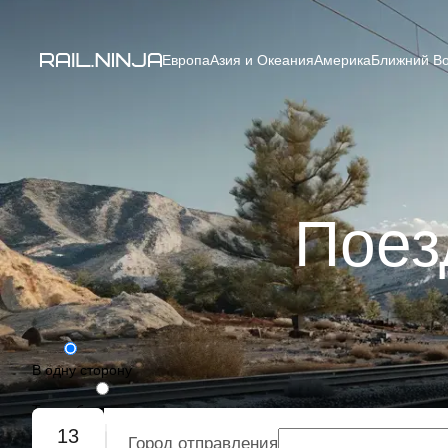
Европа
Азия и Океания
Америка
Ближний Во
Поез
В одну сторону
Туда-обратно
13
Город отправления