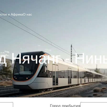
сток и Африка
О нас
д Нячанг - Нин
Город прибытия