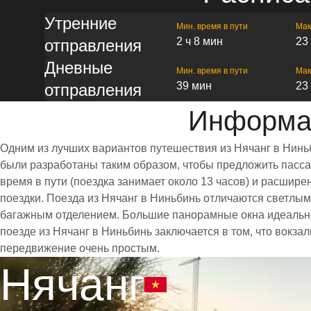
Утренние
Мин. время в пути
Мак
2 ч 8 мин
23
отправления
Дневные
Мин. время в пути
Мак
39 мин
23
отправления
Информац
Одним из лучших вариантов путешествия из Нячанг в Нинь
были разработаны таким образом, чтобы предложить пассаж
время в пути (поездка занимает около 13 часов) и расши
поездки. Поезда из Нячанг в Ниньбинь отличаются светлы
багажным отделением. Большие панорамные окна идеально
поезде из Нячанг в Ниньбинь заключается в том, что вокза
передвижение очень простым.
Нячанг