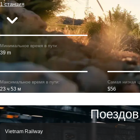
1 станция
Минимальное время в пути:
39 m
Максимальное время в пути:
Самая низкая ц
23 ч 53 м
$56
Поездов
Vietnam Railway