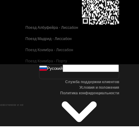
Поезд Албуфейра - Лиссабон
Поезд Мадрид - Лиссабон
Поезд Коимбра - Лиссабон
Поезд Коимбра - Порту
Pусский
Поезд Валенсия - Барселона
Служба поддержки клиентов
Поезд Севилья - Барселона
Условия и положения
Политика конфиденциальности
Поезд Малага - Барселона
ревозчиком и не
Поезд Малага - Мадрид
Поезд Кордова - Мадрид
Поезд Сан-Себастьян - Мадрид