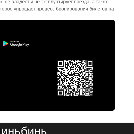
 не владеет и не эксплуатирует поезда, а также
торое упрощает процесс бронирования билетов на
Ниньбинь