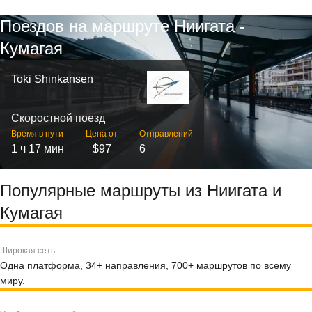
Поездов на маршруте Ниигата -
Кумагая
Toki Shinkansen
Скоростной поезд
Время в пути
Цена от
Отправлений
1 ч 17 мин
$97
6
Популярные маршруты из Ниигата и
Кумагая
Широкая сеть
Одна платформа, 34+ направления, 700+ маршрутов по всему
миру.