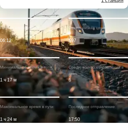
1 станция
Первое отправление:
Самая низкая цена:
06:12
$97
Минимальное время в пути:
Средн. кол-во отправлений в
день:
1 ч 17 м
6
Максимальное время в пути:
Последнее отправление:
1 ч 24 м
17:50