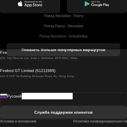
Поезд Лиссабон - Порту
Поезд Порту - Лиссабон
Поезд Лиссабон - Албуфейра
Поезд Албуфейра - Лиссабон
Показать больше популярных маршрутов
Firebird GT Limited (OC 1451)
Поезд Лиссабон - Лагос
432, Triq Fleur de Lys, Suite 1, Birkirkara, BKR 9061, Malta
Поезд Лагос - Лиссабон
Firebird GT Limited (61211989)
Unit G 15/F Tal Building 49 Austin Road, KL, Hong Kong
Поезд Лиссабон - Мадрид
Поезд Мадрид - Лиссабон
Pусский
Поезд Лиссабон - Фару
Поезд Фару - Лиссабон
Служба поддержки клиентов
Поезд Лиссабон - Коимбра
Условия и положения
Политика конфиденциальности