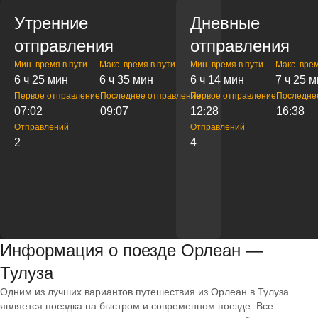
Утренние
Дневные
отправления
отправления
Мин. время в пути
Макс. время в пути
Мин. время в пути
Макс. врем
6 ч 25 мин
6 ч 35 мин
6 ч 14 мин
7 ч 25 
Первое отправление
Последнее отправление
Первое отправление
Последне
07:02
09:07
12:28
16:38
Отправлений
Отправлений
2
4
Информация о поезде Орлеан —
Тулуза
Одним из лучших вариантов путешествия из Орлеан в Тулуза
является поездка на быстром и современном поезде. Все