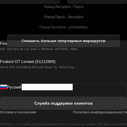
Поезд Лиссабон - Порту
Поезд Порту - Лиссабон
Поезд Лиссабон - Албуфейра
Поезд Албуфейра - Лиссабон
Показать больше популярных маршрутов
Firebird GT Limited (OC 1451)
Поезд Лиссабон - Лагос
432, Triq Fleur de Lys, Suite 1, Birkirkara, BKR 9061, Malta
Поезд Лагос - Лиссабон
Firebird GT Limited (61211989)
Unit G 15/F Tal Building 49 Austin Road, KL, Hong Kong
Поезд Лиссабон - Мадрид
Поезд Мадрид - Лиссабон
Pусский
Поезд Лиссабон - Фару
Поезд Фару - Лиссабон
Служба поддержки клиентов
Поезд Лиссабон - Коимбра
Условия и положения
Политика конфиденциальности
Поезд Коимбра - Лиссабон
Rail Ninja — это сервис для бронирования билетов на поезда онлайн. Rail Ninja не является