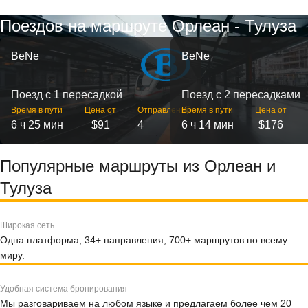
Поездов на маршруте Орлеан - Тулуза
BeNe
BeNe
Поезд с 1 пересадкой
Поезд с 2 пересадками
Время в пути
Цена от
Отправлений
Время в пути
Цена от
6 ч 25 мин
$91
4
6 ч 14 мин
$176
Популярные маршруты из Орлеан и
Тулуза
Широкая сеть
Одна платформа, 34+ направления, 700+ маршрутов по всему
миру.
Удобная система бронирования
Мы разговариваем на любом языке и предлагаем более чем 20