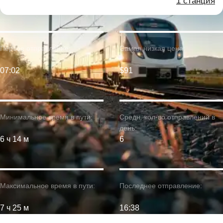
1 станция
Первое отправление:
Самая низкая цена:
07:02
$91
Минимальное время в пути:
Средн. кол-во отправлений в
день:
6 ч 14 м
6
Максимальное время в пути:
Последнее отправление:
7 ч 25 м
16:38