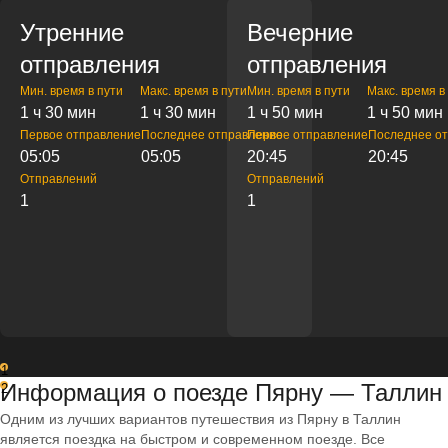
Утренние
Вечерние
отправления
отправления
Мин. время в пути
Макс. время в пути
Мин. время в пути
Макс. время в
1 ч 30 мин
1 ч 30 мин
1 ч 50 мин
1 ч 50 мин
Первое отправление
Последнее отправление
Первое отправление
Последнее о
05:05
05:05
20:45
20:45
Отправлений
Отправлений
1
1
1
Информация о поезде Пярну — Таллин
2
Одним из лучших вариантов путешествия из Пярну в Таллин
является поездка на быстром и современном поезде. Все