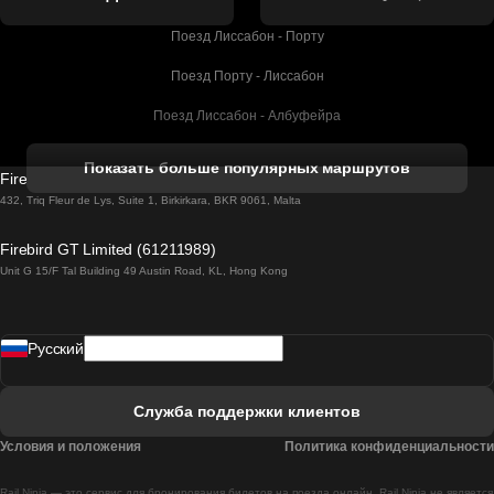
Поезд Лиссабон - Порту
Поезд Порту - Лиссабон
Поезд Лиссабон - Албуфейра
Поезд Албуфейра - Лиссабон
Показать больше популярных маршрутов
Firebird GT Limited (OC 1451)
Поезд Лиссабон - Лагос
432, Triq Fleur de Lys, Suite 1, Birkirkara, BKR 9061, Malta
Поезд Лагос - Лиссабон
Firebird GT Limited (61211989)
Unit G 15/F Tal Building 49 Austin Road, KL, Hong Kong
Поезд Лиссабон - Мадрид
Поезд Мадрид - Лиссабон
Pусский
Поезд Лиссабон - Фару
Поезд Фару - Лиссабон
Служба поддержки клиентов
Поезд Лиссабон - Коимбра
Условия и положения
Политика конфиденциальности
Поезд Коимбра - Лиссабон
Rail Ninja — это сервис для бронирования билетов на поезда онлайн. Rail Ninja не является