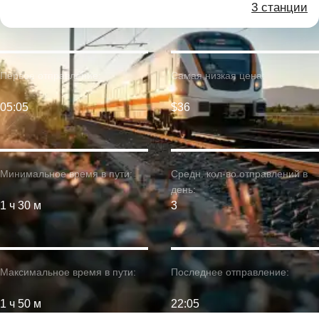
3 станции
Первое отправление:
Самая низкая цена:
05:05
$36
Минимальное время в пути:
Средн. кол-во отправлений в
день:
1 ч 30 м
3
Максимальное время в пути:
Последнее отправление:
1 ч 50 м
22:05