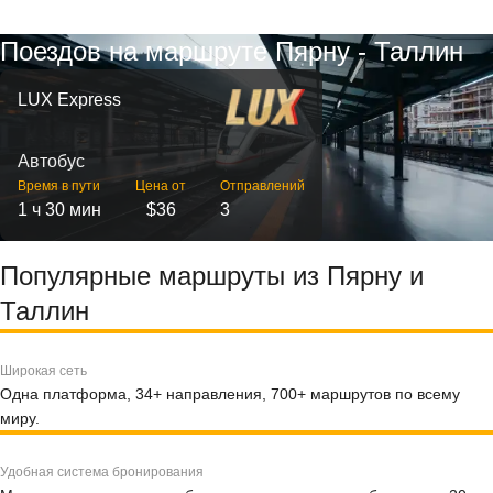
Поездов на маршруте Пярну - Таллин
LUX Express
Автобус
Время в пути
Цена от
Отправлений
1 ч 30 мин
$36
3
Популярные маршруты из Пярну и
Таллин
Широкая сеть
Одна платформа, 34+ направления, 700+ маршрутов по всему
миру.
Удобная система бронирования