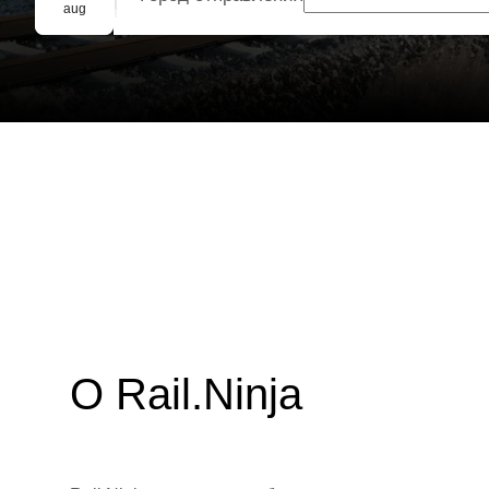
Групповое бронирование
aug
О Rail.Ninja