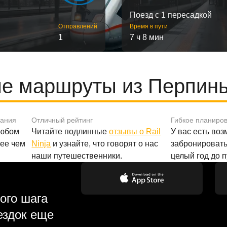
Поезд с 1 пересадкой
Отправлений
Время в пути
1
7 ч 8 мин
е маршруты из Перпинь
вания
Отличный рейтинг
Гибкое планиро
любом
Читайте подлинные
отзывы о Rail
У вас есть во
лее чем
Ninja
и узнайте, что говорят о нас
забронировать
наши путешественники.
целый год до 
ого шага
ездок еще