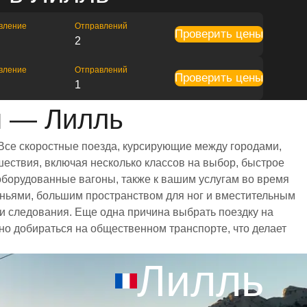
вление
Отправлений
Проверить цены
2
вление
Отправлений
Проверить цены
1
н — Лилль
Все скоростные поезда, курсирующие между городами,
ествия, включая несколько классов на выбор, быстрое
оборудованные вагоны, также к вашим услугам во время
ньями, большим пространством для ног и вместительным
 следования. Еще одна причина выбрать поездку на
бно добираться на общественном транспорте, что делает
Лилль