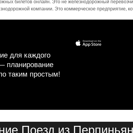
ожных билетов онлайн. Это не железнодорожный перевозчик,
знодорожной компании. Это коммерческое предприятие, ко
ие для каждого
 — планирование
ло таким простым!
ние Поезд из Перпиньян