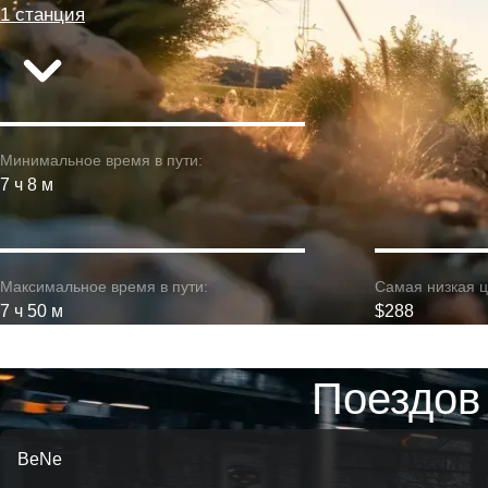
1 станция
Минимальное время в пути:
7 ч 8 м
Максимальное время в пути:
Самая низкая ц
7 ч 50 м
$288
Поездов
BeNe