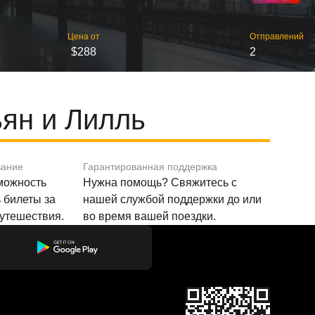
Цена от
Отправлений
$288
2
ян и Лилль
вание
Гарантированная поддержка
зможность
Нужна помощь? Свяжитесь с
 билеты за
нашей службой поддержки до или
путешествия.
во время вашей поездки.