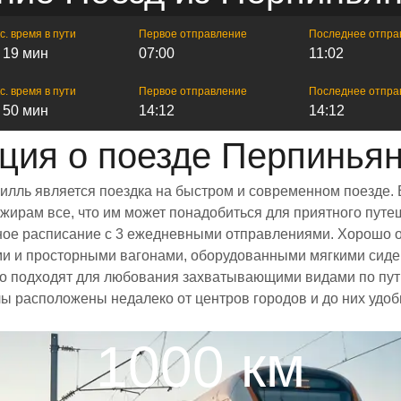
с. время в пути
Первое отправление
Последнее отпра
ч 19 мин
07:00
11:02
с. время в пути
Первое отправление
Последнее отпра
ч 50 мин
14:12
14:12
ия о поезде Перпинья
илль является поездка на быстром и современном поезде. 
ирам все, что им может понадобиться для приятного путеш
енное расписание с 3 ежедневными отправлениями. Хорошо 
ми и просторными вагонами, оборудованными мягкими сиде
 подходят для любования захватывающими видами по пути
алы расположены недалеко от центров городов и до них удо
1000 км