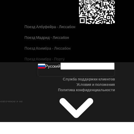
Поезд Албуфейра - Лиссабон
Поезд Мадрид - Лиссабон
Поезд Коимбра - Лиссабон
Поезд Коимбра - Порту
Pусский
Поезд Валенсия - Барселона
Служба поддержки клиентов
Поезд Севилья - Барселона
Условия и положения
Политика конфиденциальности
Поезд Малага - Барселона
ревозчиком и не
Поезд Малага - Мадрид
Поезд Кордова - Мадрид
Поезд Сан-Себастьян - Мадрид