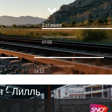
2 станции
Первое отправление:
07:00
ень:
Последнее отправление:
14:12
 - Лилль