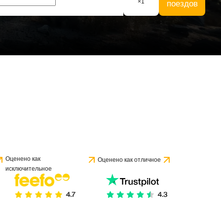
×
1
поездов
Оценено как
Оценено как отличное
исключительное