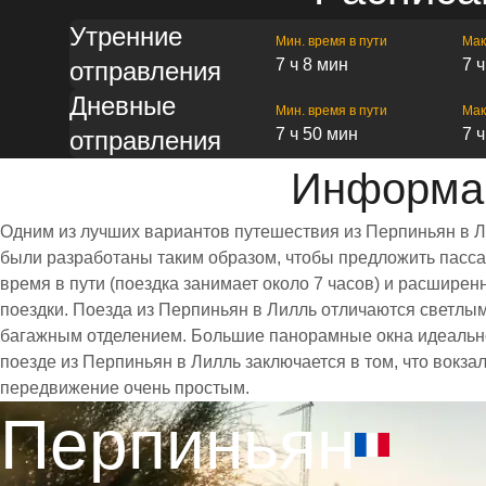
Утренние
Мин. время в пути
Мак
7 ч 8 мин
7 
отправления
Дневные
Мин. время в пути
Мак
7 ч 50 мин
7 
отправления
Информац
Одним из лучших вариантов путешествия из Перпиньян в Л
были разработаны таким образом, чтобы предложить пассаж
время в пути (поездка занимает около 7 часов) и расшир
поездки. Поезда из Перпиньян в Лилль отличаются светлы
багажным отделением. Большие панорамные окна идеально
поезде из Перпиньян в Лилль заключается в том, что вокз
передвижение очень простым.
Перпиньян