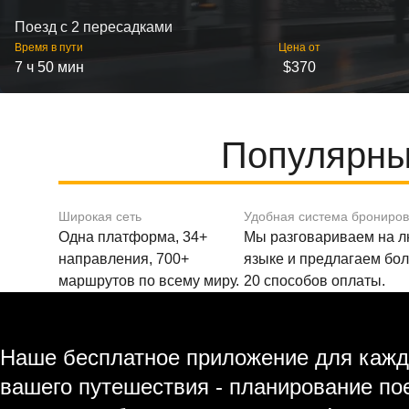
Поезд с 2 пересадками
Время в пути
Цена от
7 ч 50 мин
$370
Популярны
Широкая сеть
Удобная система брониро
Одна платформа, 34+
Мы разговариваем на 
направления, 700+
языке и предлагаем бо
маршрутов по всему миру.
20 способов оплаты.
Наше бесплатное приложение для кажд
вашего путешествия - планирование по