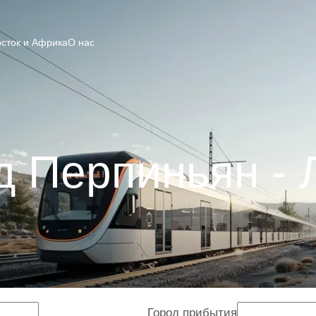
сток и Африка
О нас
д Перпиньян - 
Город прибытия