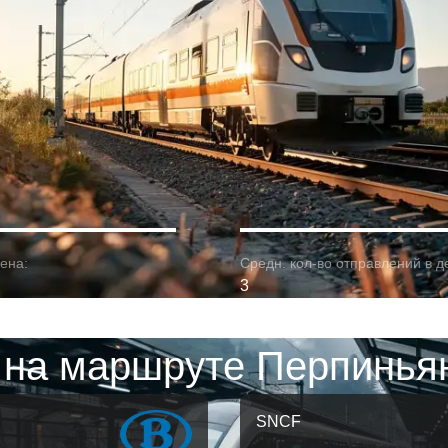
ена:
Средн. кол-во отправлений в д
3
 на маршруте Перпиньян
SNCF