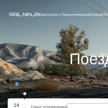
Европа
Азия и Океания
Америка
Ближний Во
Поез
В одну сторону
Туда-обратно
14
Город отправления