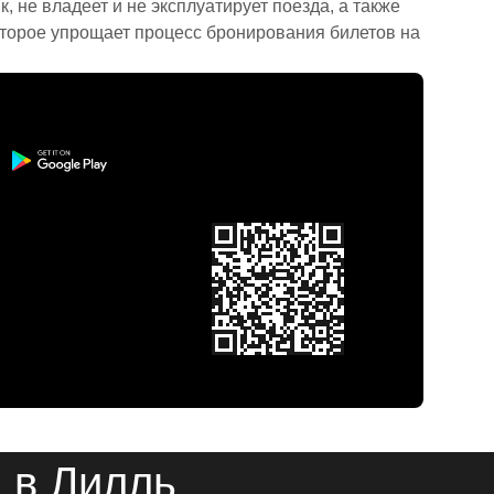
 не владеет и не эксплуатирует поезда, а также
торое упрощает процесс бронирования билетов на
 в Лилль