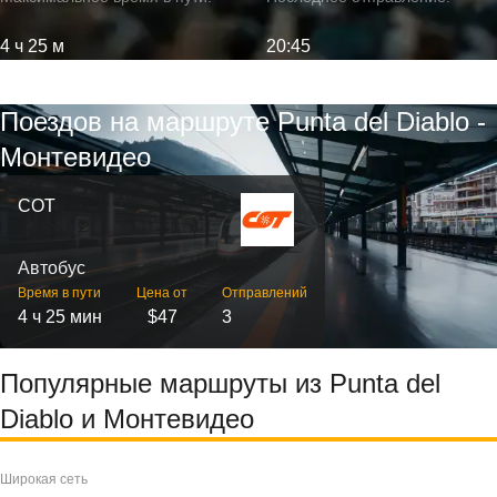
4 ч 25 м
20:45
Поездов на маршруте Punta del Diablo -
Монтевидео
COT
Автобус
Время в пути
Цена от
Отправлений
4 ч 25 мин
$47
3
Популярные маршруты из Punta del
Diablo и Монтевидео
Широкая сеть