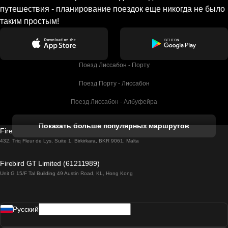
путешествия - планирование поездок еще никогда не было
таким простым!
Поезд Лиссабон - Порту
Поезд Порту - Лиссабон
Поезд Лиссабон - Албуфейра
Поезд Албуфейра - Лиссабон
Показать больше популярных маршрутов
Firebird GT Limited (OC 1451)
Поезд Лиссабон - Лагос
432, Triq Fleur de Lys, Suite 1, Birkirkara, BKR 9061, Malta
Поезд Лагос - Лиссабон
Firebird GT Limited (61211989)
Unit G 15/F Tal Building 49 Austin Road, KL, Hong Kong
Поезд Лиссабон - Мадрид
Поезд Мадрид - Лиссабон
Pусский
Поезд Лиссабон - Фару