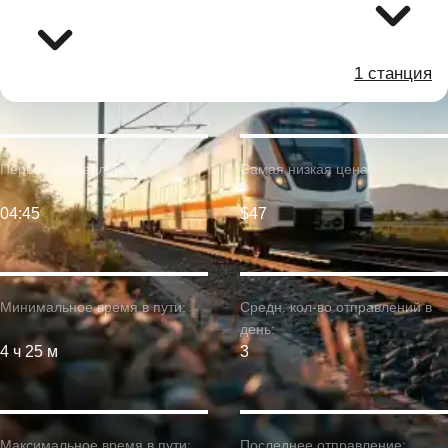
1 станция
Первое отправление:
Самая низкая цена:
04:45
$47
Минимальное время в пути:
Средн. кол-во отправлений в
день:
4 ч 25 м
3
Максимальное время в пути:
Последнее отправление: