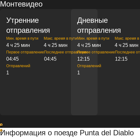
Монтевидео
Утренние
Дневные
отправления
отправления
Мин. время в пути
Макс. время в пути
Мин. время в пути
Макс. время в
4 ч 25 мин
4 ч 25 мин
4 ч 25 мин
4 ч 25 мин
Первое отправление
Последнее отправление
Первое отправление
Последнее о
04:45
04:45
12:15
12:15
Отправлений
Отправлений
1
1
1
Информация о поезде Punta del Diablo
2