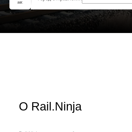
Групповое бронирование
авг.
О Rail.Ninja