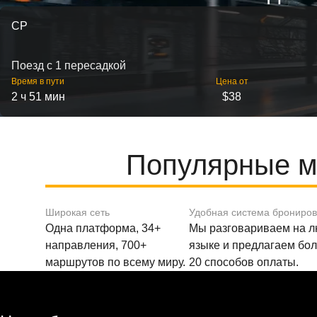
CP
Поезд с 1 пересадкой
Время в пути
Цена от
2 ч 51 мин
$38
Популярные м
Широкая сеть
Удобная система брониро
Одна платформа, 34+
Мы разговариваем на 
направления, 700+
языке и предлагаем бо
маршрутов по всему миру.
20 способов оплаты.