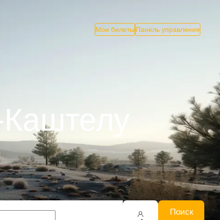
Мои билеты
Панель управления
у-Каштелу
Поиск