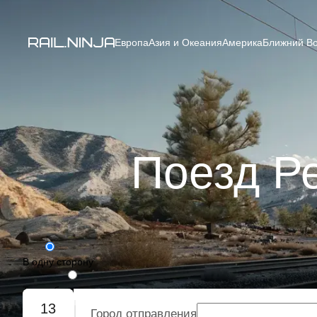
Европа
Азия и Океания
Америка
Ближний Во
Поезд Ре
В одну сторону
Туда-обратно
13
Город отправления