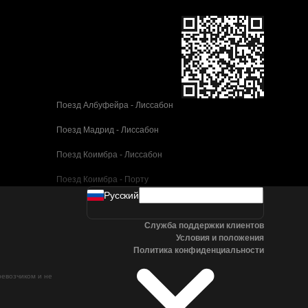
Поезд Албуфейра - Лиссабон
Поезд Мадрид - Лиссабон
Поезд Коимбра - Лиссабон
Поезд Коимбра - Порту
Pусский
Поезд Валенсия - Барселона
Служба поддержки клиентов
Поезд Севилья - Барселона
Условия и положения
Политика конфиденциальности
Поезд Малага - Барселона
ревозчиком и не
Поезд Малага - Мадрид
Поезд Кордова - Мадрид