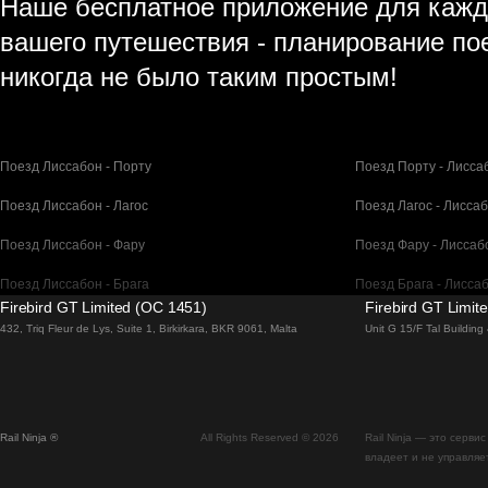
Наше бесплатное приложение для кажд
вашего путешествия - планирование по
никогда не было таким простым!
Поезд Лиссабон - Порту
Поезд Порту - Лисса
Поезд Лиссабон - Лагос
Поезд Лагос - Лисса
Поезд Лиссабон - Фару
Поезд Фару - Лиссаб
Поезд Лиссабон - Брага
Поезд Брага - Лисса
Firebird GT Limited (OC 1451)
Firebird GT Limit
Поезд Барселона - Мадрид
Поезд Мадрид - Бар
432, Triq Fleur de Lys, Suite 1, Birkirkara, BKR 9061, Malta
Unit G 15/F Tal Buildin
Поезд Барселона - Париж
Поезд Париж - Барс
Поезд Барселона - Сан-Себастьян
Поезд Сан-Себастья
Rail Ninja ®
All Rights Reserved © 2026
Rail Ninja — это серв
Поезд Мадрид - Севилья
Поезд Севилья - Ма
владеет и не управляе
Поезд Мадрид - Валенсия
Поезд Валенсия - М