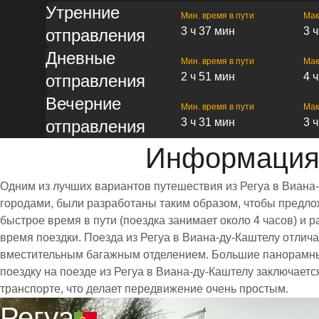
Утренние
Мин. время в пути
Мак
3 ч 37 мин
3 
отправления
Дневные
Мин. время в пути
Мак
2 ч 51 мин
4 
отправления
Вечерние
Мин. время в пути
Мак
3 ч 31 мин
3 
отправления
Информация 
Одним из лучших вариантов путешествия из Регуа в Виана
городами, были разработаны таким образом, чтобы предлож
быстрое время в пути (поездка занимает около 4 часов) 
время поездки. Поезда из Регуа в Виана-ду-Каштелу отли
вместительным багажным отделением. Большие панорамны
поездку на поезде из Регуа в Виана-ду-Каштелу заключает
транспорте, что делает передвижение очень простым.
Регуа