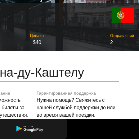
Цена от
Отправлений
$40
2
на-ду-Каштелу
вание
Гарантированная поддержка
зможность
Нужна помощь? Свяжитесь с
 билеты за
нашей службой поддержки до или
путешествия.
во время вашей поездки.