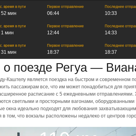
с. время в пути
Первое отправление
Последнее отпра
ч 52 мин
06:44
10:33
с. время в пути
Первое отправление
Последнее отпра
ч 1 мин
12:44
14:33
с. время в пути
Первое отправление
Последнее отпра
ч 31 мин
18:37
18:37
о поезде Регуа — Виан
-ду-Каштелу является поездка на быстром и современном п
ить пассажирам все, что им может понадобиться для прият
и расширенное расписание с 5 ежедневными отправлениями.
чаются светлыми и просторными вагонами, оборудованными 
е окна идеально подходят для любования захватывающими
ся в том, что вокзалы расположены недалеко от центров го