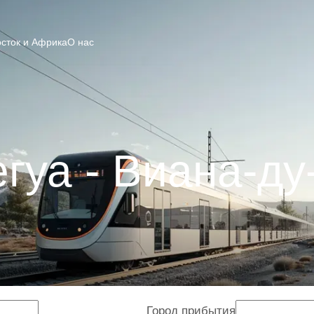
сток и Африка
О нас
гуа - Виана-д
Город прибытия