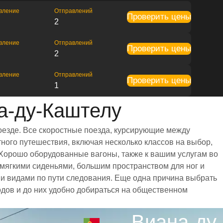
вление
Отправлений
Проверить цены
2
вление
Отправлений
Проверить цены
2
вление
Отправлений
Проверить цены
1
а-ду-Каштелу
оезде. Все скоростные поезда, курсирующие между
ного путешествия, включая несколько классов на выбор,
 Хорошо оборудованные вагоны, также к вашим услугам во
мягкими сиденьями, большим пространством для ног и
 видами по пути следования. Еще одна причина выбрать
родов и до них удобно добираться на общественном
Виана-ду-