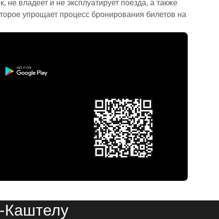
 не владеет и не эксплуатирует поезда, а также
торое упрощает процесс бронирования билетов на
у-Каштелу