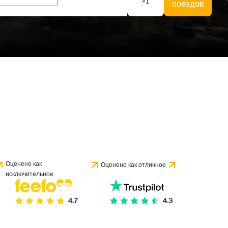
×
1
поездов
Оценено как
Оценено как отличное
исключительное