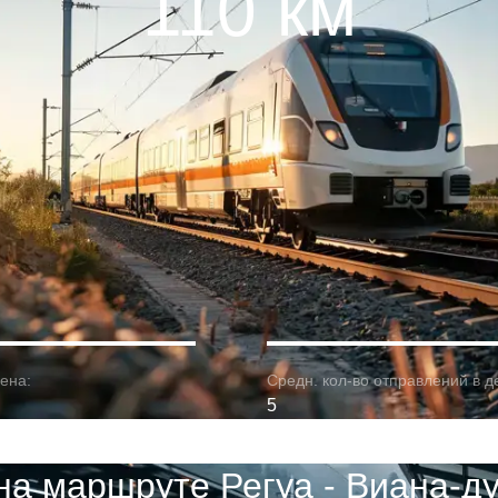
110 км
ена:
Средн. кол-во отправлений в д
5
на маршруте Регуа - Виана-д