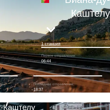
Каштелу
1 станция
Первое отправление:
06:44
ень:
Последнее отправление:
18:37
у-Каштелу