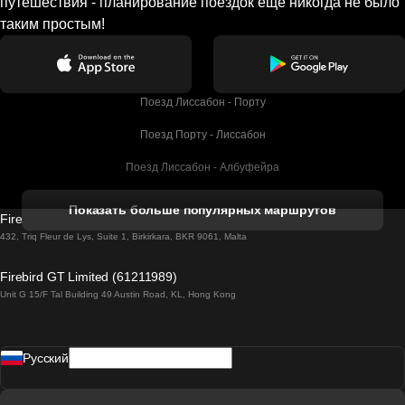
путешествия - планирование поездок еще никогда не было
таким простым!
Поезд Лиссабон - Порту
Поезд Порту - Лиссабон
Поезд Лиссабон - Албуфейра
Поезд Албуфейра - Лиссабон
Показать больше популярных маршрутов
Firebird GT Limited (OC 1451)
Поезд Лиссабон - Лагос
432, Triq Fleur de Lys, Suite 1, Birkirkara, BKR 9061, Malta
Поезд Лагос - Лиссабон
Firebird GT Limited (61211989)
Unit G 15/F Tal Building 49 Austin Road, KL, Hong Kong
Поезд Лиссабон - Мадрид
Поезд Мадрид - Лиссабон
Pусский
Поезд Лиссабон - Фару
Поезд Фару - Лиссабон