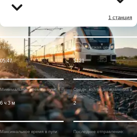
1 станция
Первое отправление:
Самая низкая цена:
05:47
$121
Минимальное время в пути:
Средн. кол-во отправлений в
день:
6 ч 3 м
2
Максимальное время в пути:
Последнее отправление: