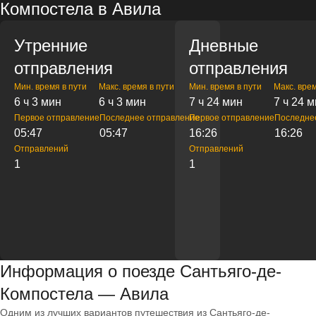
Компостела в Авила
Утренние
Дневные
отправления
отправления
Мин. время в пути
Макс. время в пути
Мин. время в пути
Макс. врем
6 ч 3 мин
6 ч 3 мин
7 ч 24 мин
7 ч 24 
Первое отправление
Последнее отправление
Первое отправление
Последне
05:47
05:47
16:26
16:26
Отправлений
Отправлений
1
1
Информация о поезде Сантьяго-де-
Компостела — Авила
Одним из лучших вариантов путешествия из Сантьяго-де-