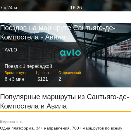
7 ч 24 м
16:26
Поездов на маршруте Сантьяго-де-
Компостела - Авила
AVLO
Поезд с 1 пересадкой
Время в пути
Цена от
Отправлений
6 ч 3 мин
$121
2
Популярные маршруты из Сантьяго-де-
Компостела и Авила
Широкая сеть
Одна платформа, 34+ направления, 700+ маршрутов по всему