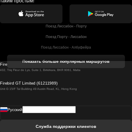
таким простым!
Поезд Лиссабон - Порту
Поезд Порту - Лиссабон
Поезд Лиссабон - Албуфейра
Поезд Албуфейра - Лиссабон
Показать больше популярных маршрутов
Firebird GT Limited (OC 1451)
Поезд Лиссабон - Лагос
432, Triq Fleur de Lys, Suite 1, Birkirkara, BKR 9061, Malta
Поезд Лагос - Лиссабон
Firebird GT Limited (61211989)
Unit G 15/F Tal Building 49 Austin Road, KL, Hong Kong
Поезд Лиссабон - Мадрид
Поезд Мадрид - Лиссабон
Pусский
Поезд Лиссабон - Фару
Поезд Фару - Лиссабон
Служба поддержки клиентов