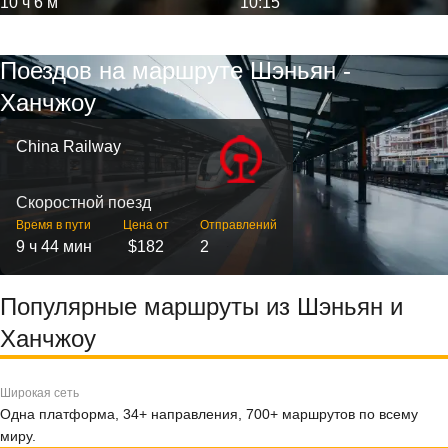
10 ч 6 м
10:15
Поездов на маршруте Шэньян -
Ханчжоу
China Railway
Скоростной поезд
Время в пути
Цена от
Отправлений
9 ч 44 мин
$182
2
Популярные маршруты из Шэньян и
Ханчжоу
Широкая сеть
Одна платформа, 34+ направления, 700+ маршрутов по всему
миру.