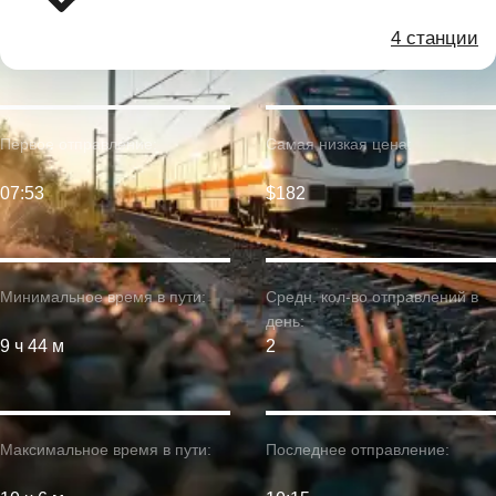
4 станции
Первое отправление:
Самая низкая цена:
07:53
$182
Минимальное время в пути:
Средн. кол-во отправлений в
день:
9 ч 44 м
2
Максимальное время в пути:
Последнее отправление: