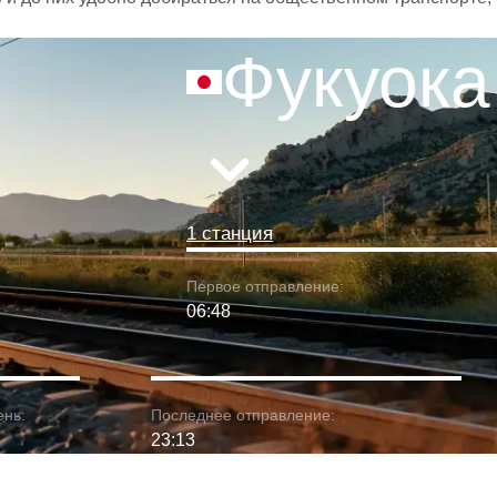
Фукуока
1 станция
Первое отправление:
06:48
ень:
Последнее отправление:
23:13