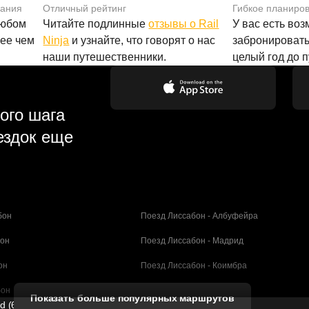
вания
Отличный рейтинг
Гибкое планиро
любом
Читайте подлинные
отзывы о Rail
У вас есть во
лее чем
Ninja
и узнайте, что говорят о нас
забронировать
наши путешественники.
целый год до 
ого шага
ездок еще
бон
Поезд Лиссабон - Албуфейра
бон
Поезд Лиссабон - Мадрид
он
Поезд Лиссабон - Коимбра
бон
Поезд Порту - Коимбра
Показать больше популярных маршрутов
ed (61211989)