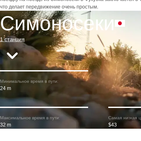
что делает передвижение очень простым.
Симоносеки
1 станция
Минимальное время в пути:
24 m
Максимальное время в пути:
Самая низкая ц
32 m
$43