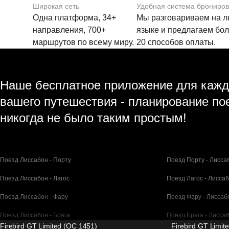
Широкая сеть
Удобная система брониро
Одна платформа, 34+
Мы разговариваем на 
направления, 700+
языке и предлагаем бо
маршрутов по всему миру.
20 способов оплаты.
Наше бесплатное приложение для кажд
вашего путешествия - планирование по
никогда не было таким простым!
Поезд Лиссабон - Порту
Поезд Порту - Лисса
Поезд Лиссабон - Лагос
Поезд Лагос - Лисса
Поезд Лиссабон - Фару
Поезд Фару - Лиссаб
Поезд Лиссабон - Брага
Поезд Брага - Лисса
Firebird GT Limited (OC 1451)
Firebird GT Limit