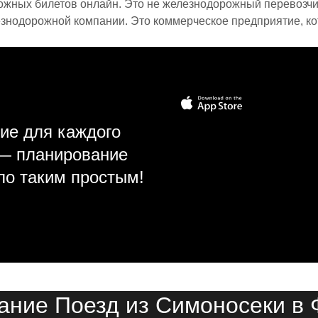
ожных билетов онлайн. Это не железнодорожный перевозчик,
знодорожной компании. Это коммерческое предприятие, ко
ие для каждого
 — планирование
ло таким простым!
ание Поезд из Симоносеки в 