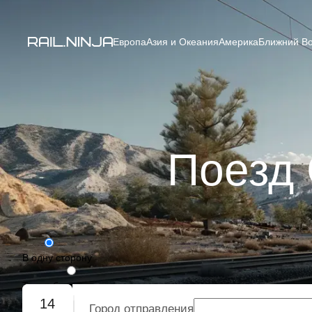
Европа
Азия и Океания
Америка
Ближний Во
Поезд 
В одну сторону
Туда-обратно
14
Город отправления