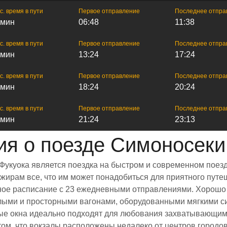
с. время в пути
Первое отправление
Последнее отпра
 мин
06:48
11:38
с. время в пути
Первое отправление
Последнее отпра
 мин
13:24
17:24
с. время в пути
Первое отправление
Последнее отпра
 мин
18:24
20:24
с. время в пути
Первое отправление
Последнее отпра
 мин
21:24
23:13
я о поезде Симоносеки
Фукуока является поездка на быстром и современном поезд
ирам все, что им может понадобиться для приятного путеш
енное расписание с 23 ежедневными отправлениями. Хорошо
тлыми и просторными вагонами, оборудованными мягкими с
е окна идеально подходят для любования захватывающими
 том, что вокзалы расположены недалеко от центров городо