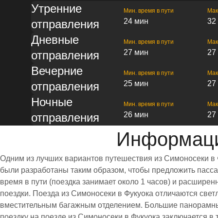
Утренние
Мин. время в пути
Мак
24 мин
32
отправления
Дневные
Мин. время в пути
Мак
27 мин
27
отправления
Вечерние
Мин. время в пути
Мак
25 мин
27
отправления
Ночные
Мин. время в пути
Мак
26 мин
27
отправления
Информаци
Одним из лучших вариантов путешествия из Симоносеки в 
были разработаны таким образом, чтобы предложить пассаж
время в пути (поездка занимает около 1 часов) и расшир
поездки. Поезда из Симоносеки в Фукуока отличаются све
вместительным багажным отделением. Большие панорамны
поездку на поезде из Симоносеки в Фукуока заключается в