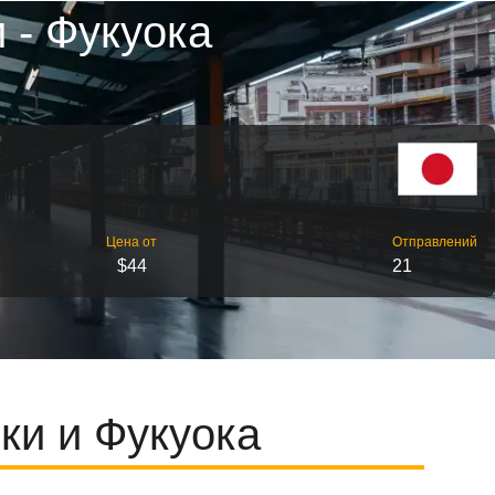
 - Фукуока
Цена от
Отправлений
$44
21
ки и Фукуока