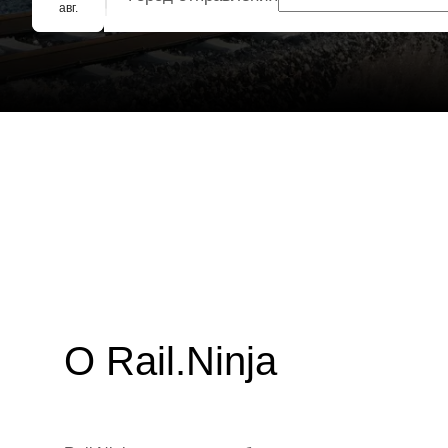
Групповое бронирование
авг.
О Rail.Ninja