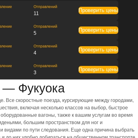
вление
Отправлений
Проверить цены
11
вление
Отправлений
Проверить цены
5
вление
Отправлений
Проверить цены
4
вление
Отправлений
Проверить цены
3
 — Фукуока
е. Все скоростные поезда, курсирующие между городами,
ествия, включая несколько классов на выбор, быстрое
 оборудованные вагоны, также к вашим услугам во время
иденьями, большим пространством для ног и
 видами по пути следования. Еще одна причина выбрать
в и до них удобно добираться на общественном транспорте,