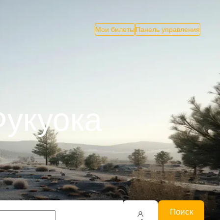
Мои билеты
Панель управления
Фукуока
Поиск