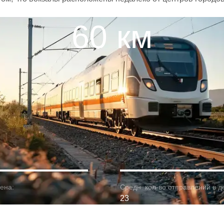
60 км
ена:
Средн. кол-во отправлений в д
23