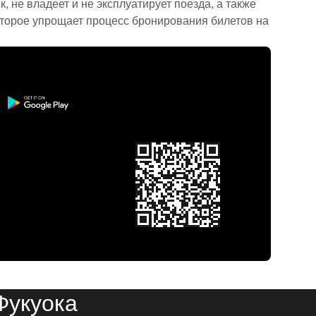
 не владеет и не эксплуатирует поезда, а также
торое упрощает процесс бронирования билетов на
Фукуока