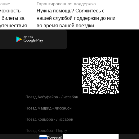
вание
Гарантированная поддержка
зможность
Нужна помощь? Свяжитесь с
 билеты за
нашей службой поддержки до или
путешествия.
во время вашей поездки.
Поезд Албуфейра - Лиссабон
Поезд Мадрид - Лиссабон
Поезд Коимбра - Лиссабон
Поезд Коимбра - Порту
Pусский