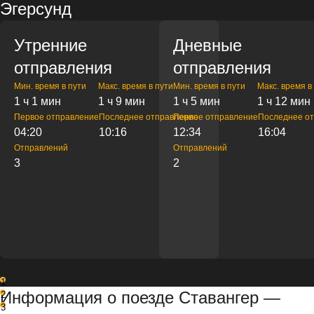
Эгерсунд
Утренние
Дневные
отправления
отправления
Мин. время в пути
Макс. время в пути
Мин. время в пути
Макс. время в
1 ч 1 мин
1 ч 9 мин
1 ч 5 мин
1 ч 12 мин
Первое отправление
Последнее отправление
Первое отправление
Последнее о
04:20
10:16
12:34
16:04
Отправлений
Отправлений
3
2
1
Информация о поезде Ставангер —
2
3