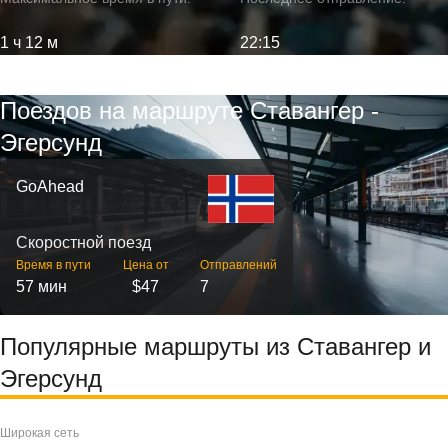
1 ч 12 м
22:15
Поездов на маршруте Ставангер -
Эгерсунд
GoAhead
Скоростной поезд
Время в пути
Цена от
Отправлений
57 мин
$47
7
Популярные маршруты из Ставангер и
Эгерсунд
Широкая сеть