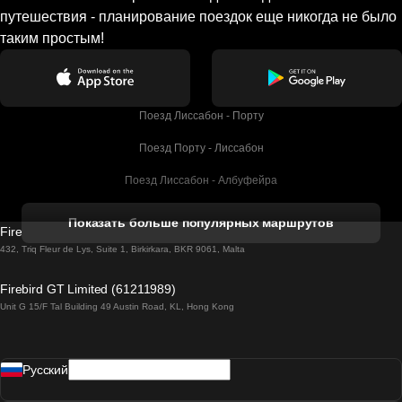
путешествия - планирование поездок еще никогда не было
таким простым!
Поезд Лиссабон - Порту
Поезд Порту - Лиссабон
Поезд Лиссабон - Албуфейра
Поезд Албуфейра - Лиссабон
Показать больше популярных маршрутов
Firebird GT Limited (OC 1451)
Поезд Лиссабон - Лагос
432, Triq Fleur de Lys, Suite 1, Birkirkara, BKR 9061, Malta
Поезд Лагос - Лиссабон
Firebird GT Limited (61211989)
Unit G 15/F Tal Building 49 Austin Road, KL, Hong Kong
Поезд Лиссабон - Мадрид
Поезд Мадрид - Лиссабон
Pусский
Поезд Лиссабон - Фару