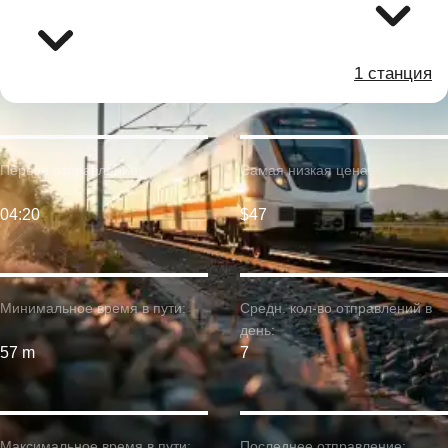
1 станция
Первое отправление:
Самая низкая цена:
04:20
$47
Минимальное время в пути:
Средн. кол-во отправлений в
день:
57 m
7
Максимальное время в пути:
Последнее отправление: