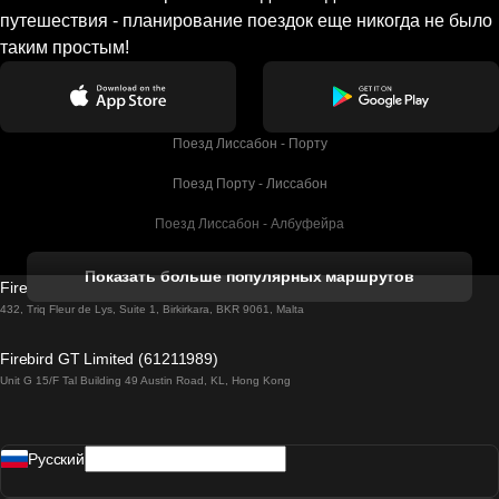
путешествия - планирование поездок еще никогда не было
таким простым!
Поезд Лиссабон - Порту
Поезд Порту - Лиссабон
Поезд Лиссабон - Албуфейра
Поезд Албуфейра - Лиссабон
Показать больше популярных маршрутов
Firebird GT Limited (OC 1451)
Поезд Лиссабон - Лагос
432, Triq Fleur de Lys, Suite 1, Birkirkara, BKR 9061, Malta
Поезд Лагос - Лиссабон
Firebird GT Limited (61211989)
Unit G 15/F Tal Building 49 Austin Road, KL, Hong Kong
Поезд Лиссабон - Мадрид
Поезд Мадрид - Лиссабон
Pусский
Поезд Лиссабон - Фару