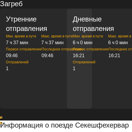
Загреб
Утренние
Дневные
отправления
отправления
Мин. время в пути
Макс. время в пути
Мин. время в пути
Макс. время в
7 ч 37 мин
7 ч 37 мин
6 ч 0 мин
6 ч 0 мин
Первое отправление
Последнее отправление
Первое отправление
Последнее о
09:46
09:46
16:21
16:21
Отправлений
Отправлений
1
1
1
Информация о поезде Секешфехервар
2