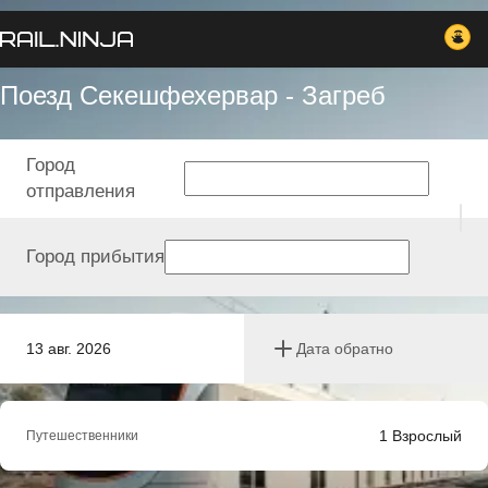
Поезд Секешфехервар - Загреб
Город
отправления
Город прибытия
13 авг. 2026
Дата обратно
1
Взрослый
Путешественники