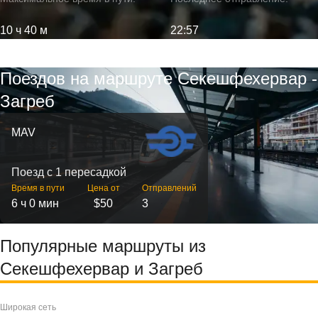
10 ч 40 м
22:57
Поездов на маршруте Секешфехервар -
Загреб
MAV
Поезд с 1 пересадкой
Время в пути
Цена от
Отправлений
6 ч 0 мин
$50
3
Популярные маршруты из
Секешфехервар и Загреб
Широкая сеть