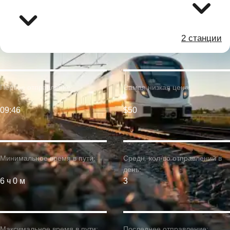
2 станции
Первое отправление:
Самая низкая цена:
09:46
$50
Минимальное время в пути:
Средн. кол-во отправлений в
день:
6 ч 0 м
3
Максимальное время в пути:
Последнее отправление: