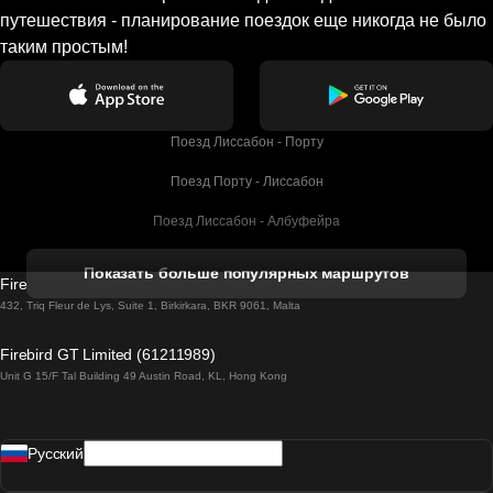
путешествия - планирование поездок еще никогда не было
таким простым!
Поезд Лиссабон - Порту
Поезд Порту - Лиссабон
Поезд Лиссабон - Албуфейра
Поезд Албуфейра - Лиссабон
Показать больше популярных маршрутов
Firebird GT Limited (OC 1451)
Поезд Лиссабон - Лагос
432, Triq Fleur de Lys, Suite 1, Birkirkara, BKR 9061, Malta
Поезд Лагос - Лиссабон
Firebird GT Limited (61211989)
Unit G 15/F Tal Building 49 Austin Road, KL, Hong Kong
Поезд Лиссабон - Мадрид
Поезд Мадрид - Лиссабон
Pусский
Поезд Лиссабон - Фару