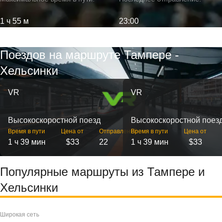
1 ч 55 м
23:00
Поездов на маршруте Тампере -
Хельсинки
VR
VR
Высокоскоростной поезд
Высокоскоростной поез
Время в пути
Цена от
Отправлений
Время в пути
Цена от
1 ч 39 мин
$33
22
1 ч 39 мин
$33
Популярные маршруты из Тампере и
Хельсинки
Широкая сеть