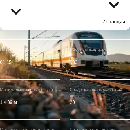
2 станции
Первое отправление:
Самая низкая цена:
01:15
$33
Минимальное время в пути:
Средн. кол-во отправлений в
день:
1 ч 39 м
28
Максимальное время в пути:
Последнее отправление: