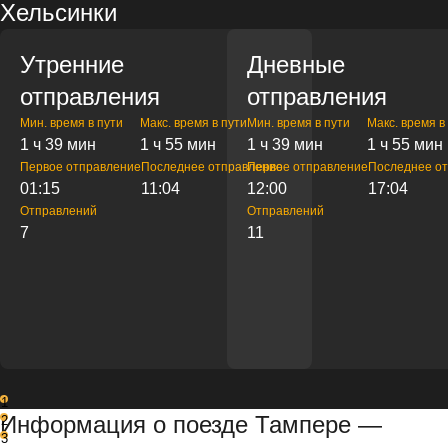
Хельсинки
Утренние
Дневные
отправления
отправления
Мин. время в пути
Макс. время в пути
Мин. время в пути
Макс. время в
1 ч 39 мин
1 ч 55 мин
1 ч 39 мин
1 ч 55 мин
Первое отправление
Последнее отправление
Первое отправление
Последнее о
01:15
11:04
12:00
17:04
Отправлений
Отправлений
7
11
1
Информация о поезде Тампере —
2
3