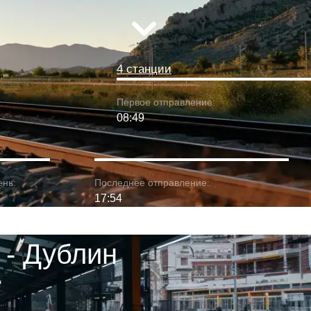
4 станции
Первое отправление:
08:49
ень:
Последнее отправление:
17:54
 - Дублин