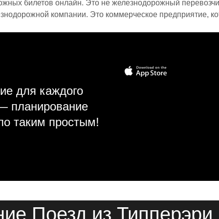
ожных билетов онлайн. Это не железнодорожный перевозчик,
знодорожной компании. Это коммерческое предприятие, ко
ие для каждого
 — планирование
ло таким простым!
ие Поезд из Типперэри