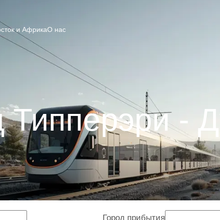
сток и Африка
О нас
 Типперэри - 
Город прибытия