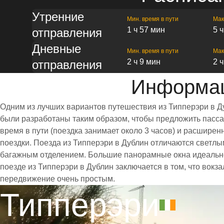
Утренние
Мин. время в пути
Мак
1 ч 57 мин
5 
отправления
Дневные
Мин. время в пути
Мак
2 ч 9 мин
2 
отправления
Информац
Одним из лучших вариантов путешествия из Типперэри в Д
были разработаны таким образом, чтобы предложить пассаж
время в пути (поездка занимает около 3 часов) и расшир
поездки. Поезда из Типперэри в Дублин отличаются светл
багажным отделением. Большие панорамные окна идеально
поезде из Типперэри в Дублин заключается в том, что вокз
передвижение очень простым.
Типперэри