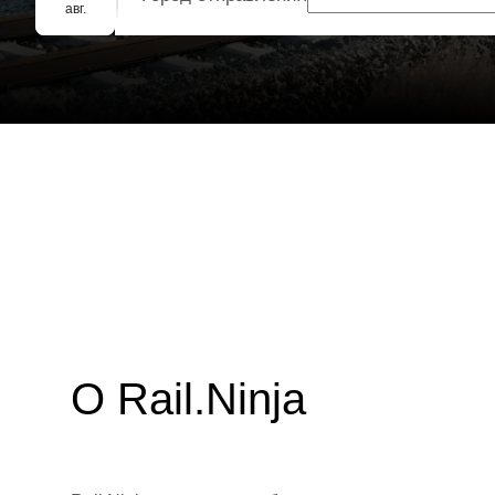
Групповое бронирование
авг.
О Rail.Ninja