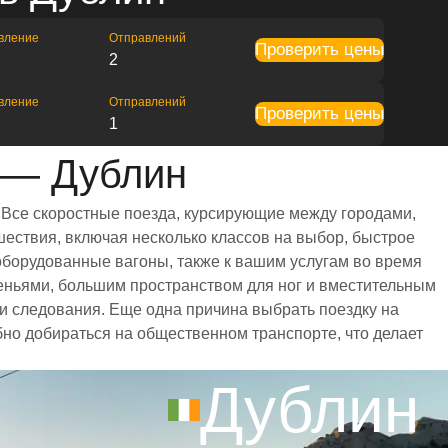
вление
Отправлений
Проверить цены
2
вление
Отправлений
Проверить цены
1
 — Дублин
 Все скоростные поезда, курсирующие между городами,
ествия, включая несколько классов на выбор, быстрое
оборудованные вагоны, также к вашим услугам во время
еньями, большим пространством для ног и вместительным
 следования. Еще одна причина выбрать поездку на
бно добираться на общественном транспорте, что делает
Дублин