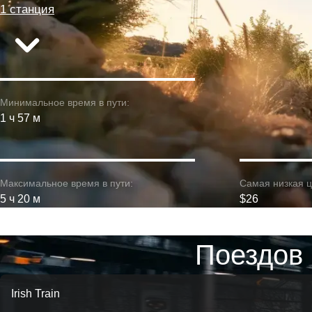
1 станция
Минимальное время в пути:
1 ч 57 м
Максимальное время в пути:
Самая низкая ц
5 ч 20 м
$26
Поездов 
Irish Train