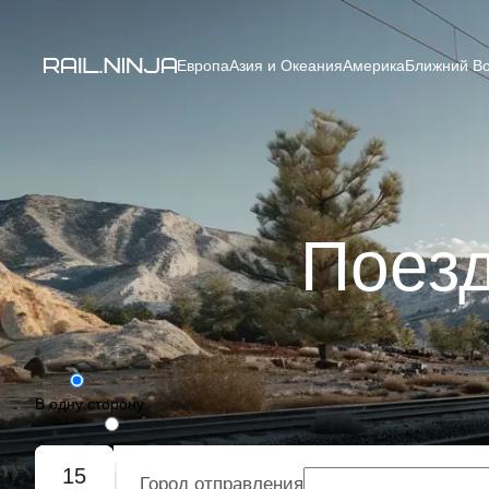
Европа
Азия и Океания
Америка
Ближний Во
Поезд
В одну сторону
Туда-обратно
15
Город отправления