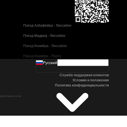
Поезд Албуфейра - Лиссабон
Поезд Мадрид - Лиссабон
Поезд Коимбра - Лиссабон
Поезд Коимбра - Порту
Pусский
Поезд Валенсия - Барселона
Служба поддержки клиентов
Поезд Севилья - Барселона
Условия и положения
Политика конфиденциальности
Поезд Малага - Барселона
ревозчиком и не
Поезд Малага - Мадрид
Поезд Кордова - Мадрид
Поезд Сан-Себастьян - Мадрид