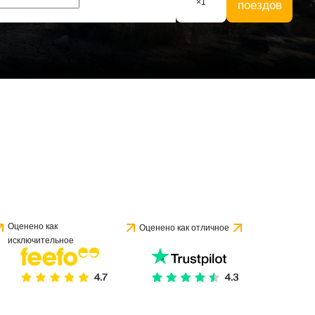
×
1
поездов
Оценено как
Оценено как отличное
исключительное