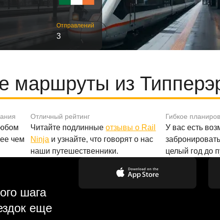
Отправлений
3
е маршруты из Типперэр
вания
Отличный рейтинг
Гибкое планиро
любом
Читайте подлинные
отзывы о Rail
У вас есть во
лее чем
Ninja
и узнайте, что говорят о нас
забронировать
наши путешественники.
целый год до 
ого шага
ездок еще