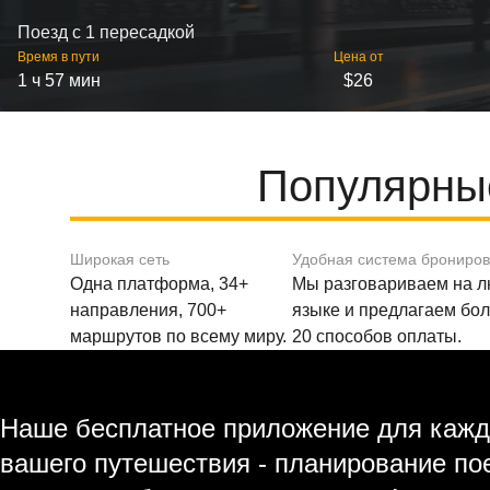
Поезд с 1 пересадкой
Время в пути
Цена от
1 ч 57 мин
$26
Популярны
Широкая сеть
Удобная система брониро
Одна платформа, 34+
Мы разговариваем на 
направления, 700+
языке и предлагаем бо
маршрутов по всему миру.
20 способов оплаты.
Наше бесплатное приложение для кажд
вашего путешествия - планирование по