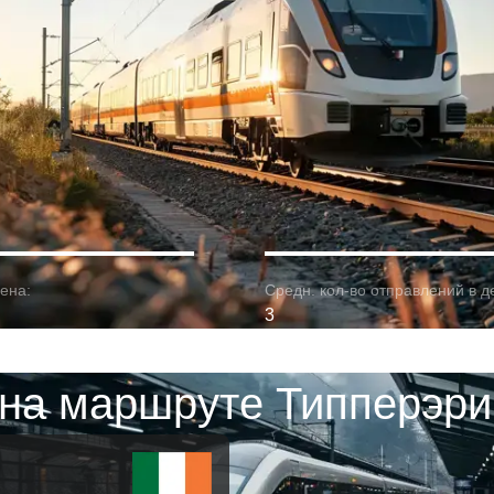
ена:
Средн. кол-во отправлений в д
3
на маршруте Типперэри