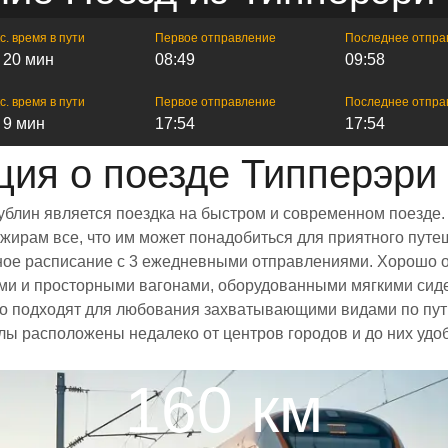
с. время в пути
Первое отправление
Последнее отпра
ч 20 мин
08:49
09:58
с. время в пути
Первое отправление
Последнее отпра
ч 9 мин
17:54
17:54
ия о поезде Типперэри
ублин является поездка на быстром и современном поезде.
ирам все, что им может понадобиться для приятного путеш
енное расписание с 3 ежедневными отправлениями. Хорошо 
ыми и просторными вагонами, оборудованными мягкими сид
 подходят для любования захватывающими видами по пути
алы расположены недалеко от центров городов и до них удо
160 км