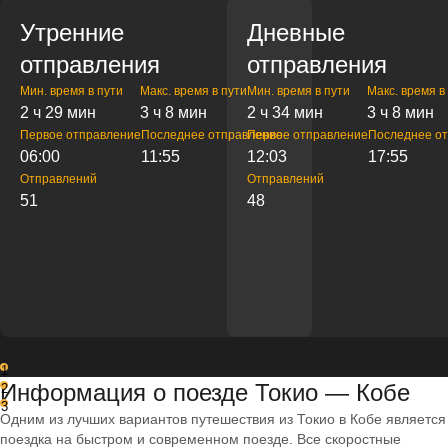
Утренние
Дневные
отправления
отправления
Мин. время в пути
Макс. время в пути
Мин. время в пути
Макс. время в
2 ч 29 мин
3 ч 8 мин
2 ч 34 мин
3 ч 8 мин
Первое отправление
Последнее отправление
Первое отправление
Последнее о
06:00
11:55
12:03
17:55
Отправлений
Отправлений
51
48
1
Информация о поезде Токио — Кобе
2
3
Одним из лучших вариантов путешествия из Токио в Кобе является
поездка на быстром и современном поезде. Все скоростные