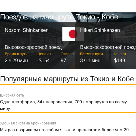
Поездов на маршруте Токио - Кобе
Nozomi Shinkansen
Hikari Shinkansen
Высокоскоростной поезд
Высокоскоростной поез
Время в пути
Цена от
Отправлений
Время в пути
Цена от
2 ч 29 мин
$154
97
3 ч 1 мин
$149
Популярные маршруты из Токио и Кобе
Широкая сеть
Одна платформа, 34+ направления, 700+ маршрутов по всему
миру.
Удобная система бронирования
Мы разговариваем на любом языке и предлагаем более чем 20