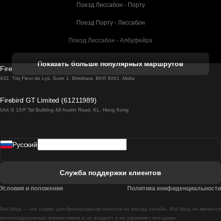
Поезд Лиссабон - Порту
Поезд Порту - Лиссабон
Поезд Лиссабон - Албуфейра
Поезд Албуфейра - Лиссабон
Показать больше популярных маршрутов
Firebird GT Limited (OC 1451)
Поезд Лиссабон - Лагос
432, Triq Fleur de Lys, Suite 1, Birkirkara, BKR 9061, Malta
Поезд Лагос - Лиссабон
Firebird GT Limited (61211989)
Unit G 15/F Tal Building 49 Austin Road, KL, Hong Kong
Поезд Лиссабон - Мадрид
Поезд Мадрид - Лиссабон
Pусский
Поезд Лиссабон - Фару
Поезд Фару - Лиссабон
Служба поддержки клиентов
Поезд Лиссабон - Коимбра
Условия и положения
Политика конфиденциальности
Поезд Коимбра - Лиссабон
Rail Ninja — это сервис для бронирования билетов на поезда онлайн. Rail Ninja не является
Поезд Лиссабон - Брага
железнодорожным перевозчиком и не владеет и не управляет поездами.