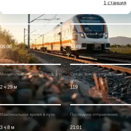
1 станция
Первое отправление:
Самая низкая цена:
06:00
$149
Минимальное время в пути:
Средн. кол-во отправлений в
день:
2 ч 29 м
119
Максимальное время в пути:
Последнее отправление:
3 ч 8 м
21:01