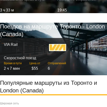
3 ч 33 м
19:45
Поездов на маршруте Торонто - London
(Canada)
VIA Rail
Скоростной поезд
Время в пути
Цена от
Отправлений
2 ч 7 мин
$55
6
Популярные маршруты из Торонто и
London (Canada)
Широкая сеть