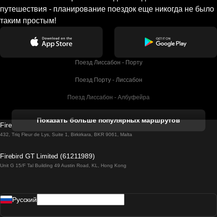
путешествия - планирование поездок еще никогда не было
таким простым!
Поезд Лиссабон - Порту
Поезд Порту - Лиссабон
Поезд Лиссабон - Албуфейра
Поезд Албуфейра - Лиссабон
Показать больше популярных маршрутов
Firebird GT Limited (OC 1451)
Поезд Лиссабон - Лагос
432, Triq Fleur de Lys, Suite 1, Birkirkara, BKR 9061, Malta
Поезд Лагос - Лиссабон
Firebird GT Limited (61211989)
Unit G 15/F Tal Building 49 Austin Road, KL, Hong Kong
Поезд Лиссабон - Мадрид
Поезд Мадрид - Лиссабон
Pусский
Поезд Лиссабон - Фару