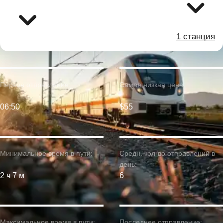
1 станция
Первое отправление:
Самая низкая цена:
06:50
$55
Минимальное время в пути:
Средн. кол-во отправлений в
день:
2 ч 7 м
6
Максимальное время в пути:
Последнее отправление: