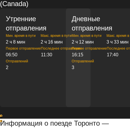
(Canada)
Утренние
Дневные
отправления
отправления
Мин. время в пути
Макс. время в пути
Мин. время в пути
Макс. время в
2 ч 8 мин
2 ч 16 мин
2 ч 12 мин
3 ч 33 мин
Первое отправление
Последнее отправление
Первое отправление
Последнее о
06:50
11:30
16:15
17:40
Отправлений
Отправлений
2
3
1
Информация о поезде Торонто —
2