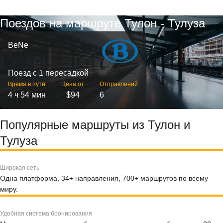
Поездов на маршруте Тулон - Тулуза
BeNe
Поезд с 1 пересадкой
Время в пути
Цена от
Отправлений
4 ч 54 мин
$94
6
Популярные маршруты из Тулон и
Тулуза
Широкая сеть
Одна платформа, 34+ направления, 700+ маршрутов по всему
миру.
Удобная система бронирования