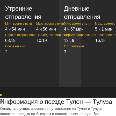
Утренние
Дневные
отправления
отправления
Мин. время в пути
Макс. время в пути
Мин. время в пути
Макс. время в
4 ч 54 мин
4 ч 56 мин
4 ч 57 мин
5 ч 1 мин
Первое отправление
Последнее отправление
Первое отправление
Последнее о
08:19
10:19
12:19
16:18
Отправлений
Отправлений
2
3
1
Информация о поезде Тулон — Тулуза
2
Одним из лучших вариантов путешествия из Тулон в Тулуза
является поездка на быстром и современном поезде. Все