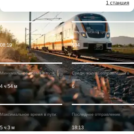
1 станция
Первое отправление:
Самая низкая цена:
08:19
$94
Минимальное время в пути:
Средн. кол-во отправлений в
день:
4 ч 54 м
6
Максимальное время в пути:
Последнее отправление:
5 ч 3 м
18:13