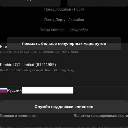
Поезд Лиссабон - Порту
Поезд Порту - Лиссабон
Поезд Лиссабон - Албуфейра
Поезд Албуфейра - Лиссабон
Показать больше популярных маршрутов
Firebird GT Limited (OC 1451)
Поезд Лиссабон - Лагос
432, Triq Fleur de Lys, Suite 1, Birkirkara, BKR 9061, Malta
Поезд Лагос - Лиссабон
Firebird GT Limited (61211989)
Unit G 15/F Tal Building 49 Austin Road, KL, Hong Kong
Поезд Лиссабон - Мадрид
Поезд Мадрид - Лиссабон
Pусский
Поезд Лиссабон - Фару
Поезд Фару - Лиссабон
Служба поддержки клиентов
Поезд Лиссабон - Коимбра
Условия и положения
Политика конфиденциальности
Поезд Коимбра - Лиссабон
Rail Ninja — это сервис для бронирования билетов на поезда онлайн. Rail Ninja не является