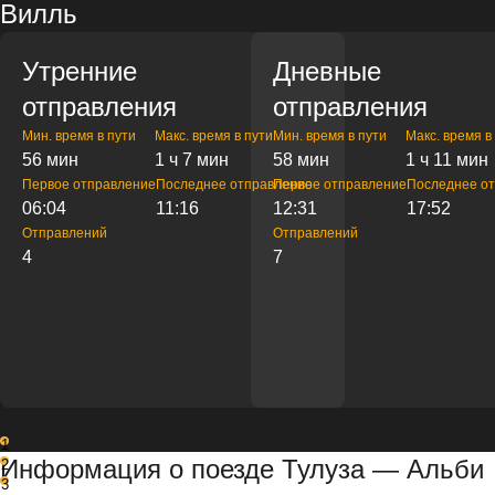
Вилль
Утренние
Дневные
отправления
отправления
Мин. время в пути
Макс. время в пути
Мин. время в пути
Макс. время в
56 мин
1 ч 7 мин
58 мин
1 ч 11 мин
Первое отправление
Последнее отправление
Первое отправление
Последнее о
06:04
11:16
12:31
17:52
Отправлений
Отправлений
4
7
1
Информация о поезде Тулуза — Альби
2
3