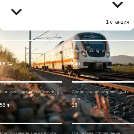
1 станция
Первое отправление:
Самая низкая цена:
06:04
$40
Минимальное время в пути:
Средн. кол-во отправлений в
день:
56 m
16
Максимальное время в пути:
Последнее отправление: