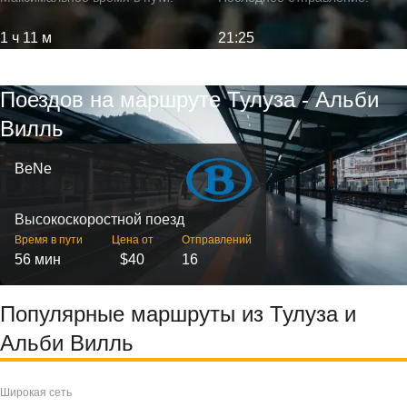
1 ч 11 м
21:25
Поездов на маршруте Тулуза - Альби
Вилль
BeNe
Высокоскоростной поезд
Время в пути
Цена от
Отправлений
56 мин
$40
16
Популярные маршруты из Тулуза и
Альби Вилль
Широкая сеть