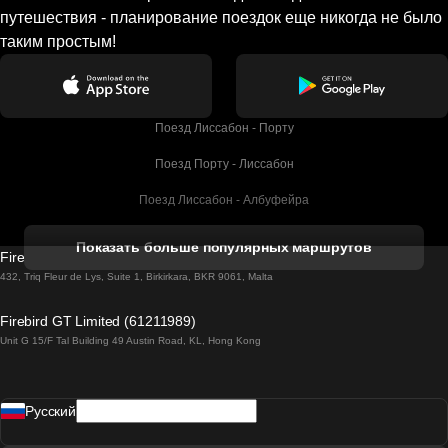
путешествия - планирование поездок еще никогда не было
таким простым!
Поезд Лиссабон - Порту
Поезд Порту - Лиссабон
Поезд Лиссабон - Албуфейра
Поезд Албуфейра - Лиссабон
Показать больше популярных маршрутов
Firebird GT Limited (OC 1451)
Поезд Лиссабон - Лагос
432, Triq Fleur de Lys, Suite 1, Birkirkara, BKR 9061, Malta
Поезд Лагос - Лиссабон
Firebird GT Limited (61211989)
Unit G 15/F Tal Building 49 Austin Road, KL, Hong Kong
Поезд Лиссабон - Мадрид
Поезд Мадрид - Лиссабон
Pусский
Поезд Лиссабон - Фару