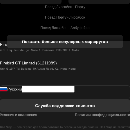
Поезд Лиссабон - Порту
Поезд Порту - Лиссабон
Поезд Лиссабон - Албуфейра
Поезд Албуфейра - Лиссабон
Показать больше популярных маршрутов
Firebird GT Limited (OC 1451)
Поезд Лиссабон - Лагос
432, Triq Fleur de Lys, Suite 1, Birkirkara, BKR 9061, Malta
Поезд Лагос - Лиссабон
Firebird GT Limited (61211989)
Unit G 15/F Tal Building 49 Austin Road, KL, Hong Kong
Поезд Лиссабон - Мадрид
Поезд Мадрид - Лиссабон
Pусский
Поезд Лиссабон - Фару
Поезд Фару - Лиссабон
Служба поддержки клиентов
Поезд Лиссабон - Коимбра
Условия и положения
Политика конфиденциальности
Поезд Коимбра - Лиссабон
Rail Ninja — это сервис для бронирования билетов на поезда онлайн. Rail Ninja не является