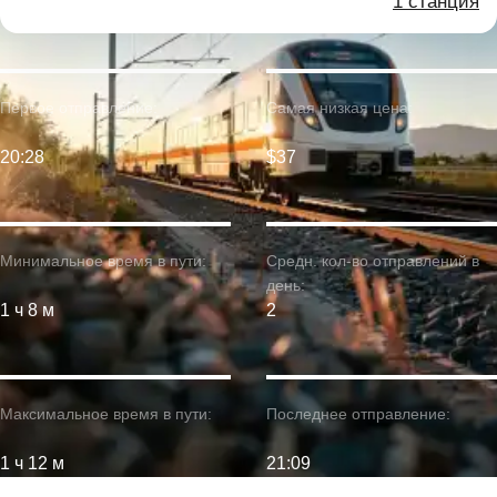
1 станция
Первое отправление:
Самая низкая цена:
20:28
$37
Минимальное время в пути:
Средн. кол-во отправлений в
день:
1 ч 8 м
2
Максимальное время в пути:
Последнее отправление:
1 ч 12 м
21:09