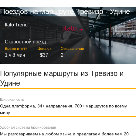
Поездов на маршруте Тревизо - Удине
Italo Treno
Скоростной поезд
Время в пути
Цена от
Отправлений
1 ч 8 мин
$37
2
Популярные маршруты из Тревизо и
Удине
Широкая сеть
Одна платформа, 34+ направления, 700+ маршрутов по всему
миру.
Удобная система бронирования
Мы разговариваем на любом языке и предлагаем более чем 20