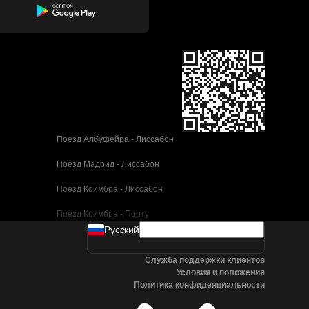
Поезд Албуфейра - Лиссабон
Поезд Мадрид - Лиссабон
Поезд Коимбра - Лиссабон
Поезд Коимбра - Порту
Pусский
Поезд Валенсия - Барселона
Служба поддержки клиентов
Поезд Севилья - Барселона
Условия и положения
Политика конфиденциальности
Поезд Малага - Барселона