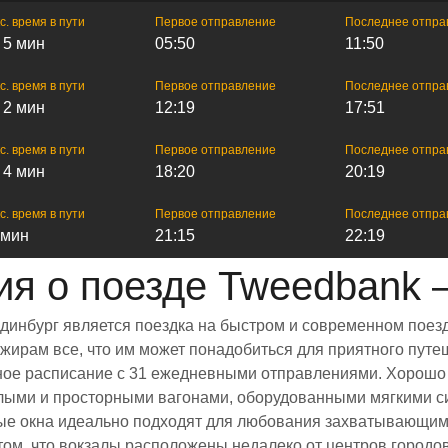
с. время в пути
Первое отправление
Последнее отпра
ч 5 мин
05:50
11:50
с. время в пути
Первое отправление
Последнее отпра
ч 2 мин
12:19
17:51
с. время в пути
Первое отправление
Последнее отпра
ч 4 мин
18:20
20:19
с. время в пути
Первое отправление
Последнее отпра
 мин
21:15
22:19
я о поезде Tweedbank 
динбург является поездка на быстром и современном поезд
ирам все, что им может понадобиться для приятного путеш
енное расписание с 31 ежедневными отправлениями. Хорошо
тлыми и просторными вагонами, оборудованными мягкими с
е окна идеально подходят для любования захватывающими
 том, что вокзалы расположены недалеко от центров городо