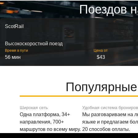
Поездов н
ScotRail
Высокоскоростной поезд
Время в пути
Цена от
56 мин
$43
Популярные 
Широкая сеть
Удобная система брониро
Одна платформа, 34+
Мы разговариваем на 
направления, 700+
языке и предлагаем бо
маршрутов по всему миру.
20 способов оплаты.