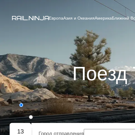
Европа
Азия и Океания
Америка
Ближний Во
Поезд 
В одну сторону
Туда-обратно
13
Город отправления