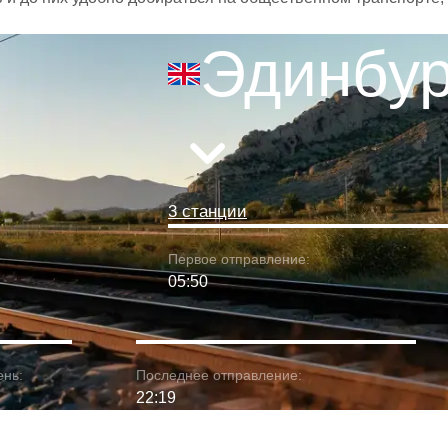
Эдинбур
3 станции
Первое отправление:
05:50
ень:
Последнее отправление:
22:19