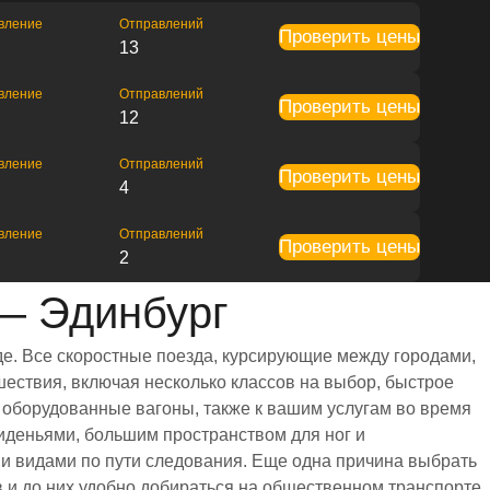
вление
Отправлений
Проверить цены
13
вление
Отправлений
Проверить цены
12
вление
Отправлений
Проверить цены
4
вление
Отправлений
Проверить цены
2
— Эдинбург
е. Все скоростные поезда, курсирующие между городами,
ествия, включая несколько классов на выбор, быстрое
 оборудованные вагоны, также к вашим услугам во время
иденьями, большим пространством для ног и
 видами по пути следования. Еще одна причина выбрать
в и до них удобно добираться на общественном транспорте,