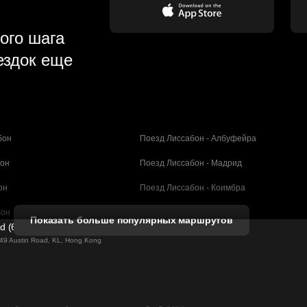
ого шага
ездок еще
бон
Поезд Лиссабон - Албуфейра
бон
Поезд Лиссабон - Мадрид
он
Поезд Лиссабон - Коимбра
бон
Поезд Порту - Коимбра
Показать больше популярных маршрутов
ed (61211989)
селона
Поезд Барселона - Валенсия
g 49 Austin Road, KL, Hong Kong
елона
Поезд Барселона - Севилья
н - Барселона
Поезд Барселона - Малага