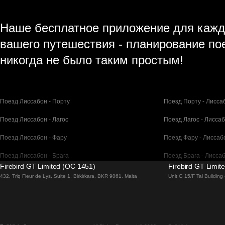
Наше бесплатное приложение для кажд
вашего путешествия - планирование по
никогда не было таким простым!
Поезд Лиссабон - Порту
Поезд Порту - Лисса
Поезд Лиссабон - Лагос
Поезд Лагос - Лисса
Поезд Лиссабон - Фару
Поезд Фару - Лиссаб
Поезд Лиссабон - Брага
Поезд Брага - Лисса
Firebird GT Limited (OC 1451)
Firebird GT Limit
Поезд Барселона - Мадрид
Поезд Мадрид - Бар
432, Triq Fleur de Lys, Suite 1, Birkirkara, BKR 9061, Malta
Unit G 15/F Tal Buildin
Поезд Барселона - Париж
Поезд Париж - Барс
Поезд Барселона - Сан-Себастьян
Поезд Сан-Себастья