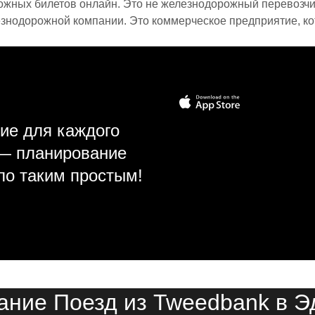
ожных билетов онлайн. Это не железнодорожный перевозчик,
знодорожной компании. Это коммерческое предприятие, ко
ие для каждого
 — планирование
ло таким простым!
ание Поезд из Tweedbank в Э