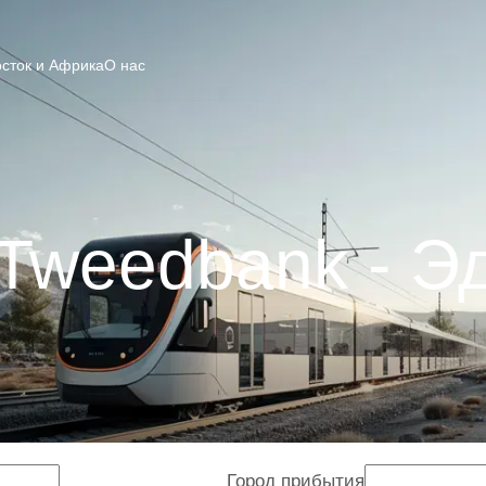
сток и Африка
О нас
Tweedbank - Э
Город прибытия