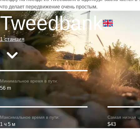
что делает передвижение очень простым.
Tweedbank
1 станция
Минимальное время в пути:
56 m
Максимальное время в пути:
Самая низкая ц
1 ч 5 м
$43