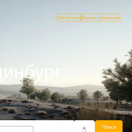
Мои билеты
Панель управления
динбург
Поиск