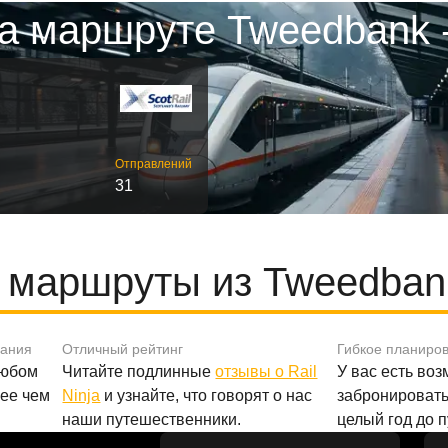
а маршруте Tweedbank 
Отправлений
31
маршруты из Tweedban
вания
Отличный рейтинг
Гибкое планиро
любом
Читайте подлинные
отзывы о Rail
У вас есть во
лее чем
Ninja
и узнайте, что говорят о нас
забронировать
наши путешественники.
целый год до 