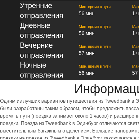
Утренние
Мин. время в пути
Мак
56 мин
1 
отправления
Дневные
Мин. время в пути
Мак
56 мин
1 
отправления
Вечерние
Мин. время в пути
Мак
57 мин
1 
отправления
Ночные
Мин. время в пути
Мак
56 мин
57
отправления
Информаци
Одним из лучших вариантов путешествия из Tweedbank в Э
были разработаны таким образом, чтобы предложить пассаж
время в пути (поездка занимает около 1 часов) и расшир
поездки. Поезда из Tweedbank в Эдинбург отличаются све
вместительным багажным отделением. Большие панорамны
поездку на поезде из Tweedbank в Эдинбург заключается в