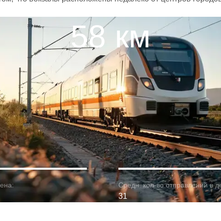
58 км
ена:
Средн. кол-во отправлений в д
31