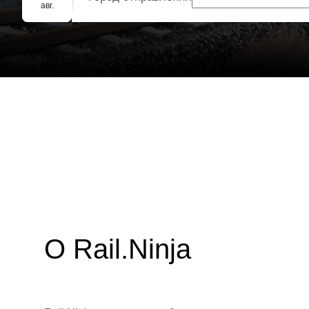
Групповое бронирование
авг.
О Rail.Ninja