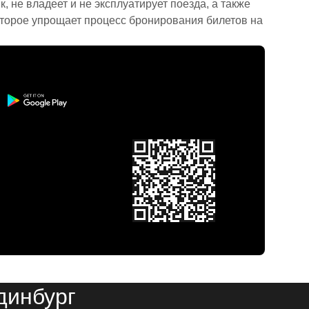
 не владеет и не эксплуатирует поезда, а также
торое упрощает процесс бронирования билетов на
динбург