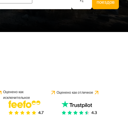
×
1
поездов
Оценено как
Оценено как отличное
исключительное