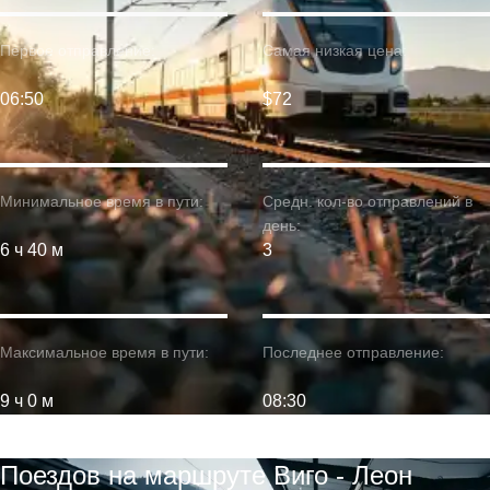
Первое отправление:
Самая низкая цена:
06:50
$72
Минимальное время в пути:
Средн. кол-во отправлений в
день:
6 ч 40 м
3
Максимальное время в пути:
Последнее отправление:
9 ч 0 м
08:30
Поездов на маршруте Виго - Леон