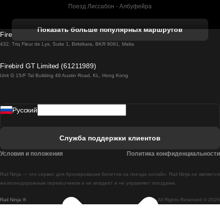
Поезд Лиссабон - Албуфейра
Поезд Албуфейра - Лиссабон
Показать больше популярных маршрутов
Firebird GT Limited (OC 1451)
Поезд Лиссабон - Лагос
432, Triq Fleur de Lys, Suite 1, Birkirkara, BKR 9061, Malta
Поезд Лагос - Лиссабон
Firebird GT Limited (61211989)
Unit G 15/F Tal Building 49 Austin Road, KL, Hong Kong
Поезд Лиссабон - Мадрид
Поезд Мадрид - Лиссабон
Pусский
Поезд Лиссабон - Фару
Поезд Фару - Лиссабон
Служба поддержки клиентов
Поезд Лиссабон - Коимбра
Условия и положения
Политика конфиденциальности
Поезд Коимбра - Лиссабон
Rail Ninja — это сервис для бронирования билетов на поезда онлайн. Rail Ninja не является
Поезд Лиссабон - Брага
железнодорожным перевозчиком и не владеет и не управляет поездами.
Rail Ninja ®
All Rights Reserved © 2026
Поезд Брага - Лиссабон
Поезд Порту - Коимбра