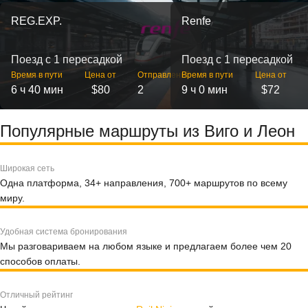
REG.EXP.
Renfe
Поезд с 1 пересадкой
Поезд с 1 пересадкой
Время в пути
Цена от
Отправлений
Время в пути
Цена от
6 ч 40 мин
$80
2
9 ч 0 мин
$72
Популярные маршруты из Виго и Леон
Широкая сеть
Одна платформа, 34+ направления, 700+ маршрутов по всему
миру.
Удобная система бронирования
Мы разговариваем на любом языке и предлагаем более чем 20
способов оплаты.
Отличный рейтинг