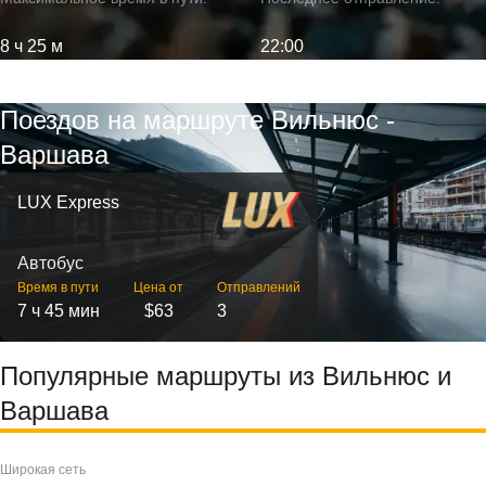
8 ч 25 м
22:00
Поездов на маршруте Вильнюс -
Варшава
LUX Express
Автобус
Время в пути
Цена от
Отправлений
7 ч 45 мин
$63
3
Популярные маршруты из Вильнюс и
Варшава
Широкая сеть