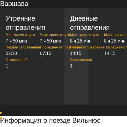
Варшава
Утренние
Дневные
отправления
отправления
Мин. время в пути
Макс. время в пути
Мин. время в пути
Макс. время в
7 ч 50 мин
7 ч 50 мин
8 ч 25 мин
8 ч 25 мин
Первое отправление
Последнее отправление
Первое отправление
Последнее о
07:10
07:10
14:15
14:15
Отправлений
Отправлений
1
1
1
Информация о поезде Вильнюс —
2