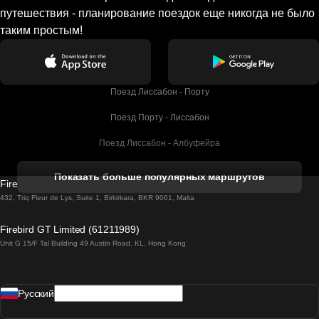
путешествия - планирование поездок еще никогда не было
таким простым!
Поезд Лиссабон - Порту
Поезд Порту - Лиссабон
Поезд Лиссабон - Албуфейра
Поезд Албуфейра - Лиссабон
Показать больше популярных маршрутов
Firebird GT Limited (OC 1451)
Поезд Лиссабон - Лагос
432, Triq Fleur de Lys, Suite 1, Birkirkara, BKR 9061, Malta
Поезд Лагос - Лиссабон
Firebird GT Limited (61211989)
Unit G 15/F Tal Building 49 Austin Road, KL, Hong Kong
Поезд Лиссабон - Мадрид
Поезд Мадрид - Лиссабон
Pусский
Поезд Лиссабон - Фару