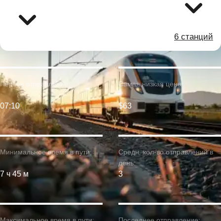
6 станций
Первое отправление:
Самая низкая цена:
07:10
$63
Минимальное время в пути:
Средн. кол-во отправлений в
день:
7 ч 45 м
3
Максимальное время в пути:
Последнее отправление: