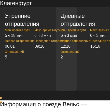
Клагенфурт
Утренние
Дневные
отправления
отправления
Мин. время в пути
Макс. время в пути
Мин. время в пути
Макс. время в
5 ч 18 мин
6 ч 8 мин
6 ч 3 мин
6 ч 3 мин
Первое отправление
Последнее отправление
Первое отправление
Последнее о
06:01
09:16
12:16
15:16
Отправлений
Отправлений
5
2
1
Информация о поезде Вельс —
2