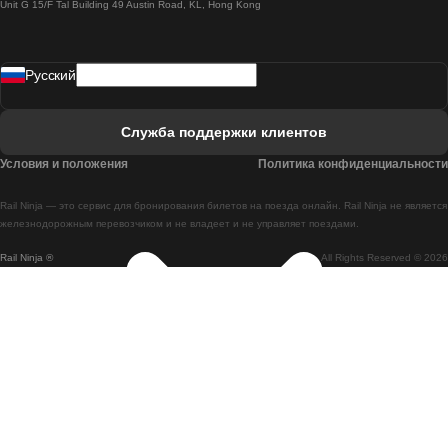
Unit G 15/F Tal Building 49 Austin Road, KL, Hong Kong
Поезд Лиссабон - Мадрид
Поезд Мадрид - Лиссабон
Pусский
Поезд Лиссабон - Фару
Поезд Фару - Лиссабон
Служба поддержки клиентов
Поезд Лиссабон - Коимбра
Условия и положения
Политика конфиденциальности
Поезд Коимбра - Лиссабон
Rail Ninja — это сервис для бронирования билетов на поезда онлайн. Rail Ninja не является
Поезд Лиссабон - Брага
железнодорожным перевозчиком и не владеет и не управляет поездами.
Rail Ninja ®
All Rights Reserved © 2026
Поезд Брага - Лиссабон
Поезд Порту - Коимбра
Поезд Коимбра - Порту
Поезд Барселона - Мадрид
Поезд Мадрид - Барселона
Поезд Барселона - Валенсия