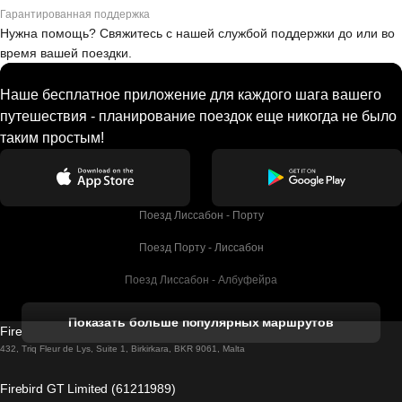
Гарантированная поддержка
Нужна помощь? Свяжитесь с нашей службой поддержки до или во
время вашей поездки.
Наше бесплатное приложение для каждого шага вашего
путешествия - планирование поездок еще никогда не было
таким простым!
Поезд Лиссабон - Порту
Поезд Порту - Лиссабон
Поезд Лиссабон - Албуфейра
Поезд Албуфейра - Лиссабон
Показать больше популярных маршрутов
Firebird GT Limited (OC 1451)
Поезд Лиссабон - Лагос
432, Triq Fleur de Lys, Suite 1, Birkirkara, BKR 9061, Malta
Поезд Лагос - Лиссабон
Firebird GT Limited (61211989)