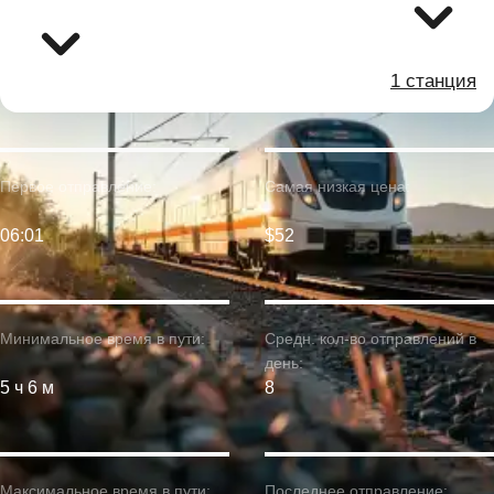
1 станция
Первое отправление:
Самая низкая цена:
06:01
$52
Минимальное время в пути:
Средн. кол-во отправлений в
день:
5 ч 6 м
8
Максимальное время в пути:
Последнее отправление: