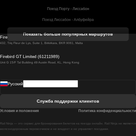
Поезд Порту - Лиссабон
Поезд Лиссабон - Албуфейра
Поезд Албуфейра - Лиссабон
Показать больше популярных маршрутов
Firebird GT Limited (OC 1451)
Поезд Лиссабон - Лагос
432, Triq Fleur de Lys, Suite 1, Birkirkara, BKR 9061, Malta
Поезд Лагос - Лиссабон
Firebird GT Limited (61211989)
Unit G 15/F Tal Building 49 Austin Road, KL, Hong Kong
Поезд Лиссабон - Мадрид
Поезд Мадрид - Лиссабон
Pусский
Поезд Лиссабон - Фару
Поезд Фару - Лиссабон
Служба поддержки клиентов
Поезд Лиссабон - Коимбра
Условия и положения
Политика конфиденциальности
Поезд Коимбра - Лиссабон
Rail Ninja — это сервис для бронирования билетов на поезда онлайн. Rail Ninja не является
Поезд Лиссабон - Брага
железнодорожным перевозчиком и не владеет и не управляет поездами.