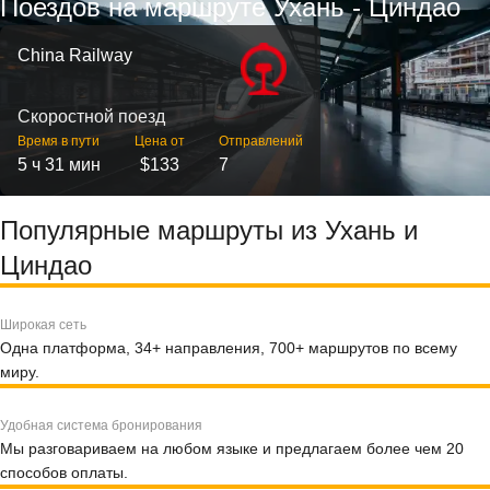
Поездов на маршруте Ухань - Циндао
China Railway
Скоростной поезд
Время в пути
Цена от
Отправлений
5 ч 31 мин
$133
7
Популярные маршруты из Ухань и
Циндао
Широкая сеть
Одна платформа, 34+ направления, 700+ маршрутов по всему
миру.
Удобная система бронирования
Мы разговариваем на любом языке и предлагаем более чем 20
способов оплаты.