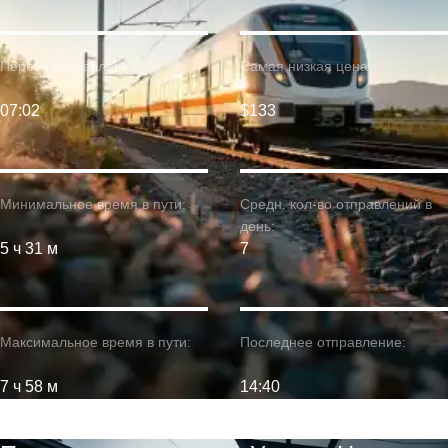
Первое отправление:
Самая низкая цена:
07:02
$133
Минимальное время в пути:
Средн. кол-во отправлений в
день:
5 ч 31 м
7
Максимальное время в пути:
Последнее отправление:
7 ч 58 м
14:40